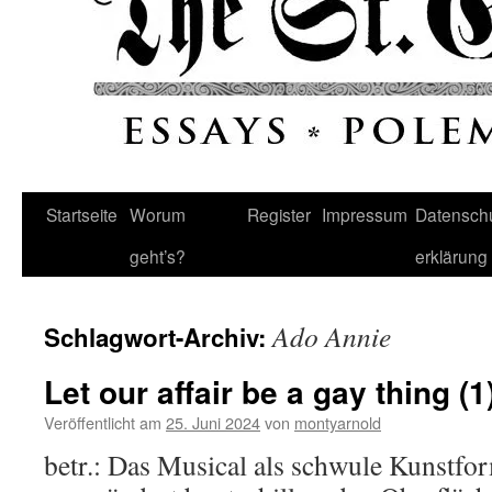
Startseite
Worum
Register
Impressum
Datenschu
geht’s?
erklärung
Ado Annie
Schlagwort-Archiv:
Let our affair be a gay thing (1
Veröffentlicht am
25. Juni 2024
von
montyarnold
betr.: Das Musical als schwule Kunstform