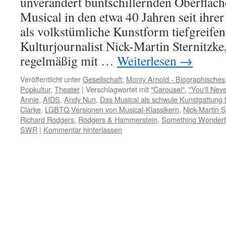
unverändert buntschillernden Oberfläche
Musical in den etwa 40 Jahren seit ihre
als volkstümliche Kunstform tiefgreife
Kulturjournalist Nick-Martin Sternitzk
regelmäßig mit …
Weiterlesen
→
Veröffentlicht unter
Gesellschaft
,
Monty Arnold - Biographisches
Popkultur
,
Theater
|
Verschlagwortet mit
"Carousel"
,
"You'll Nev
Annie
,
AIDS
,
Andy Nun
,
Das Musical als schwule Kunstgattung f
Clarke
,
LGBTQ-Versionen von Musical-Klassikern
,
Nick-Martin S
Richard Rodgers
,
Rodgers & Hammerstein
,
Something Wonderfu
SWR
|
Kommentar hinterlassen