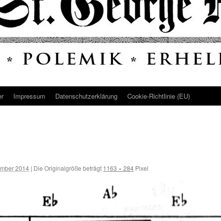
er
Impressum
Datenschutz­erklärung
Cookie-Richtlinie (EU)
ember 2014
|
Die Originalgröße beträgt
1163 × 284
Pixel