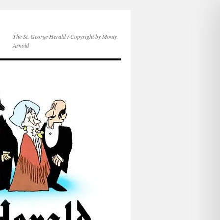
The St. George Herald / Copyright by Monty
Arnold