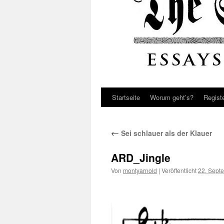
Startseite
Worum geht’s?
Regist
←
Sei schlauer als der Klauer
ARD_Jingle
Von
montyarnold
|
Veröffentlicht
22. Sept