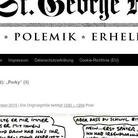
er
Impressum
Datenschutz­erklärung
Cookie-Richtlinie (EU)
: „Porky“ (ii)
mber 2015
|
Die Originalgröße beträgt
1240 × 1294
Pixel