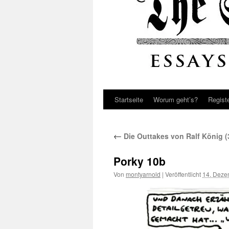
Startseite
Worum geht’s?
Regist
←
Die Outtakes von Ralf König (3)
Porky 10b
Von
montyarnold
|
Veröffentlicht
14. Deze