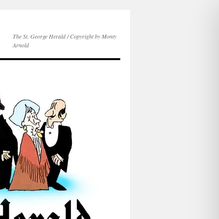
The St. George Herald / Copyright by Monty
Arnold