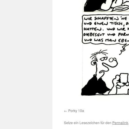
Porky 10a
Setze ein Lesezeichen für den
Permalink
.