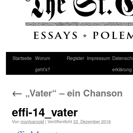
Startseite
Worum
Register
Impressum
Datenschu
geht’s?
erklärung
←
„Vater“ – ein Chanson
effi-14_vater
Von
montyarnold
|
Veröffentlicht
22. Dezember 2016