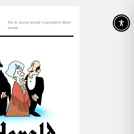
The St. George Herald / Copyright by Monty
Arnold