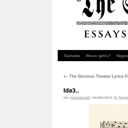
Startseite
Worum geht’s?
Regist
←
The Glorious Theater Lyrics Of
Ida3..
Von
montyarnold
|
Veröffentlicht
16. Nove