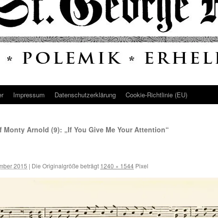
er
Impressum
Datenschutz­erklärung
Cookie-Richtlinie (EU)
 Monty Arnold (9): „If You Give Me Your Attention“
mber 2015
|
Die Originalgröße beträgt
1240 × 1544
Pixel