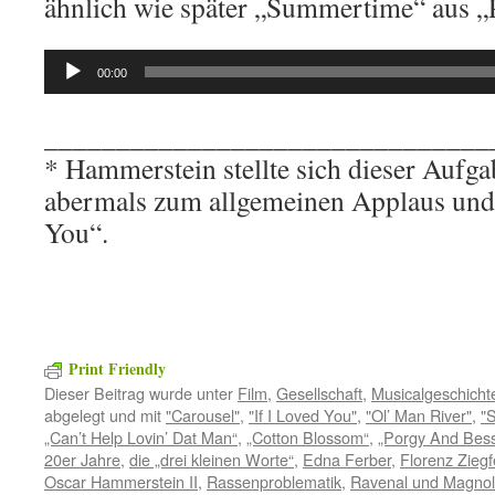
ähnlich wie später „Summertime“ aus „
Audio-
00:00
Player
_______________________________
* Hammerstein stellte sich dieser Aufg
abermals zum allgemeinen Applaus und t
You“.
Print Friendly
Dieser Beitrag wurde unter
Film
,
Gesellschaft
,
Musicalgeschicht
abgelegt und mit
"Carousel"
,
"If I Loved You"
,
"Ol’ Man River"
,
"
„Can’t Help Lovin’ Dat Man“
,
„Cotton Blossom“
,
„Porgy And Bes
20er Jahre
,
die „drei kleinen Worte“
,
Edna Ferber
,
Florenz Ziegf
Oscar Hammerstein II
,
Rassenproblematik
,
Ravenal und Magnol