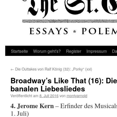
Startseite
Worum geht’s?
Register
Impressum
Da
←
Die Outtakes von Ralf König (32): „Porky“ (xxi)
Broadway’s Like That (16): Die
banalen Liebesliedes
Veröffentlicht am
8. Juli 2016
von
montyarnold
4. Jerome Kern
– Erfinder des Musical
1. Juli)