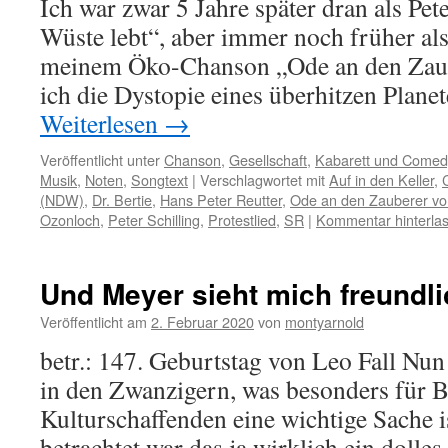
Ich war zwar 5 Jahre später dran als Pet
Wüste lebt“, aber immer noch früher als
meinem Öko-Chanson „Ode an den Zaub
ich die Dystopie eines überhitzen Plane
Weiterlesen
→
Veröffentlicht unter
Chanson
,
Gesellschaft
,
Kabarett und Comed
Musik
,
Noten
,
Songtext
|
Verschlagwortet mit
Auf in den Keller
,
(NDW)
,
Dr. Bertie
,
Hans Peter Reutter
,
Ode an den Zauberer v
Ozonloch
,
Peter Schilling
,
Protestlied
,
SR
|
Kommentar hinterla
Und Meyer sieht mich freundli
Veröffentlicht am
2. Februar 2020
von
montyarnold
betr.: 147. Geburtstag von Leo Fall Nun
in den Zwanzigern, was besonders für B
Kulturschaffenden eine wichtige Sache i
betrachtet war das ja wirklich ein dolles