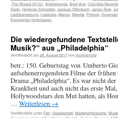
„The Wizard Of Oz“
,
Aristophanes
,
Brief-Arie
,
Columbia Record
Saidy
,
Hortense Schneider
,
Jacques Offenbach
,
Janice Rule
,
Ju
Liedübersetzung
,
Lysistrata
,
Manon
,
Metella
,
Prévost
,
Synergien
Kommentar hinterlassen
Die wiedergefundene Textstelle
Musik?“ aus „Philadelphia“
Veröffentlicht am
28. August 2017
von
montyarnold
betr.: 150. Geburtstag von Umberto Gi
aufsehenerregendsten Filme der frühen
Drama „Philadelphia“. Es war nicht der 
Krankheit und auch nicht das erste Mal,
Hollywoodstars den Mut hatten, als Hom
…
Weiterlesen
→
Veröffentlicht unter
Film
,
Gesellschaft
,
Medienphilosophie
,
Musi