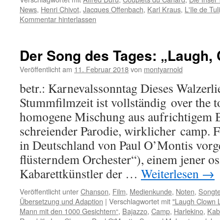
News
,
Henri Chivot
,
Jacques Offenbach
,
Karl Kraus
,
L'Ile de Tul
Kommentar hinterlassen
Der Song des Tages: „Laugh,
Veröffentlicht am
11. Februar 2018
von
montyarnold
betr.: Karnevalssonntag Dieses Walzerli
Stummfilmzeit ist vollständig over the t
homogene Mischung aus aufrichtigem 
schreiender Parodie, wirklicher camp. F
in Deutschland von Paul O’Montis vorg
flüsterndem Orchester“), einem jener os
Kabarettkünstler der …
Weiterlesen
→
Veröffentlicht unter
Chanson
,
Film
,
Medienkunde
,
Noten
,
Songte
Übersetzung und Adaption
|
Verschlagwortet mit
"Laugh Clown 
Mann mit den 1000 Gesichtern“
,
Bajazzo
,
Camp
,
Harlekino
,
Kab