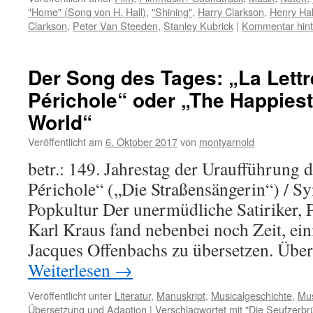
"Home" (Song von H. Hall)
,
"Shining"
,
Harry Clarkson
,
Henry Hal
Clarkson
,
Peter Van Steeden
,
Stanley Kubrick
|
Kommentar hint
Der Song des Tages: „La Lettr
Périchole“ oder „The Happiest 
World“
Veröffentlicht am
6. Oktober 2017
von
montyarnold
betr.: 149. Jahrestag der Uraufführung 
Périchole“ („Die Straßensängerin“) / Sy
Popkultur Der unermüdliche Satiriker, 
Karl Kraus fand nebenbei noch Zeit, ein
Jacques Offenbachs zu übersetzen. Über
Weiterlesen
→
Veröffentlicht unter
Literatur
,
Manuskript
,
Musicalgeschichte
,
Mu
Übersetzung und Adaption
|
Verschlagwortet mit
"Die Seufzerbr