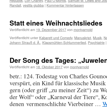
Republik
,
Lon Chaney
,
Paul O'Montis
,
Samuel M. Lewis and Jo
Randall
,
vestila giubba
|
Kommentar hinterlassen
Statt eines Weihnachtsliedes
Veröffentlicht am
19. Dezember 2017
von
montyarnold
Veröffentlicht unter
Kabarett und Comedy
,
Manuskript
,
Musik
,
N
Johann Strauß d. Ä.
,
Klapsmühlen-Schlummerlied
,
Psychiatrie
|
Der Song des Tages: „Juwelen
Veröffentlicht am
18. Oktober 2017
von
montyarnold
betr.: 124. Todestag von Charles Gou
verspürt, ein Kind für klassische Musik 
gern (oder griff „zu meiner Zeit“) zu W
der Wolf“ oder „Karneval der Tiere“, Ko
denen vermenschlichte Vierbeiner …
W