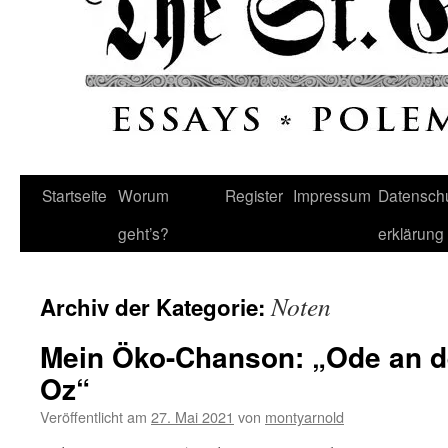
Startseite
Worum
Register
Impressum
Datenschu
geht’s?
erklärung
Noten
Archiv der Kategorie:
Mein Öko-Chanson: „Ode an d
Oz“
Veröffentlicht am
27. Mai 2021
von
montyarnold