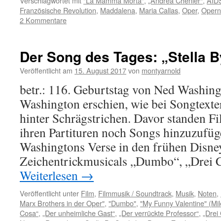
Verschlagwortet mit
"La Mamma Morta"
,
„Andréa Chenier“
,
AID
Französische Revolution
,
Maddalena
,
Maria Callas
,
Oper
,
Opern
2 Kommentare
Der Song des Tages: „Stella By
Veröffentlicht am
15. August 2017
von
montyarnold
betr.: 116. Geburtstag von Ned Washi
Washington erschien, wie bei Songtexter
hinter Schrägstrichen. Davor standen F
ihren Partituren noch Songs hinzuzufüg
Washingtons Verse in den frühen Disne
Zeichentrickmusicals „Dumbo“, „Drei 
Weiterlesen
→
Veröffentlicht unter
Film
,
Filmmusik / Soundtrack
,
Musik
,
Noten
,
Marx Brothers in der Oper"
,
"Dumbo"
,
"My Funny Valentine" (Mi
Cosa“
,
„Der unheimliche Gast“
,
„Der verrückte Professor“
,
„Drei