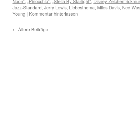
Noon“
,
„Pinocchio“
,
„Stella By Starlight“
,
Disney-Zeichentrickmus
Jazz-Standard
,
Jerry Lewis
,
Liebesthema
,
Miles Davis
,
Ned Was
Young
|
Kommentar hinterlassen
←
Ältere Beiträge