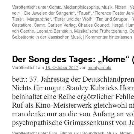
Veröffentlicht unter
Comic
,
Medienphilosophie
,
Musik
,
Noten
|
Ve
voir"
,
"Die Juwelen der Sängerin"
,
"Faust"
,
"Florence Foster Jenk
Tiere"
,
"Margarethe"
,
"Peter und der Wolf"
,
"Tim und Struppi"
,
"
Castafiore
,
Camp
,
Carlsen Verlag
,
Charles Gounod
,
Hergé
,
Humo
von Goethe
,
Leonard Bernstein
,
Musikalische Früherziehung
,
Op
Selbstironie in der klassischen Musik
|
Kommentar hinterlassen
Der Song des Tages: „Home“ (
Veröffentlicht am
16. Oktober 2017
von
montyarnold
betr.: 37. Jahrestag der Deutschlandpr
Nichts für ungut: Stanley Kubricks Hor
beinhaltet eine Reihe ergötzlicher Fehll
Ruf als Kino-Meisterwerk gleichwohl n
man denke nur an die von Anfang an vol
psychopathische Grimassenkunst von 
Veröffentlicht unter
Film
,
Filmmusik / Soundtrack
,
Musik
,
Noten
,