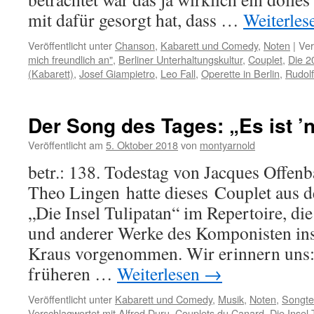
mit dafür gesorgt hat, dass …
Weiterle
Veröffentlicht unter
Chanson
,
Kabarett und Comedy
,
Noten
|
Ver
mich freundlich an"
,
Berliner Unterhaltungskultur
,
Couplet
,
Die 2
(Kabarett)
,
Josef Giampietro
,
Leo Fall
,
Operette in Berlin
,
Rudol
Der Song des Tages: „Es ist ’
Veröffentlicht am
5. Oktober 2018
von
montyarnold
betr.: 138. Todestag von Jacques Offen
Theo Lingen hatte dieses Couplet aus d
„Die Insel Tulipatan“ im Repertoire, di
und anderer Werke des Komponisten ins
Kraus vorgenommen. Wir erinnern uns:
früheren …
Weiterlesen
→
Veröffentlicht unter
Kabarett und Comedy
,
Musik
,
Noten
,
Songte
Verschlagwortet mit
Alfred Duru
,
Couplets du Canard
,
Die Insel 