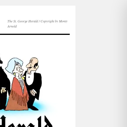
The St. George Herald / Copyright by Monty
Arnold