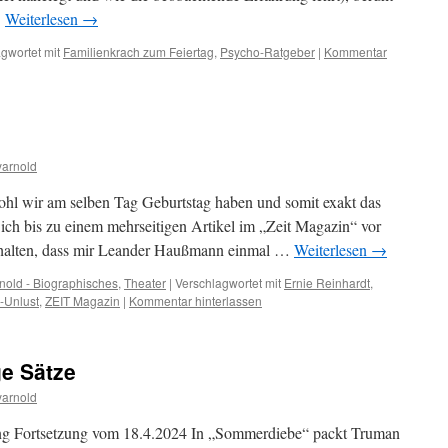
…
Weiterlesen
→
gwortet mit
Familienkrach zum Feiertag
,
Psycho-Ratgeber
|
Kommentar
arnold
ohl wir am selben Tag Geburtstag haben und somit exakt das
e ich bis zu einem mehrseitigen Artikel im „Zeit Magazin“ vor
gehalten, dass mir Leander Haußmann einmal …
Weiterlesen
→
nold - Biographisches
,
Theater
|
Verschlagwortet mit
Ernie Reinhardt
,
-Unlust
,
ZEIT Magazin
|
Kommentar hinterlassen
ge Sätze
arnold
ung Fortsetzung vom 18.4.2024 In „Sommerdiebe“ packt Truman