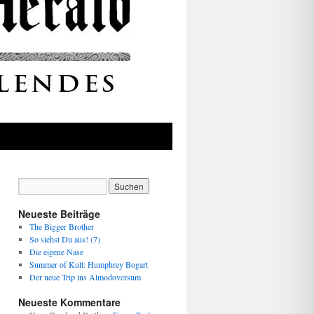
Neueste Beiträge
The Bigger Brother
So siehst Du aus! (7)
Die eigene Nase
Summer of Kult: Humphrey Bogart
Der neue Trip ins Almodoversum
Neueste Kommentare