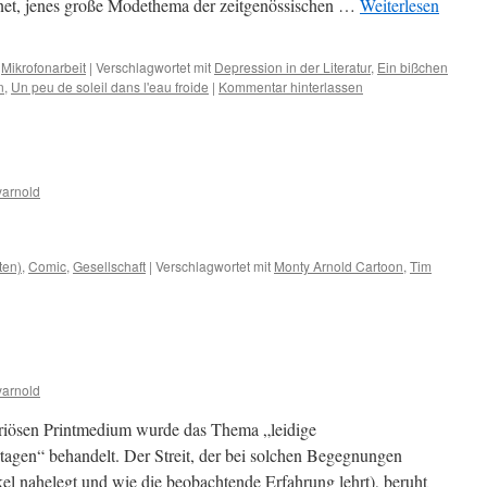
net, jenes große Modethema der zeitgenössischen …
Weiterlesen
,
Mikrofonarbeit
|
Verschlagwortet mit
Depression in der Literatur
,
Ein bißchen
n
,
Un peu de soleil dans l'eau froide
|
Kommentar hinterlassen
arnold
ten)
,
Comic
,
Gesellschaft
|
Verschlagwortet mit
Monty Arnold Cartoon
,
Tim
arnold
eriösen Printmedium wurde das Thema „leidige
agen“ behandelt. Der Streit, der bei solchen Begegnungen
kel nahelegt und wie die beobachtende Erfahrung lehrt), beruht