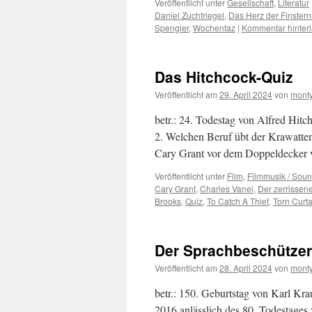
Veröffentlicht unter
Gesellschaft
,
Literatur
Daniel Zuchtriegel
,
Das Herz der Finstern
Spengler
,
Wochentaz
|
Kommentar hinter
Das Hitchcock-Quiz
Veröffentlicht am
29. April 2024
von
monty
betr.: 24. Todestag von Alfred Hitc
2. Welchen Beruf übt der Krawatte
Cary Grant vor dem Doppeldecker 
Veröffentlicht unter
Film
,
Filmmusik / Soun
Cary Grant
,
Charles Vanel
,
Der zerrissen
Brooks
,
Quiz
,
To Catch A Thief
,
Torn Curta
Der Sprachbeschützer
Veröffentlicht am
28. April 2024
von
monty
betr.: 150. Geburtstag von Karl Kra
2016 anlässlich des 80. Todestages