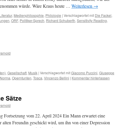
ufgenommen würde. Wäre Kraus heute …
Weiterlesen
→
Literatur
,
Medienphilosophie
,
Philologie
|
Verschlagwortet mit
Die Fackel
,
ftungen
,
ORF
,
Politiker-Sprech
,
Richard Schuberth
,
Sensitivity Reading
,
arnold
ten)
,
Gesellschaft
,
Musik
|
Verschlagwortet mit
Giacomo Puccini
,
Giuseppe
Norma
,
Operntunten
,
Tosca
,
Vincenzo Bellini
|
Kommentar hinterlassen
ge Sätze
arnold
ng Fortsetzung vom 22. April 2024 Ein Mann erwartet eine
er alten Freundin geschickt wird, um ihn von einer Depression