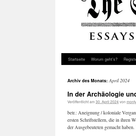
Startseite
Worum geht’s?
Regist
April 2024
Archiv des Monats:
In der Archäologie u
Veröffentlicht am
30. April 2024
von
monty
betr.: Aneignung / koloniale Verga
ersten Schriftstellern, die in ihre
der Ausgebeuteten gemacht haben. 