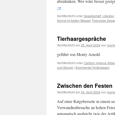
abzulenken. Wer wäre besser geeig
→
Veröffentlicht unter
Gesellschaft
,
Literatur
Sonne im kalten Wasser
,
Francoise Saga
Tierhaargespräche
Veröffentlicht am
25. April 2024
von
monty
geführt von Monty Arnold
Veröffentlicht unter
Cartoon (eigene Arbei
und Struppi
|
Kommentar hinterlassen
Zwischen den Festen
Veröffentlicht am
24. April 2024
von
monty
Auf einer Ratgeberseite in einem s
Verwandtenbesuche an hohen Feiert
automatisch ausbricht (wie der Arti