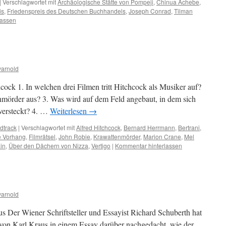
|
Verschlagwortet mit
Archäologische Stätte von Pompeji
,
Chinua Achebe
,
is
,
Friedenspreis des Deutschen Buchhandels
,
Joseph Conrad
,
Tilman
lassen
arnold
hcock 1. In welchen drei Filmen tritt Hitchcock als Musiker auf?
nmörder aus? 3. Was wird auf dem Feld angebaut, in dem sich
versteckt? 4. …
Weiterlesen
→
dtrack
|
Verschlagwortet mit
Alfred Hitchcock
,
Bernard Herrmann
,
Bertrani
,
e Vorhang
,
Filmrätsel
,
John Robie
,
Krawattenmörder
,
Marion Crane
,
Mel
in
,
Über den Dächern von Nizza
,
Vertigo
|
Kommentar hinterlassen
arnold
us Der Wiener Schriftsteller und Essayist Richard Schuberth hat
 von Karl Kraus in einem Essay darüber nachgedacht, wie der