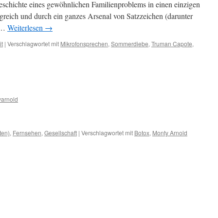
schichte eines gewöhnlichen Familienproblems in einen einzigen
reich und durch ein ganzes Arsenal von Satzzeichen (darunter
. …
Weiterlesen
→
it
|
Verschlagwortet mit
Mikrofonsprechen
,
Sommerdiebe
,
Truman Capote
,
arnold
ten)
,
Fernsehen
,
Gesellschaft
|
Verschlagwortet mit
Botox
,
Monty Arnold