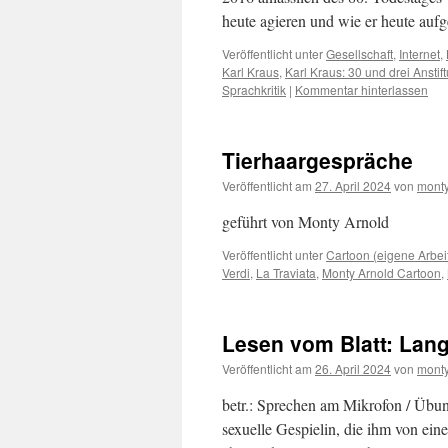
heute agieren und wie er heute a
Veröffentlicht unter
Gesellschaft
,
Internet
,
Karl Kraus
,
Karl Kraus: 30 und drei Ansti
Sprachkritik
|
Kommentar hinterlassen
Tierhaargespräche
Veröffentlicht am
27. April 2024
von
monty
geführt von Monty Arnold
Veröffentlicht unter
Cartoon (eigene Arbei
Verdi
,
La Traviata
,
Monty Arnold Cartoon
,
Lesen vom Blatt: Lan
Veröffentlicht am
26. April 2024
von
monty
betr.: Sprechen am Mikrofon / Übu
sexuelle Gespielin, die ihm von ein