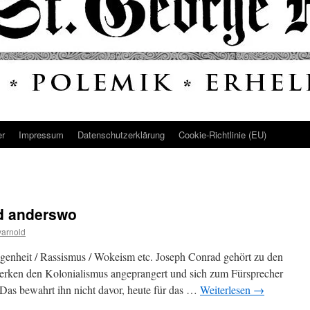
er
Impressum
Datenschutz­erklärung
Cookie-Richtlinie (EU)
nd anderswo
arnold
ngenheit / Rassismus / Wokeism etc. Joseph Conrad gehört zu den
n Werken den Kolonialismus angeprangert und sich zum Fürsprecher
Das bewahrt ihn nicht davor, heute für das …
Weiterlesen
→