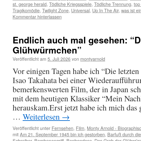
st. george herald
,
Tödliche Kriegsspiele
,
Tödliche Trennung
,
top
Tragikomödie
,
Twilight Zone
,
Universal
,
Up In The Air
,
was ist ein
Kommentar hinterlassen
Endlich auch mal gesehen: “Di
Glühwürmchen”
Veröffentlicht am
5. Juli 2026
von
montyarnold
Vor einigen Tagen habe ich “Die letzt
Isao Takahata bei einer Wiederaufführu
bemerkenswerten Film, der in Japan s
mit dem heutigen Klassiker “Mein Nach
herauskam.Erst jetzt habe ich mich das 
…
Weiterlesen
→
Veröffentlicht unter
Fernsehen
,
Film
,
Monty Arnold - Biographis
mit
Am 21. September 1945 bin ich gestorben
,
Barfuß durch die
Schreiber
,
Bombenangriff
,
Bonbondose
,
Das Grab der Glühwü