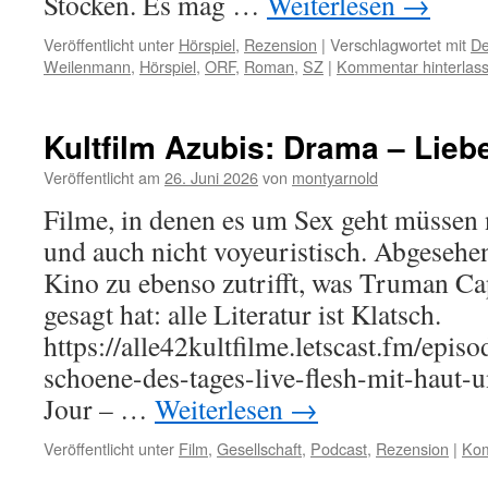
Stocken. Es mag …
Weiterlesen
→
Veröffentlicht unter
Hörspiel
,
Rezension
|
Verschlagwortet mit
De
Weilenmann
,
Hörspiel
,
ORF
,
Roman
,
SZ
|
Kommentar hinterlas
Kultfilm Azubis: Drama – Lie
Veröffentlicht am
26. Juni 2026
von
montyarnold
Filme, in denen es um Sex geht müssen 
und auch nicht voyeuristisch. Abgesehen
Kino zu ebenso zutrifft, was Truman Cap
gesagt hat: alle Literatur ist Klatsch.
https://alle42kultfilme.letscast.fm/episo
schoene-des-tages-live-flesh-mit-haut-
Jour – …
Weiterlesen
→
Veröffentlicht unter
Film
,
Gesellschaft
,
Podcast
,
Rezension
|
Kom