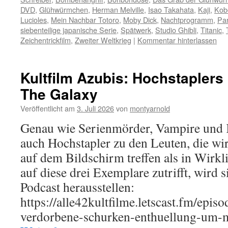
DVD
,
Glühwürmchen
,
Herman Melville
,
Isao Takahata
,
Kaji
,
Kob
Lucioles
,
Mein Nachbar Totoro
,
Moby Dick
,
Nachtprogramm
,
Pa
siebenteilige japanische Serie
,
Spätwerk
,
Studio Ghibli
,
Titanic
,
Zeichentrickfilm
,
Zweiter Weltkrieg
|
Kommentar hinterlassen
Kultfilm Azubis: Hochstapler
The Galaxy
Veröffentlicht am
3. Juli 2026
von
montyarnold
Genau wie Serienmörder, Vampire und K
auch Hochstapler zu den Leuten, die wir
auf dem Bildschirm treffen als in Wirkl
auf diese drei Exemplare zutrifft, wird 
Podcast herausstellen:
https://alle42kultfilme.letscast.fm/epis
verdorbene-schurken-enthuellung-um-