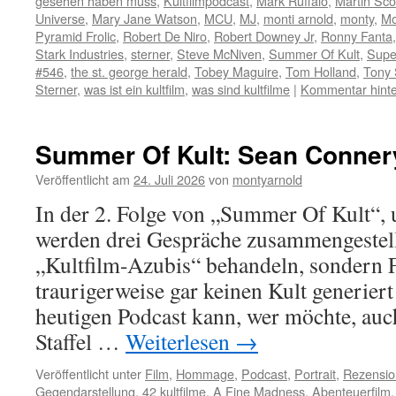
gesehen haben muss
,
Kultfilmpodcast
,
Mark Ruffalo
,
Martin Sc
Universe
,
Mary Jane Watson
,
MCU
,
MJ
,
monti arnold
,
monty
,
Mo
Pyramid Frolic
,
Robert De Niro
,
Robert Downey Jr
,
Ronny Fanta
Stark Industries
,
sterner
,
Steve McNiven
,
Summer Of Kult
,
Supe
#546
,
the st. george herald
,
Tobey Maguire
,
Tom Holland
,
Tony 
Sterner
,
was ist ein kultfilm
,
was sind kultfilme
|
Kommentar hinte
Summer Of Kult: Sean Conner
Veröffentlicht am
24. Juli 2026
von
montyarnold
In der 2. Folge von „Summer Of Kult“,
werden drei Gespräche zusammengestellt
„Kultfilm-Azubis“ behandeln, sondern F
traurigerweise gar keinen Kult generier
heutigen Podcast kann, wer möchte, auch
Staffel …
Weiterlesen
→
Veröffentlicht unter
Film
,
Hommage
,
Podcast
,
Portrait
,
Rezensio
Gegendarstellung
,
42 kultfilme
,
A Fine Madness
,
Abenteuerfilm