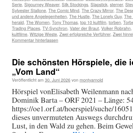
Serie
,
Sigourney Weaver
,
Silk Stockings
,
Slapstick
,
sterner
,
Ste
Sylvester Stallone
,
The Comic Mind
,
The Crazy Mirror
,
The Des
und andere Angelegenheiten
,
The Hustle
,
The Lonely Guy
,
The 
herald
,
The Women
,
Tony Thomas
,
top 10 kultfilm
,
torben
,
Torb
Trading Places
,
TV-Synchron
,
Vater der Braut
,
Volker Robrahn
,
kultfilme
,
Witzige Weste
,
Zwei erfolgreiche Verführer
,
Zwei hinr
Kommentar hinterlassen
Die schönsten Hörspiele, die i
„Vom Land“
Veröffentlicht am
30. Juni 2026
von
montyarnold
Hörspiel vonElisabeth Weilenmann na
Dominik Barta – ORF 2021 – Länge: 54
https://oe1.orf.at/hoerspiel/suche/1605
dieses unvermuteten Auswegs durchdr
Lust, in den Wald zu gehen. Beim Geweh