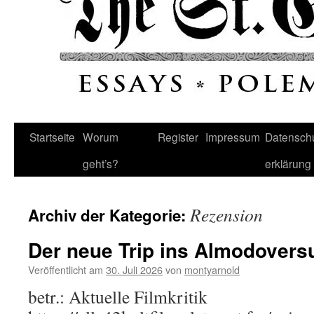
Startseite
Worum
Register
Impressum
Datenschu
geht’s?
erklärung
Rezension
Archiv der Kategorie:
Der neue Trip ins Almodover
Veröffentlicht am
30. Juli 2026
von
montyarnold
betr.: Aktuelle Filmkritik