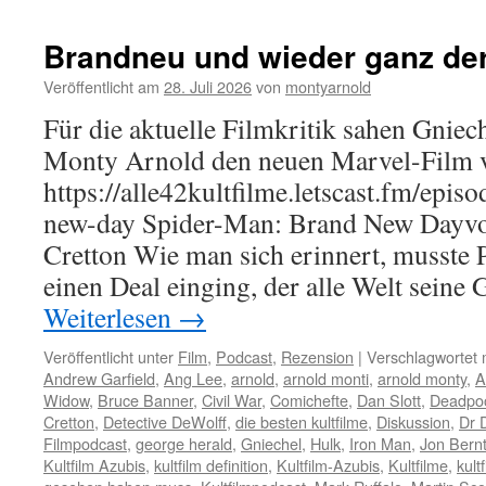
Brandneu und wieder ganz der
Veröffentlicht am
28. Juli 2026
von
montyarnold
Für die aktuelle Filmkritik sahen Gniec
Monty Arnold den neuen Marvel-Film 
https://alle42kultfilme.letscast.fm/epi
new-day Spider-Man: Brand New Dayvo
Cretton Wie man sich erinnert, musste P
einen Deal einging, der alle Welt seine
Weiterlesen
→
Veröffentlicht unter
Film
,
Podcast
,
Rezension
|
Verschlagwortet 
Andrew Garfield
,
Ang Lee
,
arnold
,
arnold monti
,
arnold monty
,
A
Widow
,
Bruce Banner
,
Civil War
,
Comichefte
,
Dan Slott
,
Deadpoo
Cretton
,
Detective DeWolff
,
die besten kultfilme
,
Diskussion
,
Dr 
Filmpodcast
,
george herald
,
Gniechel
,
Hulk
,
Iron Man
,
Jon Bernt
Kultfilm Azubis
,
kultfilm definition
,
Kultfilm-Azubis
,
Kultfilme
,
kult