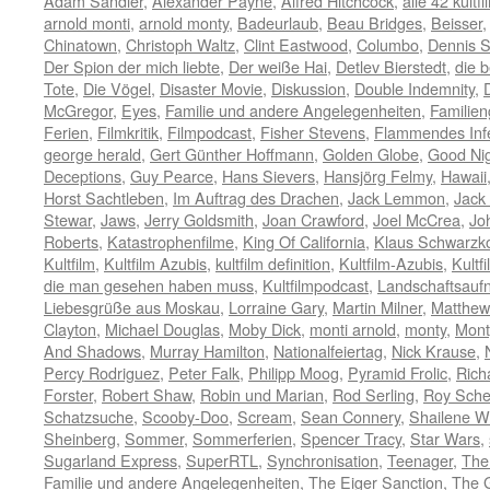
Adam Sandler
,
Alexander Payne
,
Alfred Hitchcock
,
alle 42 kultf
arnold monti
,
arnold monty
,
Badeurlaub
,
Beau Bridges
,
Beisser
Chinatown
,
Christoph Waltz
,
Clint Eastwood
,
Columbo
,
Dennis 
Der Spion der mich liebte
,
Der weiße Hai
,
Detlev Bierstedt
,
die b
Tote
,
Die Vögel
,
Disaster Movie
,
Diskussion
,
Double Indemnity
,
McGregor
,
Eyes
,
Familie und andere Angelegenheiten
,
Familien
Ferien
,
Filmkritik
,
Filmpodcast
,
Fisher Stevens
,
Flammendes Inf
george herald
,
Gert Günther Hoffmann
,
Golden Globe
,
Good Ni
Deceptions
,
Guy Pearce
,
Hans Sievers
,
Hansjörg Felmy
,
Hawaii
Horst Sachtleben
,
Im Auftrag des Drachen
,
Jack Lemmon
,
Jack
Stewar
,
Jaws
,
Jerry Goldsmith
,
Joan Crawford
,
Joel McCrea
,
Jo
Roberts
,
Katastrophenfilme
,
King Of California
,
Klaus Schwarzk
Kultfilm
,
Kultfilm Azubis
,
kultfilm definition
,
Kultfilm-Azubis
,
Kultf
die man gesehen haben muss
,
Kultfilmpodcast
,
Landschaftsau
Liebesgrüße aus Moskau
,
Lorraine Gary
,
Martin Milner
,
Matthew 
Clayton
,
Michael Douglas
,
Moby Dick
,
monti arnold
,
monty
,
Mont
And Shadows
,
Murray Hamilton
,
Nationalfeiertag
,
Nick Krause
,
Percy Rodriguez
,
Peter Falk
,
Philipp Moog
,
Pyramid Frolic
,
Rich
Forster
,
Robert Shaw
,
Robin und Marian
,
Rod Serling
,
Roy Sche
Schatzsuche
,
Scooby-Doo
,
Scream
,
Sean Connery
,
Shailene W
Sheinberg
,
Sommer
,
Sommerferien
,
Spencer Tracy
,
Star Wars
,
Sugarland Express
,
SuperRTL
,
Synchronisation
,
Teenager
,
The
Familie und andere Angelegenheiten
,
The Eiger Sanction
,
The 