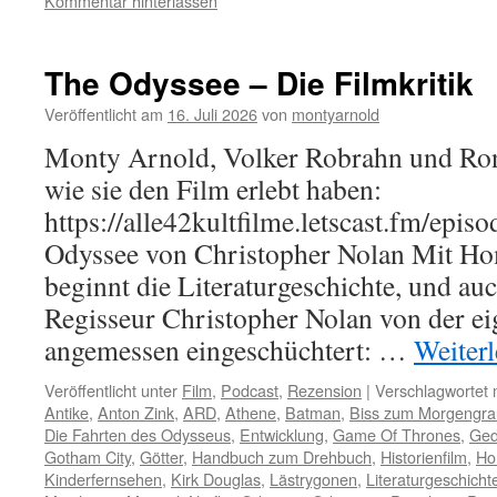
Kommentar hinterlassen
The Odyssee – Die Filmkritik
Veröffentlicht am
16. Juli 2026
von
montyarnold
Monty Arnold, Volker Robrahn und Ron
wie sie den Film erlebt haben:
https://alle42kultfilme.letscast.fm/epis
Odyssee von Christopher Nolan Mit H
beginnt die Literaturgeschichte, und auc
Regisseur Christopher Nolan von der e
angemessen eingeschüchtert: …
Weiter
Veröffentlicht unter
Film
,
Podcast
,
Rezension
|
Verschlagwortet 
Antike
,
Anton Zink
,
ARD
,
Athene
,
Batman
,
Biss zum Morgengr
Die Fahrten des Odysseus
,
Entwicklung
,
Game Of Thrones
,
Ged
Gotham City
,
Götter
,
Handbuch zum Drehbuch
,
Historienfilm
,
Ho
Kinderfernsehen
,
Kirk Douglas
,
Lästrygonen
,
Literaturgeschicht