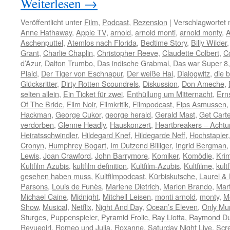
Weiterlesen
→
Veröffentlicht unter
Film
,
Podcast
,
Rezension
|
Verschlagwortet 
Anne Hathaway
,
Apple TV
,
arnold
,
arnold monti
,
arnold monty
,
A
Aschenputtel
,
Atemlos nach Florida
,
Bedtime Story
,
Billy Wilder
Grant
,
Charlie Chaplin
,
Christopher Reeve
,
Claudette Colbert
,
C
d’Azur
,
Dalton Trumbo
,
Das indische Grabmal
,
Das war Super 8
Plaid
,
Der Tiger von Eschnapur
,
Der weiße Hai
,
Dialogwitz
,
die b
Glücksritter
,
Dirty Rotten Scoundrels
,
Diskussion
,
Don Ameche
,
selten allein
,
Ein Ticket für zwei
,
Enthüllung um Mitternacht
,
Erns
Of The Bride
,
Film Noir
,
Filmkritik
,
Filmpodcast
,
Fips Asmussen
Hackman
,
George Cukor
,
george herald
,
Gerald Mast
,
Get Carte
verdorben
,
Glenne Headly
,
Hauskonzert
,
Heartbreakers – Achtu
Heiratsschwindler
,
Hildegard Knef
,
Hildegarde Neff
,
Hochstapler
Cronyn
,
Humphrey Bogart
,
Im Dutzend Billiger
,
Ingrid Bergman
Lewis
,
Joan Crawford
,
John Barrymore
,
Komiker
,
Komödie
,
Krim
Kultfilm Azubis
,
kultfilm definition
,
Kultfilm-Azubis
,
Kultfilme
,
kult
gesehen haben muss
,
Kultfilmpodcast
,
Kürbiskutsche
,
Laurel &
Parsons
,
Louis de Funès
,
Marlene Dietrich
,
Marlon Brando
,
Mart
Michael Caine
,
Midnight
,
Mitchell Leisen
,
monti arnold
,
monty
,
M
Show
,
Musical
,
Netflix
,
Night And Day
,
Ocean’s Eleven
,
Only Mur
Sturges
,
Puppenspieler
,
Pyramid Frolic
,
Ray Liotta
,
Raymond Du
Revuegirl
,
Romeo und Julia
,
Roxanne
,
Saturday Night Live
,
Scr