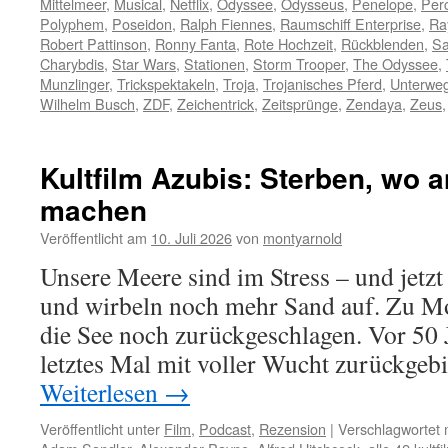
Mittelmeer
,
Musical
,
Netflix
,
Odyssee
,
Odysseus
,
Penelope
,
Perc
Polyphem
,
Poseidon
,
Ralph Fiennes
,
Raumschiff Enterprise
,
Ra
Robert Pattinson
,
Ronny Fanta
,
Rote Hochzeit
,
Rückblenden
,
Sa
Charybdis
,
Star Wars
,
Stationen
,
Storm Trooper
,
The Odyssee
,
Munzlinger
,
Trickspektakeln
,
Troja
,
Trojanisches Pferd
,
Unterweg
Wilhelm Busch
,
ZDF
,
Zeichentrick
,
Zeitsprünge
,
Zendaya
,
Zeus
Kultfilm Azubis: Sterben, wo 
machen
Veröffentlicht am
10. Juli 2026
von
montyarnold
Unsere Meere sind im Stress – und jetz
und wirbeln noch mehr Sand auf. Zu Mo
die See noch zurückgeschlagen. Vor 50 J
letztes Mal mit voller Wucht zurückgeb
Weiterlesen
→
Veröffentlicht unter
Film
,
Podcast
,
Rezension
|
Verschlagwortet 