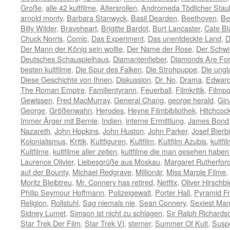
Große
,
alle 42 kultfilme
,
Altersrollen
,
Andromeda Tödlicher Stau
arnold monty
,
Barbara Stanwyck
,
Basil Dearden
,
Beethoven
,
Be
Billy Wilder
,
Braveheart
,
Brigitte Bardot
,
Burt Lancaster
,
Cate Bl
Chuck Norris
,
Comic
,
Das Experiment
,
Das unentdeckte Land
,
D
Der Mann der König sein wollte
,
Der Name der Rose
,
Der Schw
Deutsches Schauspielhaus
,
Diamantenfieber
,
Diamonds Are For
besten kultfilme
,
Die Spur des Falken
,
Die Strohpuppe
,
Die ungl
Diese Geschichte von Ihnen
,
Diskussion
,
Dr. No
,
Drama
,
Edward
The Roman Empire
,
Familientyrann
,
Feuerball
,
Filmkritik
,
Filmpo
Gewissen
,
Fred MacMurray
,
General Chang
,
george herald
,
Gin
George
,
Größenwahn
,
Herodes
,
Heyne Filmbibliothek
,
Hitchcoc
Immer Ärger mit Bernie
,
Indien
,
interne Ermittlung
,
James Bond
Nazareth
,
John Hopkins
,
John Huston
,
John Parker
,
Josef Bierbi
Kolonialismus
,
Kritik
,
Kultfiguren
,
Kultfilm
,
Kultfilm Azubis
,
kultfi
Kultfilme
,
kultfilme aller zeiten
,
kultfilme die man gesehen habe
Laurence Olivier
,
Liebesgrüße aus Moskau
,
Margaret Rutherfor
auf der Bounty
,
Michael Redgrave
,
Millionär
,
Miss Marple Filme
,
Moritz Bleibtreu
,
Mr. Connery has retired
,
Netflix
,
Oliver Hirschbi
Philip Seymour Hoffmann
,
Polizeigewalt
,
Porter Hall
,
Pyramid Fr
Religion
,
Rollstuhl
,
Sag niemals nie
,
Sean Connery
,
Sexiest Man
Sidney Lumet
,
Simson ist nicht zu schlagen
,
Sir Ralph Richards
Star Trek Der Film
,
Star Trek VI
,
sterner
,
Summer Of Kult
,
Susp