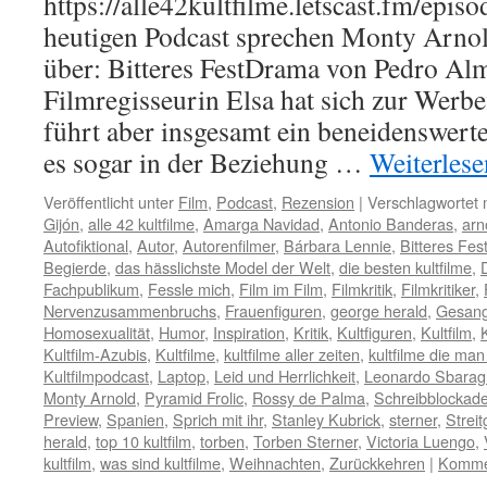
https://alle42kultfilme.letscast.fm/episo
heutigen Podcast sprechen Monty Arno
über: Bitteres FestDrama von Pedro Al
Filmregisseurin Elsa hat sich zur Werbef
führt aber insgesamt ein beneidenswer
es sogar in der Beziehung …
Weiterles
Veröffentlicht unter
Film
,
Podcast
,
Rezension
|
Verschlagwortet 
Gijón
,
alle 42 kultfilme
,
Amarga Navidad
,
Antonio Banderas
,
arn
Autofiktional
,
Autor
,
Autorenfilmer
,
Bárbara Lennie
,
Bitteres Fes
Begierde
,
das hässlichste Model der Welt
,
die besten kultfilme
,
Fachpublikum
,
Fessle mich
,
Film im Film
,
Filmkritik
,
Filmkritiker
,
Nervenzusammenbruchs
,
Frauenfiguren
,
george herald
,
Gesan
Homosexualität
,
Humor
,
Inspiration
,
Kritik
,
Kultfiguren
,
Kultfilm
,
Kultfilm-Azubis
,
Kultfilme
,
kultfilme aller zeiten
,
kultfilme die m
Kultfilmpodcast
,
Laptop
,
Leid und Herrlichkeit
,
Leonardo Sbaragl
Monty Arnold
,
Pyramid Frolic
,
Rossy de Palma
,
Schreibblockad
Preview
,
Spanien
,
Sprich mit ihr
,
Stanley Kubrick
,
sterner
,
Strei
herald
,
top 10 kultfilm
,
torben
,
Torben Sterner
,
Victoria Luengo
,
kultfilm
,
was sind kultfilme
,
Weihnachten
,
Zurückkehren
|
Kommen