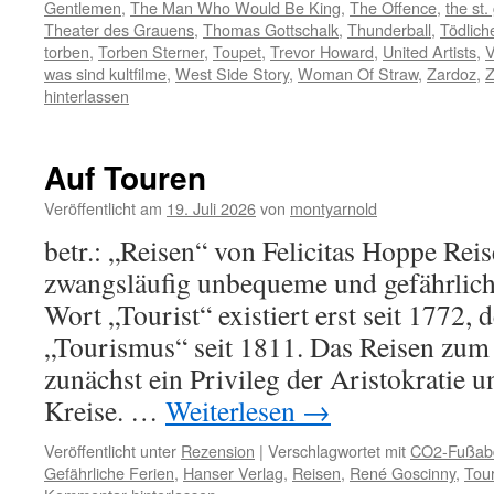
Gentlemen
,
The Man Who Would Be King
,
The Offence
,
the st.
Theater des Grauens
,
Thomas Gottschalk
,
Thunderball
,
Tödlich
torben
,
Torben Sterner
,
Toupet
,
Trevor Howard
,
United Artists
,
V
was sind kultfilme
,
West Side Story
,
Woman Of Straw
,
Zardoz
,
Z
hinterlassen
Auf Touren
Veröffentlicht am
19. Juli 2026
von
montyarnold
betr.: „Reisen“ von Felicitas Hoppe Reis
zwangsläufig unbequeme und gefährlich
Wort „Tourist“ existiert erst seit 1772, 
„Tourismus“ seit 1811. Das Reisen zu
zunächst ein Privileg der Aristokratie
Kreise. …
Weiterlesen
→
Veröffentlicht unter
Rezension
|
Verschlagwortet mit
CO2-Fußab
Gefährliche Ferien
,
Hanser Verlag
,
Reisen
,
René Goscinny
,
Tou