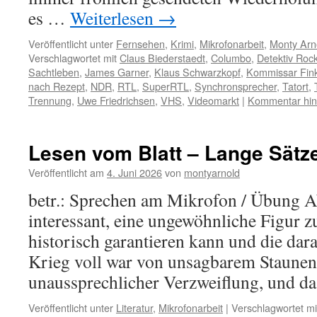
es …
Weiterlesen
→
Veröffentlicht unter
Fernsehen
,
Krimi
,
Mikrofonarbeit
,
Monty Arn
Verschlagwortet mit
Claus Biederstaedt
,
Columbo
,
Detektiv Roc
Sachtleben
,
James Garner
,
Klaus Schwarzkopf
,
Kommissar Fin
nach Rezept
,
NDR
,
RTL
,
SuperRTL
,
Synchronsprecher
,
Tatort
,
Trennung
,
Uwe Friedrichsen
,
VHS
,
Videomarkt
|
Kommentar hin
Lesen vom Blatt – Lange Sätz
Veröffentlicht am
4. Juni 2026
von
montyarnold
betr.: Sprechen am Mikrofon / Übung Abe
interessant, eine ungewöhnliche Figur z
historisch garantieren kann und die dar
Krieg voll war von unsagbarem Staune
unaussprechlicher Verzweiflung, und 
Veröffentlicht unter
Literatur
,
Mikrofonarbeit
|
Verschlagwortet mi