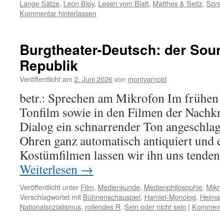
Lange Sätze
,
Leon Bloy
,
Lesen vom Blatt
,
Matthes & Seitz
,
Spr
Kommentar hinterlassen
Burgtheater-Deutsch: der Sou
Republik
Veröffentlicht am
2. Juni 2026
von
montyarnold
betr.: Sprechen am Mikrofon Im frühen
Tonfilm sowie in den Filmen der Nachkr
Dialog ein schnarrender Ton angeschlag
Ohren ganz automatisch antiquiert und e
Kostümfilmen lassen wir ihn uns tenden
Weiterlesen
→
Veröffentlicht unter
Film
,
Medienkunde
,
Medienphilosophie
,
Mikr
Verschlagwortet mit
Bühnenschauspiel
,
Hamlet-Monolog
,
Heimat
Nationalsozialismus
,
rollendes R
,
Sein oder nicht sein
|
Kommenta