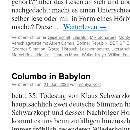
gehört?“ über das Lesen an sich und üb
nachgedacht: macht es einen Unterschied
selber lese oder mir in Form eines Hör
mache? Diese …
Weiterlesen
→
Veröffentlicht unter
Gesellschaft
,
Literatur
,
Mikrofonarbeit
,
Monty
Verschlagwortet mit
Albert Camus
,
Bonner Republik
,
DER SPI
Georges Simenon
,
Glotze
,
Hörbuch
,
Lesekompetenz
,
Literaris
Marcel Reich-Ranicki
,
Thomas Mann
,
Walter Kreye
,
William Fau
Columbo in Babylon
Veröffentlicht am
21. Juni 2026
von
montyarnold
betr.: 35. Todestag von Klaus Schwar
hauptsächlich zwei deutsche Stimmen h
Schwarzkopf und dessen Nachfolger Hor
kommt es uns beim zufälligen hineinsch
immer fröhlich gesendeten Wiederholun