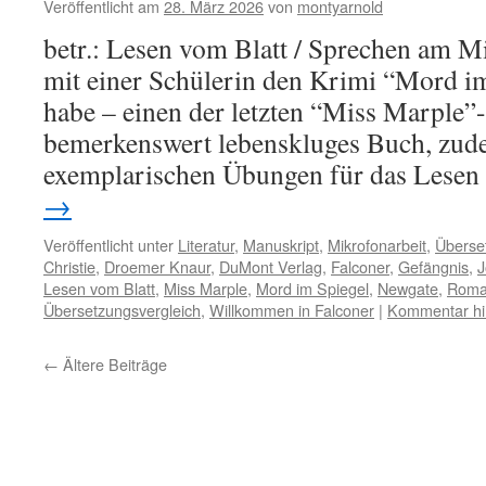
Veröffentlicht am
28. März 2026
von
montyarnold
betr.: Lesen vom Blatt / Sprechen am 
mit einer Schülerin den Krimi “Mord im
habe – einen der letzten “Miss Marple
bemerkenswert lebenskluges Buch, zud
exemplarischen Übungen für das Les
→
Veröffentlicht unter
Literatur
,
Manuskript
,
Mikrofonarbeit
,
Überse
Christie
,
Droemer Knaur
,
DuMont Verlag
,
Falconer
,
Gefängnis
,
J
Lesen vom Blatt
,
Miss Marple
,
Mord im Spiegel
,
Newgate
,
Rom
Übersetzungsvergleich
,
Willkommen in Falconer
|
Kommentar hi
←
Ältere Beiträge