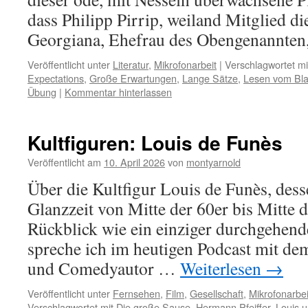
dass Philipp Pirrip, weiland Mitglied di
Georgiana, Ehefrau des Obengenannte
Veröffentlicht unter
Literatur
,
Mikrofonarbeit
|
Verschlagwortet mi
Expectations
,
Große Erwartungen
,
Lange Sätze
,
Lesen vom Bla
Übung
|
Kommentar hinterlassen
Kultfiguren: Louis de Funès
Veröffentlicht am
10. April 2026
von
montyarnold
Über die Kultfigur Louis de Funès, dess
Glanzzeit von Mitte der 60er bis Mitte d
Rückblick wie ein einziger durchgehen
spreche ich im heutigen Podcast mit de
und Comedyautor …
Weiterlesen
→
Veröffentlicht unter
Fernsehen
,
Film
,
Gesellschaft
,
Mikrofonarbei
Verschlagwortet mit
Die große Sause
,
Hermann Pfeiffer
,
Louis u