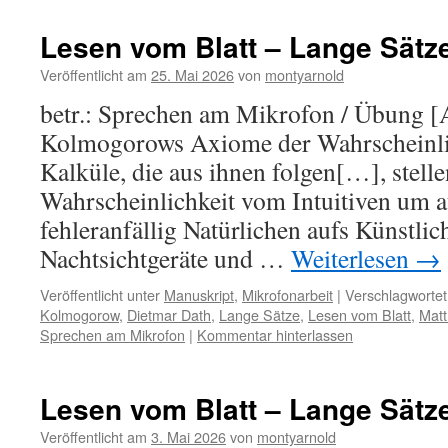
Lesen vom Blatt – Lange Sätz
Veröffentlicht am
25. Mai 2026
von
montyarnold
betr.: Sprechen am Mikrofon / Übung [
Kolmogorows Axiome der Wahrscheinlic
Kalküle, die aus ihnen folgen[…], stell
Wahrscheinlichkeit vom Intuitiven um a
fehleranfällig Natürlichen aufs Künstlic
Nachtsichtgeräte und …
Weiterlesen
→
Veröffentlicht unter
Manuskript
,
Mikrofonarbeit
|
Verschlagwortet
Kolmogorow
,
Dietmar Dath
,
Lange Sätze
,
Lesen vom Blatt
,
Matt
Sprechen am Mikrofon
|
Kommentar hinterlassen
Lesen vom Blatt – Lange Sätz
Veröffentlicht am
3. Mai 2026
von
montyarnold