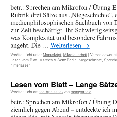
betr.: Sprechen am Mikrofon / Übung Es
Rubrik drei Sätze aus „Niegeschichte“,
medienphilosophischen Sachbuch von D
zur Zeit beschäftigt. Ihr Schwierigkeitsg
was Komplexität und besondere Fährni
angeht. Die …
Weiterlesen
→
Veröffentlicht unter
Manuskript
,
Mikrofonarbeit
|
Verschlagwortet
Lesen vom Blatt
,
Matthes & Seitz Berlin
,
Niegeschichte
,
Sprech
hinterlassen
Lesen vom Blatt – Lange Sätz
Veröffentlicht am
22. April 2026
von
montyarnold
betr.: Sprechen am Mikrofon / Übung D
ziemlich gegen Abend – entdeckte ich mi
dieser öde, mit Nesseln überwachsene Pl