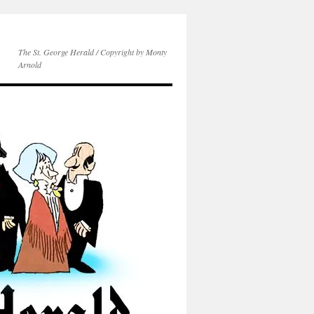
The St. George Herald / Copyright by Monty
Arnold