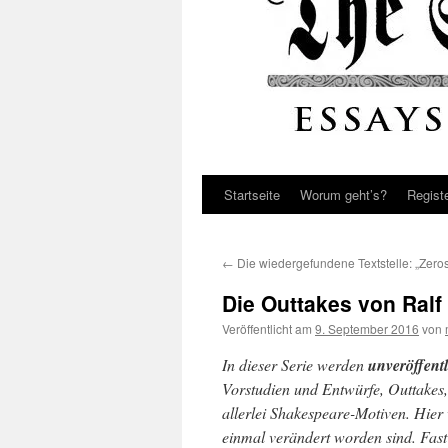
Startseite
Worum geht’s?
Regist
←
Die wiedergefundene Textstelle: „Zero
Die Outtakes von Ralf 
Veröffentlicht am
9. September 2016
von
In dieser Serie werden
unveröffent
Vorstudien und Entwürfe, Outtakes,
allerlei Shakespeare-Motiven. Hier
einmal verändert worden sind. Fast