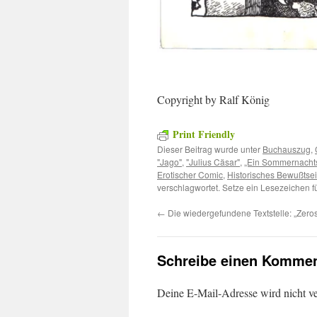
Copyright by Ralf König
Print Friendly
Dieser Beitrag wurde unter
Buchauszug
,
"Jago"
,
"Julius Cäsar"
,
„Ein Sommernacht
Erotischer Comic
,
Historisches Bewußtse
verschlagwortet. Setze ein Lesezeichen 
←
Die wiedergefundene Textstelle: „Zero
Schreibe einen Kommen
Deine E-Mail-Adresse wird nicht ver