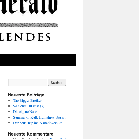
Neueste Beiträge
The Bigger Brother
So siehst Du aus! (7)
Die eigene Nase
Summer of Kult: Humphrey Bogart
Der neue Trip ins Almodoversum
Neueste Kommentare