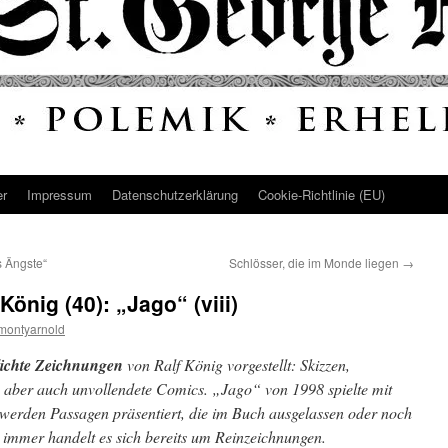
er
Impressum
Datenschutz­erklärung
Cookie-Richtlinie (EU)
s Ängste“
Schlösser, die im Monde liegen
→
König (40): „Jago“ (viii)
montyarnold
lichte Zeichnungen
von Ralf König vorgestellt: Skizzen,
 aber auch unvollendete Comics. „Jago“ von 1998 spielte mit
 werden Passagen präsentiert, die im Buch ausgelassen oder noch
 immer handelt es sich bereits um Reinzeichnungen.