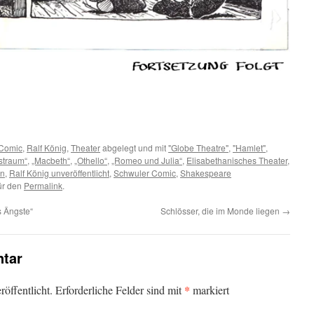
Comic
,
Ralf König
,
Theater
abgelegt und mit
"Globe Theatre"
,
"Hamlet"
,
straum“
,
„Macbeth“
,
„Othello“
,
„Romeo und Julia“
,
Elisabethanisches Theater
,
in
,
Ralf König unveröffentlicht
,
Schwuler Comic
,
Shakespeare
für den
Permalink
.
s Ängste“
Schlösser, die im Monde liegen
→
tar
*
öffentlicht.
Erforderliche Felder sind mit
markiert