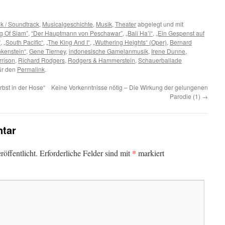
k / Soundtrack
,
Musicalgeschichte
,
Musik
,
Theater
abgelegt und mit
g Of Siam”
,
“Der Hauptmann von Peschawar”
,
„Bali Ha’i“
,
„Ein Gespenst auf
“
,
„South Pacific“
,
„The King And I“
,
„Wuthering Heights“ (Oper)
,
Bernard
kenstein“
,
Gene Tierney
,
indonesische Gamelanmusik
,
Irene Dunne
,
rison
,
Richard Rodgers
,
Rodgers & Hammerstein
,
Schauerballade
für den
Permalink
.
rbst in der Hose“
Keine Vorkenntnisse nötig – Die Wirkung der gelungenen
Parodie (1)
→
tar
*
öffentlicht.
Erforderliche Felder sind mit
markiert