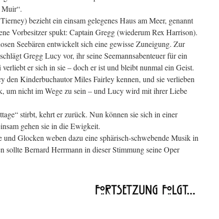
 Muir“.
ierney) bezieht ein einsam gelegenes Haus am Meer, genannt
bene Vorbesitzer spukt: Captain Gregg (wiederum Rex Harrison).
sen Seebären entwickelt sich eine gewisse Zuneigung. Zur
 schlägt Gregg Lucy vor, ihr seine Seemannsabenteuer für ein
erliebt er sich in sie – doch er ist und bleibt nunmal ein Geist.
 den Kinderbuchautor Miles Fairley kennen, und sie verlieben
ck, um nicht im Wege zu sein – und Lucy wird mit ihrer Liebe
ttage“ stirbt, kehrt er zurück. Nun können sie sich in einer
sam gehen sie in die Ewigkeit.
rfe und Glocken weben dazu eine sphärisch-schwebende Musik in
ren sollte Bernard Herrmann in dieser Stimmung seine Oper