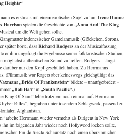
g Heights“
Irene Dunne
ann es erstmals mit einem exotischen Sujet zu tun.
x Harrison
„Anna And The King
spielen die Geschichte von
s Musical um die Welt gehen sollte.
 Klangmuster indonesischer Gamelanmusik (Glöckchen, Sorons,
Richard Rodgers
er später hörte, dass
an der Musicalfassung
kte er ihm ungefragt die Ergebnisse seiner folkloristischen Studien,
n möglichst authentischen Sound zu treffen. Rodgers – längst
e darüber nur den Kopf geschüttelt haben. Zu Herrmanns
us. (Filmmusik war Rogers aber keineswegs gleichgültig: das
 Waxman
„Bride Of Frankenstein“
s
bildete – unaufgefordert –
„Bali Ha‘i“
„South Pacific“
nummer
in
.)
 King Of Siam“ lebte trotzdem noch einmal auf: Herrmann
 Khyber Rifles“, begraben unter tosendem Schlagwerk, passend zu
olonialen Afghanistan.
 arbeite Herrmann wieder vermehrt als Dirigent in New York
as ihn im folgenden Jahr wieder noch Hollywood locken sollte,
englischen Fin-de-Siecle-Schauplatz noch einen übersinnlichen