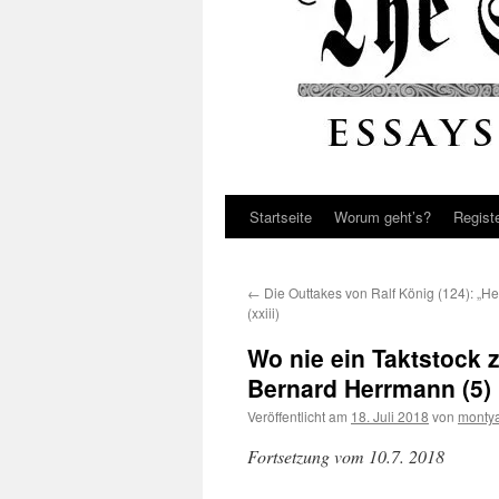
Startseite
Worum geht’s?
Regist
←
Die Outtakes von Ralf König (124): „He
(xxiii)
Wo nie ein Taktstock 
Bernard Herrmann (5)
Veröffentlicht am
18. Juli 2018
von
monty
Fortsetzung vom 10.7. 2018