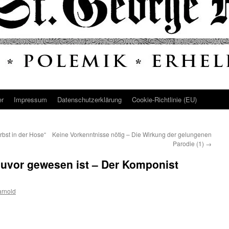
er
Impressum
Datenschutz­erklärung
Cookie-Richtlinie (EU)
rbst in der Hose“
Keine Vorkenntnisse nötig – Die Wirkung der gelungenen
Parodie (1)
→
zuvor gewesen ist – Der Komponist
arnold