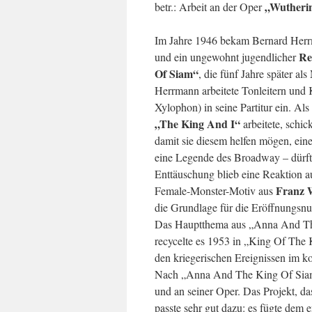
„Wutherin
betr.: Arbeit an der Oper
Im Jahre 1946 bekam Bernard Herrm
Re
und ein ungewohnt jugendlicher
Of Siam“
, die fünf Jahre später al
Herrmann arbeitete Tonleitern und
Xylophon) in seine Partitur ein. Als 
„The King And I“
arbeitete, schic
damit sie diesem helfen mögen, eine
eine Legende des Broadway – dürft
Enttäuschung blieb eine Reaktion a
Franz
Female-Monster-Motiv aus
die Grundlage für die Eröffnungs
Das Hauptthema aus „Anna And The
recycelte es 1953 in „King Of The
den kriegerischen Ereignissen im k
Nach „Anna And The King Of Siam“
und an seiner Oper. Das Projekt, d
passte sehr gut dazu: es fügte dem 