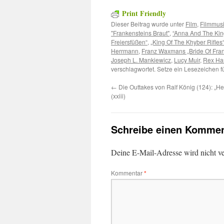
Print Friendly
Dieser Beitrag wurde unter
Film
,
Filmmusi
"Frankensteins Braut"
,
“Anna And The Kin
Freiersfüßen“
,
„King Of The Khyber Rifles
Herrmann
,
Franz Waxmans „Bride Of Fran
Joseph L. Mankiewicz
,
Lucy Muir
,
Rex Har
verschlagwortet. Setze ein Lesezeichen 
←
Die Outtakes von Ralf König (124): „He
(xxiii)
Schreibe einen Kommen
Deine E-Mail-Adresse wird nicht ver
Kommentar
*