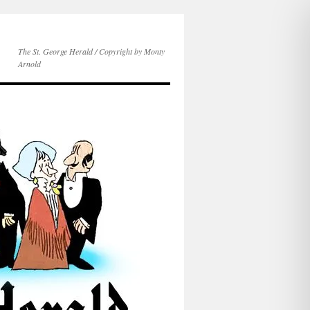
The St. George Herald / Copyright by Monty
Arnold