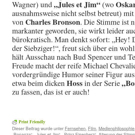
„Jules et Jim“
Oska
Wagner) und
(wo
ausnahmsweise nicht selbst betreut) mit
Charles Bronson
von
. Die Stimme ist n
markanter geworden, sie wirkt leider au
bürokratisch. Man denkt sofort: „Hey! 
der Siebziger!“, freut sich über ein w
hält Ausschau nach Bud Spencer und Ter
Freude macht der reife Michael Chevali
vordergründige Humor seiner Figur aus 
Hoss
„Bo
etwa beim dicken
in der Serie
zu fassen, das ist er auch!
Print Friendly
Dieser Beitrag wurde unter
Fernsehen
,
Film
,
Medienphilosophie
„Bonanza“
,
„Jules et Jim“
,
„Prinz Eisenherz“
,
Alterung der Stim