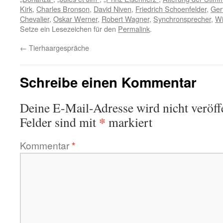
Kirk
,
Charles Bronson
,
David Niven
,
Friedrich Schoenfelder
,
Ger
Chevalier
,
Oskar Werner
,
Robert Wagner
,
Synchronsprecher
,
Wi
Setze ein Lesezeichen für den
Permalink
.
←
Tierhaargespräche
Schreibe einen Kommentar
Deine E-Mail-Adresse wird nicht veröffe
*
Felder sind mit
markiert
Kommentar
*