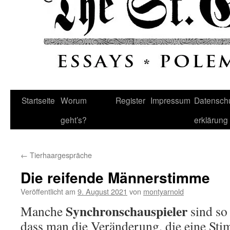
Startseite
Worum
Register
Impressum
Datenschu
geht’s?
erklärung
←
Tierhaargespräche
Die reifende Männerstimme
Veröffentlicht am
9. August 2021
von
montyarnold
Synchronschauspieler
Manche
sind so
dass man die Veränderung, die eine Sti