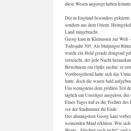
diese Wesen angeregt haben könnte
Der in England besonders gefeierte
sondern aus dem Orient. Heimgekeh
Land mitgebracht.
Georg kam in Kleinasien zur Welt –
Todesjahr 305. Als blutjunger Ritter
wurde ein Held gerade dringend geb
verseucht, der jede Nacht herauska
Bewohnern ein Opfer suchte: er erst
Vorübergehend hatte sich das Untie
hatte, doch die waren bald aufgebra
Um wenigstens dem größten Teil de
täglich ein Unseliger ausgelost, d
Eines Tages traf es die Tochter des
vor der Stadtmauer ihr Ende.
Der ahnungslose Georg kam vorbeige
weinenden Maid erklären. Wie sich d
Worte: „Fürchtet euch nicht!“ und g