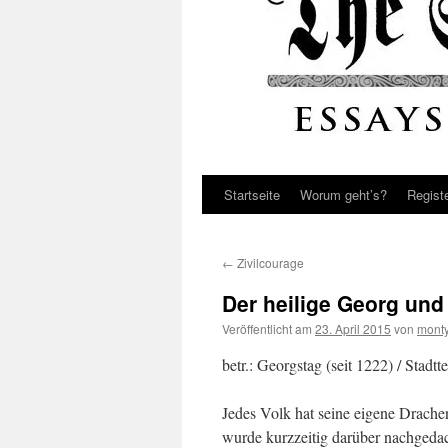
Startseite
Worum geht’s?
Regist
←
Zivilcourage
Der heilige Georg und
Veröffentlicht am
23. April 2015
von
monty
betr.: Georgstag (seit 1222) / Stadt
Jedes Volk hat seine eigene Drache
wurde kurzzeitig darüber nachgeda