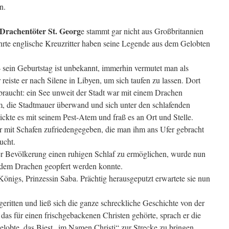
n.
Drachentöter St. Georg
e stammt gar nicht aus Großbritannien
rte englische Kreuzritter haben seine Legende aus dem Gelobten
 sein Geburtstag ist unbekannt, immerhin vermutet man als
 reiste er nach Silene in Libyen, um sich taufen zu lassen. Dort
raucht: ein See unweit der Stadt war mit einem Drachen
m, die Stadtmauer überwand und sich unter den schlafenden
ickte es mit seinem Pest-Atem und fraß es an Ort und Stelle.
r mit Schafen zufriedengegeben, die man ihm ans Ufer gebracht
ucht.
r Bevölkerung einen ruhigen Schlaf zu ermöglichen, wurde nun
er dem Drachen geopfert werden konnte.
 Königs, Prinzessin Saba. Prächtig herausgeputzt erwartete sie nun
ritten und ließ sich die ganze schreckliche Geschichte von der
as für einen frischgebackenen Christen gehörte, sprach er die
elobte, das Biest „im Namen Christi“ zur Strecke zu bringen.