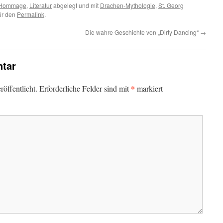
Hommage
,
Literatur
abgelegt und mit
Drachen-Mythologie
,
St. Georg
für den
Permalink
.
Die wahre Geschichte von „Dirty Dancing“
→
tar
*
öffentlicht.
Erforderliche Felder sind mit
markiert