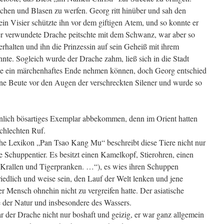
chen und Blasen zu werfen. Georg ritt hinüber und sah den
in Visier schützte ihn vor dem giftigen Atem, und so konnte er
er verwundete Drache peitschte mit dem Schwanz, war aber so
halten und ihn die Prinzessin auf sein Geheiß mit ihrem
onnte. Sogleich wurde der Drache zahm, ließ sich in die Stadt
te ein märchenhaftes Ende nehmen können, doch Georg entschied
seine Beute vor den Augen der verschreckten Silener und wurde so
nlich bösartiges Exemplar abbekommen, denn im Orient hatten
chlechten Ruf.
he Lexikon „Pan Tsao Kang Mu“ beschreibt diese Tiere nicht nur
 Schuppentier. Es besitzt einen Kamelkopf, Stierohren, einen
 Krallen und Tigerpranken. …“), es wies ihren Schuppen
friedlich und weise sein, den Lauf der Welt lenken und jene
 Mensch ohnehin nicht zu vergreifen hatte. Der asiatische
e der Natur und insbesondere des Wassers.
 der Drache nicht nur boshaft und geizig, er war ganz allgemein