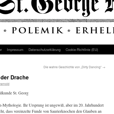
er
Impressum
Datenschutz­erklärung
Cookie-Richtlinie (EU)
Die wahre Geschichte von „Dirty Dancing“
→
 der Drache
arnold
teilkunde St. Georg
n-Mythologie. Ihr Ursprung ist ungewiß, aber im 20. Jahrhundert
cht, dass vereinzelte Funde von Saurierknochen den Glauben an