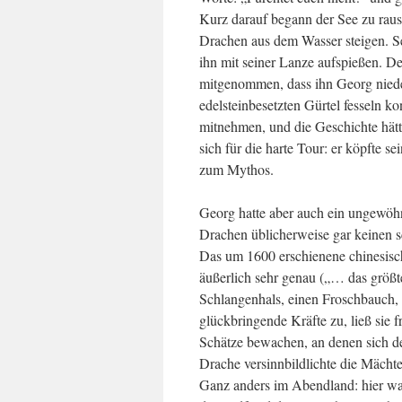
Kurz darauf begann der See zu raus
Drachen aus dem Wasser steigen. Se
ihn mit seiner Lanze aufspießen. D
mitgenommen, dass ihn Georg nieder
edelsteinbesetzten Gürtel fesseln k
mitnehmen, und die Geschichte hät
sich für die harte Tour: er köpfte 
zum Mythos.
Georg hatte aber auch ein ungewöh
Drachen üblicherweise gar keinen s
Das um 1600 erschienene chinesisc
äußerlich sehr genau („… das größte
Schlangenhals, einen Froschbauch,
glückbringende Kräfte zu, ließ sie 
Schätze bewachen, an denen sich der
Drache versinnbildlichte die Mächt
Ganz anders im Abendland: hier war