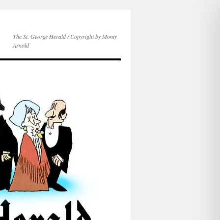
The St. George Herald / Copyright by Monty
Arnold