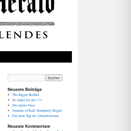
Neueste Beiträge
The Bigger Brother
So siehst Du aus! (7)
Die eigene Nase
Summer of Kult: Humphrey Bogart
Der neue Trip ins Almodoversum
Neueste Kommentare