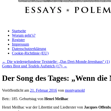
Startseite
Worum geht’s?
Register
Impressum
Datenschutz­erklärung
Cookie-Richtlinie (EU)
←
Die wiedergefundene Textstelle: „Das Drei-Monde-Irrenhaus“ (1)
Gottes Brot und Teufels Aufstrich (17)
→
Der Song des Tages: „Wenn die 
Veröffentlicht am
21. Februar 2016
von
montyarnold
Betr.: 185. Geburtstag von
Henri Meilhac
Henri Meilhac war der Librettist und Liedtexter von
Jacques Offenb