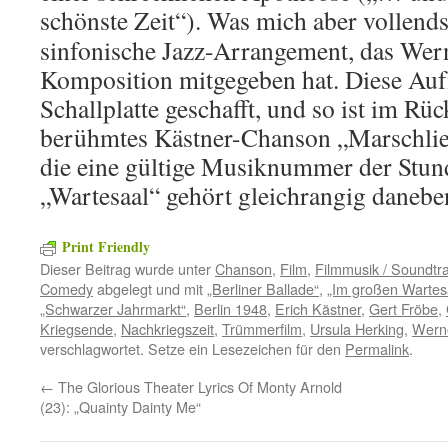
schönste Zeit“). Was mich aber vollend
sinfonische Jazz-Arrangement, das Wern
Komposition mitgegeben hat. Diese Auf
Schallplatte geschafft, und so ist im Rü
berühmtes Kästner-Chanson „Marschli
die eine gültige Musiknummer der Stund
„Wartesaal“ gehört gleichrangig danebe
Print Friendly
Dieser Beitrag wurde unter
Chanson
,
Film
,
Filmmusik / Soundtr
Comedy
abgelegt und mit
„Berliner Ballade“
,
„Im großen Wartes
„Schwarzer Jahrmarkt“
,
Berlin 1948
,
Erich Kästner
,
Gert Fröbe
,
Kriegsende
,
Nachkriegszeit
,
Trümmerfilm
,
Ursula Herking
,
Werne
verschlagwortet. Setze ein Lesezeichen für den
Permalink
.
←
The Glorious Theater Lyrics Of Monty Arnold
(23): „Quainty Dainty Me“