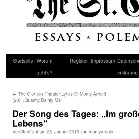
Startseite
Worum
Register
Impressum
Datenschu
geht’s?
erklärung
←
The Glorious Theater Lyrics Of Monty Arnold
(23): „Quainty Dainty Me“
Der Song des Tages: „Im groß
Lebens“
Veröffentlicht am
28. Januar 2018
von
montyarnold