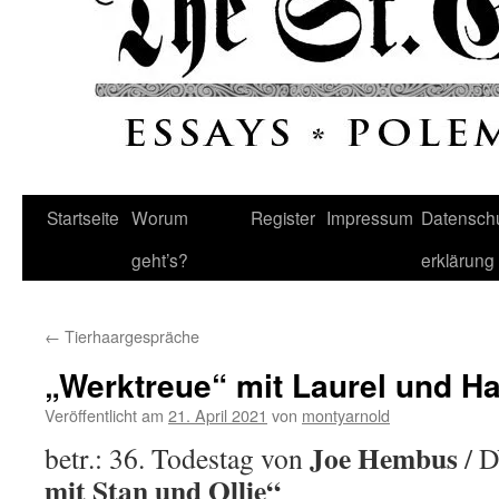
Startseite
Worum
Register
Impressum
Datenschu
geht’s?
erklärung
←
Tierhaargespräche
„Werktreue“ mit Laurel und H
Veröffentlicht am
21. April 2021
von
montyarnold
Joe Hembus
betr.: 36. Todestag von
/ 
mit Stan und Ollie“