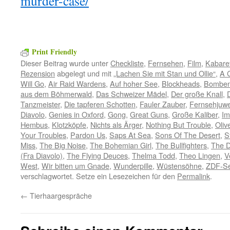
murder-case/
Print Friendly
Dieser Beitrag wurde unter
Checkliste
,
Fernsehen
,
Film
,
Kabare
Rezension
abgelegt und mit
„Lachen Sie mit Stan und Ollie“
,
A 
Will Go
,
Air Raid Wardens
,
Auf hoher See
,
Blockheads
,
Bomben
aus dem Böhmerwald
,
Das Schweizer Mädel
,
Der große Knall
,
Tanzmeister
,
Die tapferen Schotten
,
Fauler Zauber
,
Fernsehjuw
Diavolo
,
Genies in Oxford
,
Gong
,
Great Guns
,
Große Kaliber
,
Im
Hembus
,
Klotzköpfe
,
Nichts als Ärger
,
Nothing But Trouble
,
Oliv
Your Troubles
,
Pardon Us
,
Saps At Sea
,
Sons Of The Desert
,
S
Miss
,
The Big Noise
,
The Bohemian Girl
,
The Bullfighters
,
The D
(Fra Diavolo)
,
The Flying Deuces
,
Thelma Todd
,
Theo Lingen
,
V
West
,
Wir bitten um Gnade
,
Wunderpille
,
Wüstensöhne
,
ZDF-Se
verschlagwortet. Setze ein Lesezeichen für den
Permalink
.
←
Tierhaargespräche