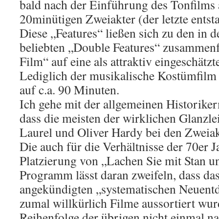
bald nach der Einführung des Tonfilms 
20minütigen Zweiakter (der letzte entst
Diese „Features“ ließen sich zu den in
beliebten „Double Features“ zusammenf
Film“ auf eine als attraktiv eingeschätzt
Lediglich der musikalische Kostümfil
auf c.a. 90 Minuten.
Ich gehe mit der allgemeinen Historik
dass die meisten der wirklichen Glanzle
Laurel und Oliver Hardy bei den Zweiak
Die auch für die Verhältnisse der 70er J
Platzierung von „Lachen Sie mit Stan u
Programm lässt daran zweifeln, dass da
angekündigten „systematischen Neuentd
zumal willkürlich Filme aussortiert wu
Reihenfolge der übrigen nicht einmal n