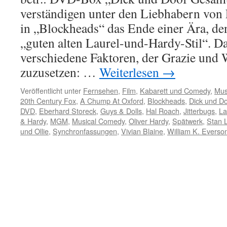
verständigen unter den Liebhabern von
in „Blockheads“ das Ende einer Ära, den
„guten alten Laurel-und-Hardy-Stil“. 
verschiedene Faktoren, der Grazie und 
zuzusetzen: …
Weiterlesen
→
Veröffentlicht unter
Fernsehen
,
Film
,
Kabarett und Comedy
,
Mus
20th Century Fox
,
A Chump At Oxford
,
Blockheads
,
Dick und D
DVD
,
Eberhard Storeck
,
Guys & Dolls
,
Hal Roach
,
Jitterbugs
,
La
& Hardy
,
MGM
,
Musical Comedy
,
Oliver Hardy
,
Spätwerk
,
Stan 
und Ollie
,
Synchronfassungen
,
Vivian Blaine
,
William K. Everso