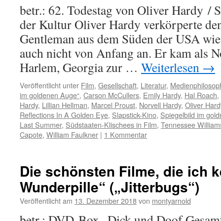
betr.: 62. Todestag von Oliver Hardy / 
der Kultur Oliver Hardy verkörperte d
Gentleman aus dem Süden der USA wie
auch nicht von Anfang an. Er kam als 
Harlem, Georgia zur …
Weiterlesen
→
Veröffentlicht unter
Film
,
Gesellschaft
,
Literatur
,
Medienphilosop
im goldenen Auge“
,
Carson McCullers
,
Emily Hardy
,
Hal Roach
,
Hardy
,
Lillian Hellman
,
Marcel Proust
,
Norvell Hardy
,
Oliver Hard
Reflections In A Golden Eye
,
Slapstick-Kino
,
Spiegelbild im gol
Last Summer
,
Südstaaten-Klischees in Film
,
Tennessee William
Capote
,
William Faulkner
|
1 Kommentar
Die schönsten Filme, die ich k
Wunderpille“ („Jitterbugs“)
Veröffentlicht am
13. Dezember 2018
von
montyarnold
betr.: DVD-Box „Dick und Doof Gesamt