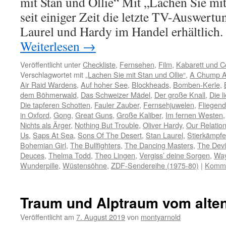
mit Stan und Ollie“ Mit „Lachen Sie mit 
seit einiger Zeit die letzte TV-Auswertu
Laurel und Hardy im Handel erhältlich
Weiterlesen
→
Veröffentlicht unter
Checkliste
,
Fernsehen
,
Film
,
Kabarett und 
Verschlagwortet mit
„Lachen Sie mit Stan und Ollie“
,
A Chump A
Air Raid Wardens
,
Auf hoher See
,
Blockheads
,
Bomben-Kerle
,
dem Böhmerwald
,
Das Schweizer Mädel
,
Der große Knall
,
Die 
Die tapferen Schotten
,
Fauler Zauber
,
Fernsehjuwelen
,
Fliegend
in Oxford
,
Gong
,
Great Guns
,
Große Kaliber
,
Im fernen Westen
Nichts als Ärger
,
Nothing But Trouble
,
Oliver Hardy
,
Our Relatio
Us
,
Saps At Sea
,
Sons Of The Desert
,
Stan Laurel
,
Stierkämpfe
Bohemian Girl
,
The Bullfighters
,
The Dancing Masters
,
The Devil
Deuces
,
Thelma Todd
,
Theo Lingen
,
Vergiss’ deine Sorgen
,
Way
Wunderpille
,
Wüstensöhne
,
ZDF-Sendereihe (1975-80)
|
Komme
Traum und Alptraum vom alte
Veröffentlicht am
7. August 2019
von
montyarnold