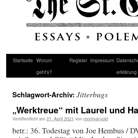
Startseite
Worum
Register
Impressum
Datenschu
geht’s?
erklärung
Jitterbugs
Schlagwort-Archiv:
„Werktreue“ mit Laurel und H
Veröffentlicht am
21. April 2021
von
montyarnold
betr.: 36. Todestag von Joe Hembus / 