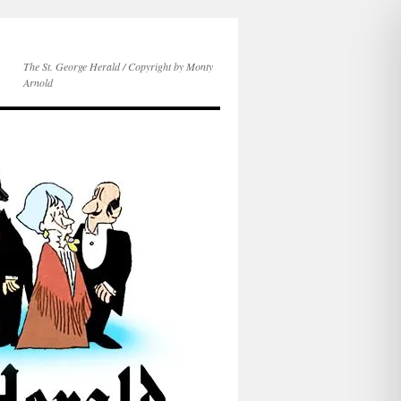
The St. George Herald / Copyright by Monty
Arnold