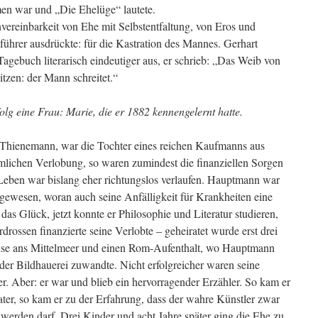
en war und „Die Ehelüge“ lautete.
vereinbarkeit von Ehe mit Selbstentfaltung, von Eros und
tführer ausdrückte: für die Kastration des Mannes. Gerhart
agebuch literarisch eindeutiger aus, er schrieb: „Das Weib von
sitzen: der Mann schreitet.“
lg eine Frau: Marie, die er 1882 kennengelernt hatte.
Thienemann, war die Tochter eines reichen Kaufmanns aus
mlichen Verlobung, so waren zumindest die finanziellen Sorgen
Leben war bislang eher richtungslos verlaufen. Hauptmann war
r gewesen, woran auch seine Anfälligkeit für Krankheiten eine
as Glück, jetzt konnte er Philosophie und Literatur studieren,
drossen finanzierte seine Verlobte – geheiratet wurde erst drei
reise ans Mittelmeer und einen Rom-Aufenthalt, wo Hauptmann
– der Bildhauerei zuwandte. Nicht erfolgreicher waren seine
r. Aber: er war und blieb ein hervorragender Erzähler. So kam er
er, so kam er zu der Erfahrung, dass der wahre Künstler zwar
 werden darf. Drei Kinder und acht Jahre später ging die Ehe zu