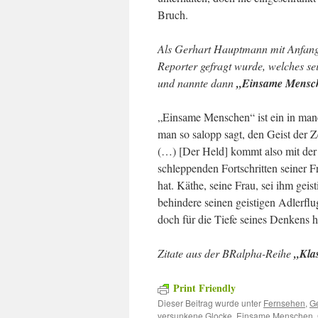
Bruch.
Als Gerhart Hauptmann mit Anfang 3
Reporter gefragt wurde, welches sei
und nannte dann
„Einsame Mensc
„Einsame Menschen“ ist ein in man
man so salopp sagt, den Geist der Z
(…) [Der Held] kommt also mit der 
schleppenden Fortschritten seiner F
hat. Käthe, seine Frau, sei ihm geis
behindere seinen geistigen Adlerflu
doch für die Tiefe seines Denkens 
Zitate aus der BRalpha-Reihe
„Klas
Print Friendly
Dieser Beitrag wurde unter
Fernsehen
,
Ge
versunkene Glocke
,
Einsame Menschen
,