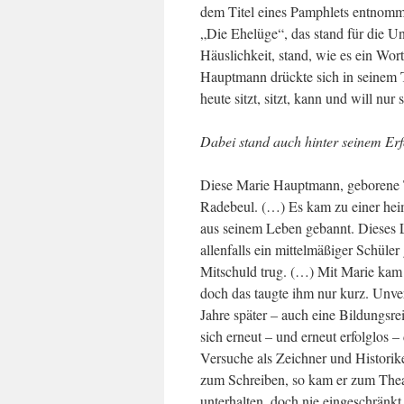
dem Titel eines Pamphlets entnomm
„Die Ehelüge“, das stand für die Un
Häuslichkeit, stand, wie es ein Wor
Hauptmann drückte sich in seinem T
heute sitzt, sitzt, kann und will nur 
Dabei stand auch hinter seinem Erfo
Diese Marie Hauptmann, geborene 
Radebeul. (…) Es kam zu einer hei
aus seinem Leben gebannt. Dieses 
allenfalls ein mittelmäßiger Schüle
Mitschuld trug. (…) Mit Marie kam d
doch das taugte ihm nur kurz. Unver
Jahre später – auch eine Bildungs
sich erneut – und erneut erfolglos 
Versuche als Zeichner und Historike
zum Schreiben, so kam er zum Theat
unterhalten, doch nie eingeschränkt