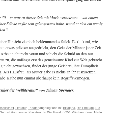
0 – er war zu dieser Zeit mit Marie verheiratet – von einem
ner Stücke er für sein gelungenstes halte, wand er sich ein wenig
hen“
.
cher Hinsicht ziemlich beklemmendes Stück. Es (…) traf, wie
eit, etwas präziser ausgedrückt, den Geist der Männer jener Zeit.
Arbeit nicht recht voran und schiebt die Schuld an den nur
rau zu, die unlängst erst das gemeinsame Kind zur Welt gebracht
tig nicht gewachsen, findet der junge Gelehrte, ihre Dumpfheit
g. Als Hausfrau, als Mutter gäbe es nichts an ihr auszusetzen,
habe Käthe nun einmal überhaupt kein Begriffsvermögen.
siker der Weltliteratur“
von
Tilman Spengler
.
sellschaft
,
Literatur
,
Theater
abgelegt und mit
BRalpha
,
Die Ehelüge
,
Die
Gerhart Hauptmann
,
Klassiker der Weltliteratur (TV)
,
Märchendrama
,
Marie