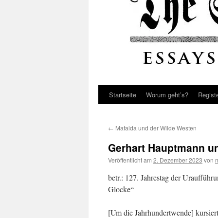
Startseite
Worum geht’s?
Regist
←
Mafalda und der Wilde Westen
Gerhart Hauptmann un
Veröffentlicht am
2. Dezember 2023
von
betr.: 127. Jahrestag der Uraufführ
Glocke“
[Um die Jahrhundertwende] kursierte