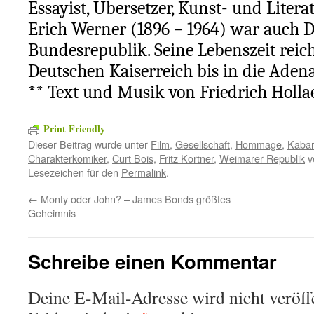
Essayist, Übersetzer, Kunst- und Liter
Erich Werner (1896 – 1964) war auch D
Bundesrepublik. Seine Lebenszeit reic
Deutschen Kaiserreich bis in die Aden
** Text und Musik von Friedrich Holl
Print Friendly
Dieser Beitrag wurde unter
Film
,
Gesellschaft
,
Hommage
,
Kabar
Charakterkomiker
,
Curt Bois
,
Fritz Kortner
,
Weimarer Republik
v
Lesezeichen für den
Permalink
.
←
Monty oder John? – James Bonds größtes
Geheimnis
Schreibe einen Kommentar
Deine E-Mail-Adresse wird nicht veröffe