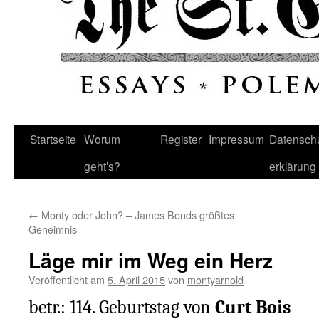
Startseite
Worum
Register
Impressum
Datenschu
geht’s?
erklärung
←
Monty oder John? – James Bonds größtes
Geheimnis
Läge mir im Weg ein Herz
Veröffentlicht am
5. April 2015
von
montyarnold
betr.: 114. Geburtstag von
Curt Bois