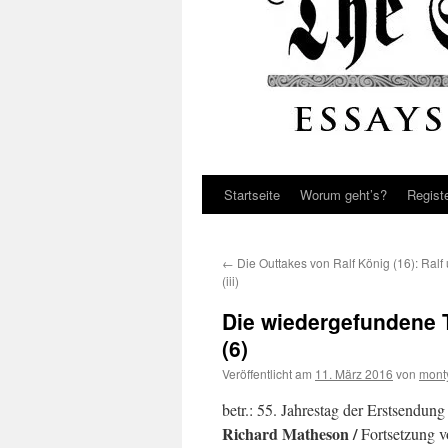
Startseite
Worum geht’s?
Regist
←
Die Outtakes von Ralf König (16): Ralf
(iii)
Die wiedergefundene T
(6)
Veröffentlicht am
11. März 2016
von
mont
betr.: 55. Jahrestag der Erstsendun
Richard Matheson /
Fortsetzung 