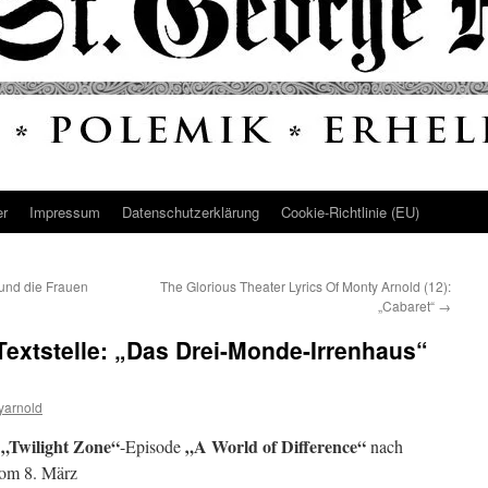
er
Impressum
Datenschutz­erklärung
Cookie-Richtlinie (EU)
 und die Frauen
The Glorious Theater Lyrics Of Monty Arnold (12):
„Cabaret“
→
extstelle: „Das Drei-Monde-Irrenhaus“
yarnold
„Twilight Zone“
„A World of Difference“
g
-Episode
nach
vom 8. März