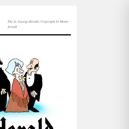
The St. George Herald / Copyright by Monty
Arnold