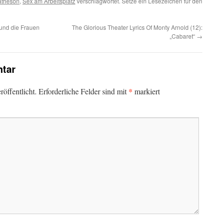
atheson
,
Sex am Arbeitsplatz
verschlagwortet. Setze ein Lesezeichen für den
 und die Frauen
The Glorious Theater Lyrics Of Monty Arnold (12):
„Cabaret“
→
tar
*
öffentlicht.
Erforderliche Felder sind mit
markiert