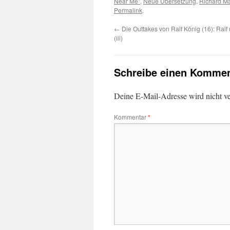
Near Me"
,
Neue Übersetzung
,
Richard M
Permalink
.
←
Die Outtakes von Ralf König (16): Ralf
(iii)
Schreibe einen Kommen
Deine E-Mail-Adresse wird nicht ver
Kommentar
*