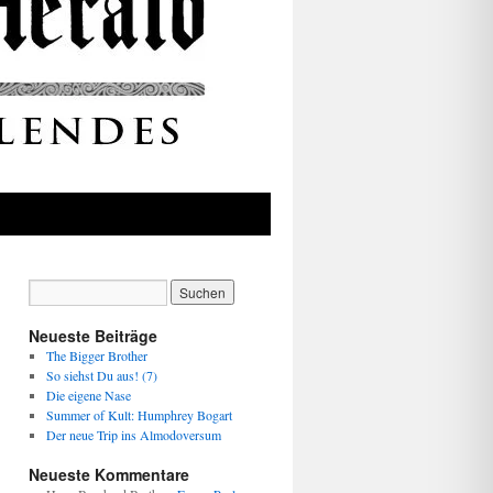
Neueste Beiträge
The Bigger Brother
So siehst Du aus! (7)
Die eigene Nase
Summer of Kult: Humphrey Bogart
Der neue Trip ins Almodoversum
Neueste Kommentare