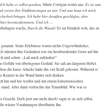
.
Ich habe es selbst gesehen,
führte Corrigan weiter aus.
Es ist zum
d zerren ihre Einflüsterungen an mir. Und nun kann ich mich
Sicherheit bringen. Ich habe hier draußen geschlafen, aber
ch hier hereinzukommen. Und ich …
 Unbehagen wuchs.
Durch die Wände!
Es tat förmlich weh, das zu
“ genannt. Seine Erlebnisse waren nichts Ungewöhnliches.
ich stürzten ihre Gedanken wie ein herabstoßender Geier auf ihn
ch und schrie: „Laß mich zufrieden!“
 das Gefühl von überlegener Geduld. Sie saß am längeren Hebel.
chon die kurze Attacke hatte ihn viel Kraft gekostet. Während er
ie Kratzer in der Wand hinter sich denken.
ett hin und her werfen und mit einem Entsetzensschrei
hm stand. Aber dann verlöschte das Traumbild. Wie war es
s Gesicht. Dreh jetzt nur nicht durch! sagte er zu sich selbst,
lle wüster Vorahnungen überflutete ihn.