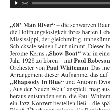
Audio-
00:00
Player
„Ol’ Man River“
– die schwarzen Baum
die Hoffnungslosigkeit ihres harten Le
Mississippi, der gleichmütig, unbekü
Schicksale seinen Lauf nimmt. Dieser 
„Show Boat“
Jerome Kerns
war in ein
Paul Robeson
Jahr 1928 zu hören – mit
Paul Whiteman
Orchester von
. Das m
Arrangement dieser Aufnahme, das auf
„Rhapsody In Blue“
und Antonin Dvor
„Aus der Neuen Welt“ anspielt, mag aus
heraus entstanden sein, die Paul White
ein Jazz-Konzert bestellen ließ – die s