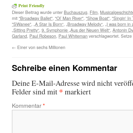
Print Friendly
Dieser Beitrag wurde unter
Buchauszug
,
Film
,
Musicalgeschicht
mit
"Broadway Ballet"
,
"Ol’ Man River"
,
"Show Boat"
,
"Singin' In
"SWanee"
,
„A Star Is Born“
,
„Broadway Melody“
,
„I was born in 
„Sitting Pretty“
,
9. Symphonie „Aus der Neuen Welt“
,
Antonin D
Garland
,
Paul Robeson
,
Paul Whiteman
verschlagwortet. Setze
←
Einer von sechs Millionen
Schreibe einen Kommentar
Deine E-Mail-Adresse wird nicht veröffe
*
Felder sind mit
markiert
Kommentar
*