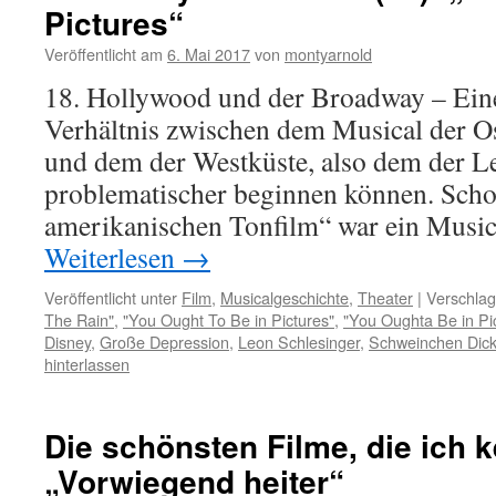
Pictures“
Veröffentlicht am
6. Mai 2017
von
montyarnold
18. Hollywood und der Broadway – Eine
Verhältnis zwischen dem Musical der O
und dem der Westküste, also dem der Le
problematischer beginnen können. Schon
amerikanischen Tonfilm“ war ein Musi
Weiterlesen
→
Veröffentlicht unter
Film
,
Musicalgeschichte
,
Theater
|
Verschlag
The Rain"
,
"You Ought To Be in Pictures"
,
"You Oughta Be in Pi
Disney
,
Große Depression
,
Leon Schlesinger
,
Schweinchen Dic
hinterlassen
Die schönsten Filme, die ich k
„Vorwiegend heiter“