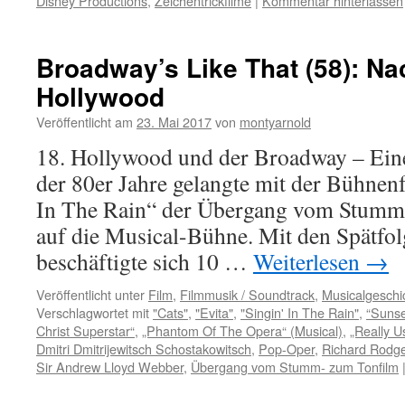
Disney Productions
,
Zeichentrickfilme
|
Kommentar hinterlassen
Broadway’s Like That (58): Na
Hollywood
Veröffentlicht am
23. Mai 2017
von
montyarnold
18. Hollywood und der Broadway – Eine
der 80er Jahre gelangte mit der Bühnen
In The Rain“ der Übergang vom Stumm
auf die Musical-Bühne. Mit den Spätfol
beschäftigte sich 10 …
Weiterlesen
→
Veröffentlicht unter
Film
,
Filmmusik / Soundtrack
,
Musicalgeschi
Verschlagwortet mit
"Cats"
,
"Evita"
,
"Singin' In The Rain"
,
“Sunse
Christ Superstar“
,
„Phantom Of The Opera“ (Musical)
,
„Really U
Dmitri Dmitrijewitsch Schostakowitsch
,
Pop-Oper
,
Richard Rodg
Sir Andrew Lloyd Webber
,
Übergang vom Stumm- zum Tonfilm