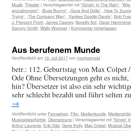
Musik
,
Theater
|
Verschlagwortet mit
"Singin' In The Rain"
,
"Wie
anzustrengen"
,
„Bugs Bunny“
,
„Guys And Dolls“
,
„How To Succee
Trying“
,
„The Company Way“
,
„Yankee Doodle Dandy“
,
Bob Fos
J. Pierpont Finch
,
James Cagney
,
Novelty Act
,
Oscar Hammerste
Sammy Smith
,
Wally Womper
|
Kommentar hinterlassen
Aus berufenem Munde
Veröffentlicht am
19. Juli 2017
von
montyarnold
betr.: 112. Geburtstag von Max Colpet /
Ode Ohne Übersetzungen geht es nicht,
hin? Übersetzer ist also ein sehr wichtige
sehr schlecht bezahlt und führt selten
→
Veröffentlicht unter
Fernsehen
,
Film
,
Medienkunde
,
Medienphilo
Musicalgeschichte
,
Übersetzung
|
Verschlagwortet mit
"Singin' 
Arthur Laurents
,
Erik Ode
,
Gene Kelly
,
Max Colpet
,
Musical-Übe