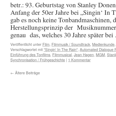
betr.: 93. Geburtstag von Stanley Done
Anfang der 50er Jahre bei „Singin‘ In T
gab es noch keine Tonbandmaschinen, 
Herstellungsprinzip der Musiknummern
genau das, welches 30 Jahre später be
Veröffentlicht unter
Film
,
Filmmusik / Soundtrack
,
Medienkunde
Verschlagwortet mit
"Singin' In The Rain"
,
Automated Dialogue 
Einführung des Tonfilms
,
Filmmusical
,
Jean Hagen
,
MGM
,
Stan
Synchronisation / Frühgeschichte
|
1 Kommentar
←
Ältere Beiträge