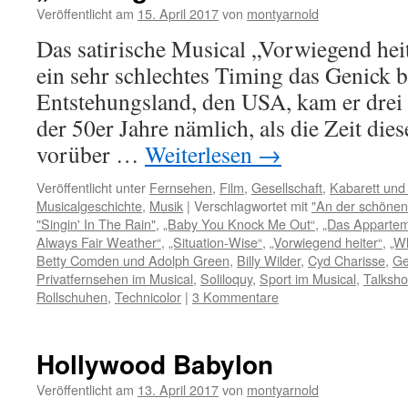
Veröffentlicht am
15. April 2017
von
montyarnold
Das satirische Musical „Vorwiegend heit
ein sehr schlechtes Timing das Genick b
Entstehungsland, den USA, kam er drei 
der 50er Jahre nämlich, als die Zeit die
vorüber …
Weiterlesen
→
Veröffentlicht unter
Fernsehen
,
Film
,
Gesellschaft
,
Kabarett un
Musicalgeschichte
,
Musik
|
Verschlagwortet mit
"An der schönen
"Singin' In The Rain"
,
„Baby You Knock Me Out“
,
„Das Appartem
Always Fair Weather“
,
„Situation-Wise“
,
„Vorwiegend heiter“
,
„W
Betty Comden und Adolph Green
,
Billy Wilder
,
Cyd Charisse
,
Ge
Privatfernsehen im Musical
,
Soliloquy
,
Sport im Musical
,
Talksho
Rollschuhen
,
Technicolor
|
3 Kommentare
Hollywood Babylon
Veröffentlicht am
13. April 2017
von
montyarnold