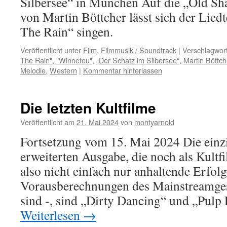
Silbersee“ in München Auf die „Old Sh
von Martin Böttcher lässt sich der Liedt
The Rain“ singen.
Veröffentlicht unter
Film
,
Filmmusik / Soundtrack
|
Verschlagwort
The Rain"
,
"Winnetou"
,
„Der Schatz im Silbersee“
,
Martin Böttch
Melodie
,
Western
|
Kommentar hinterlassen
Die letzten Kultfilme
Veröffentlicht am
21. Mai 2024
von
montyarnold
Fortsetzung vom 15. Mai 2024 Die einz
erweiterten Ausgabe, die noch als Kultf
also nicht einfach nur anhaltende Erfol
Vorausberechnungen des Mainstreamge
sind -, sind „Dirty Dancing“ und „Pulp 
Weiterlesen
→