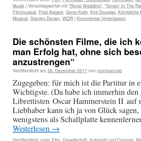
Musik
|
Verschlagwortet mit
"Royal Wedding"
,
"Singin' In The Ra
Filmmusical
,
Fred Astaire
,
Gene Kelly
,
Kirk Douglas
,
Königliche 
Musical
,
Stanley Donen
,
WDR
|
Kommentar hinterlassen
Die schönsten Filme, die ich k
man Erfolg hat, ohne sich be
anzustrengen“
Veröffentlicht am
26. Dezember 2017
von
montyarnold
Zugegeben: für mich ist die Partitur in
Wichtigste. (Da habe ich immerhin den
Librettisten Oscar Hammerstein II auf m
Liebhaber kann ich ja von Glück sagen,
wenigstens als Schallplatte kennenlern
Weiterlesen
→
Veröffentlicht unter
Film
,
Gesellschaft
,
Kabarett und Comedy
,
Me