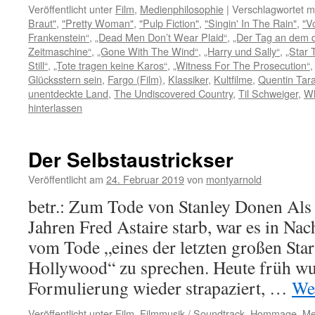
Veröffentlicht unter
Film
,
Medienphilosophie
|
Verschlagwortet m
Braut"
,
"Pretty Woman"
,
"Pulp Fiction"
,
"Singin' In The Rain"
,
"V
Frankenstein“
,
„Dead Men Don’t Wear Plaid“
,
„Der Tag an dem di
Zeitmaschine“
,
„Gone With The Wind“
,
„Harry und Sally“
,
„Star 
Still“
,
„Tote tragen keine Karos“
,
„Witness For The Prosecution“
Glücksstern sein
,
Fargo (Film)
,
Klassiker
,
Kultfilme
,
Quentin Tara
unentdeckte Land
,
The Undiscovered Country
,
Til Schweiger
,
Wh
hinterlassen
Der Selbstaustrickser
Veröffentlicht am
24. Februar 2019
von
montyarnold
betr.: Zum Tode von Stanley Donen Als 
Jahren Fred Astaire starb, war es in Nac
vom Tode „eines der letzten großen Star
Hollywood“ zu sprechen. Heute früh wu
Formulierung wieder strapaziert, …
We
Veröffentlicht unter
Film
,
Filmmusik / Soundtrack
,
Hommage
,
Me