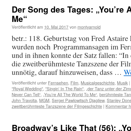
Der Song des Tages: „You’re A
Me“
Veröffentlicht am
10. Mai 2017
von
montyarnold
betr.: 118. Geburtstag von Fred Astaire 
wurden noch Programmansagen im Fern
und in ihnen konnte der Satz fallen: “I
die zweitberühmteste Tanzszene der Fil
unnötig, darauf hinzuweisen, dass …
We
Veröffentlicht unter
Fernsehen
,
Film
,
Musicalgeschichte
,
Musik
|
"Royal Wedding"
,
"Singin' In The Rain"
,
„der Tanz unter der Zi
Never Can Tell“
,
„You’re All The World To Me“
,
berühmteste Ta
John Travolta
,
MGM
,
Sergei Pawlowitsch Djagilew
,
Stanley Don
zweitberühmteste Tanzszene der Filmgeschichte
|
Kommentar hi
Broadway’s Like That (56): „Y