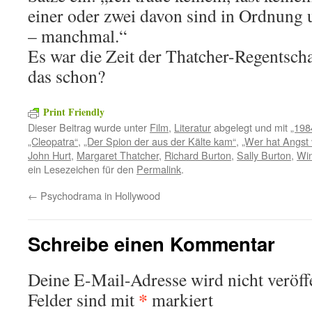
einer oder zwei davon sind in Ordnung 
– manchmal.“
Es war die Zeit der Thatcher-Regentscha
das schon?
Print Friendly
Dieser Beitrag wurde unter
Film
,
Literatur
abgelegt und mit
„198
„Cleopatra“
,
„Der Spion der aus der Kälte kam“
,
„Wer hat Angst 
John Hurt
,
Margaret Thatcher
,
Richard Burton
,
Sally Burton
,
Win
ein Lesezeichen für den
Permalink
.
←
Psychodrama in Hollywood
Schreibe einen Kommentar
Deine E-Mail-Adresse wird nicht veröffe
*
Felder sind mit
markiert