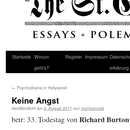
Startseite
Worum
Register
Impressum
Datenschu
geht’s?
erklärung
←
Psychodrama in Hollywood
Keine Angst
Veröffentlicht am
6. August 2017
von
montyarnold
Richard Burton
betr: 33. Todestag von