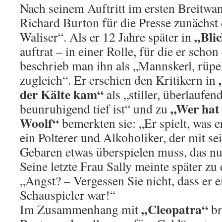
Nach seinem Auftritt im ersten Breitwa
Richard Burton für die Presse zunächst 
„Bli
Waliser“. Als er 12 Jahre später in
auftrat – in einer Rolle, für die er schon 
beschrieb man ihn als „Mannskerl, rüpe
zugleich“. Er erschien den Kritikern in
der Kälte kam“
als „stiller, überlaufe
„Wer hat 
beunruhigend tief ist“ und zu
Woolf“
bemerkten sie: „Er spielt, was e
ein Polterer und Alkoholiker, der mit se
Gebaren etwas überspielen muss, das nu
Seine letzte Frau Sally meinte später zu 
„Angst? – Vergessen Sie nicht, dass er e
Schauspieler war!“
„Cleopatra“
Im Zusammenhang mit
br