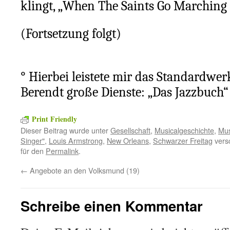
klingt, „When The Saints Go Marching 
(Fortsetzung folgt)
° Hierbei leistete mir das Standardwe
Berendt große Dienste: „Das Jazzbuch“
Print Friendly
Dieser Beitrag wurde unter
Gesellschaft
,
Musicalgeschichte
,
Mus
Singer"
,
Louis Armstrong
,
New Orleans
,
Schwarzer Freitag
versc
für den
Permalink
.
←
Angebote an den Volksmund (19)
Schreibe einen Kommentar