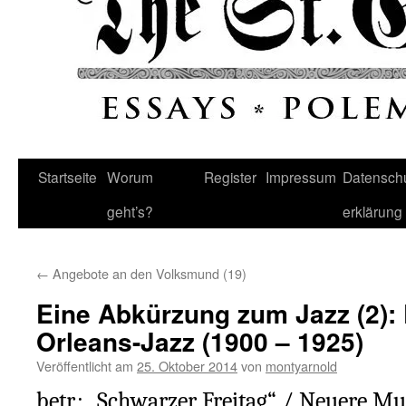
Startseite
Worum
Register
Impressum
Datenschu
geht’s?
erklärung
←
Angebote an den Volksmund (19)
Eine Abkürzung zum Jazz (2):
Orleans-Jazz (1900 – 1925)
Veröffentlicht am
25. Oktober 2014
von
montyarnold
betr.: „Schwarzer Freitag“ / Neuere M