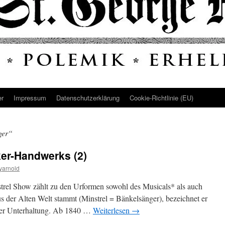
er
Impressum
Datenschutz­erklärung
Cookie-Richtlinie (EU)
ger“
er-Handwerks (2)
yarnold
strel Show zählt zu den Urformen sowohl des Musicals* als auch
 der Alten Welt stammt (Minstrel = Bänkelsänger), bezeichnet er
der Unterhaltung. Ab 1840 …
Weiterlesen
→