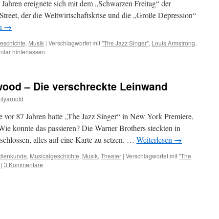
 Jahren ereignete sich mit dem „Schwarzen Freitag“ der
Street, der die Weltwirtschaftskrise und die „Große Depression“
en
→
eschichte
,
Musik
|
Verschlagwortet mit
"The Jazz Singer"
,
Louis Armstrong
,
tar hinterlassen
wood – Die verschreckte Leinwand
tyarnold
te vor 87 Jahren hatte „The Jazz Singer“ in New York Premiere,
Wie konnte das passieren? Die Warner Brothers steckten in
schlossen, alles auf eine Karte zu setzen. …
Weiterlesen
→
dienkunde
,
Musicalgeschichte
,
Musik
,
Theater
|
Verschlagwortet mit
"The
|
3 Kommentare