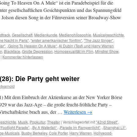
„Going To Heaven On A Mule“ ist ein Paradebeispiel für die
ter gesellschaftlichen Gesichtspunkten und das Spannungsfeld
l Jolson diesen Song in der Filmversion seiner Broadway-Show
dtrack
,
Gesellschaft
,
Medienkunde
,
Medienphilosophie
,
Musicalgeschichte
,
ne Nacht in Paris"
,
"erster amerikanischer Tonfilm"
,
"The Jazz Singer"
,
ar"
,
„Going To Heaven On A Mule“
,
Al Dubin (Text) und Harry Warren
on
,
Blackface
,
Große Depression
,
Homosexualität im Film
,
Minstrel Show
,
|
Kommentar hinterlassen
28): Die Party geht weiter
tyarnold
1) Mit dem Einbruch der Aktienkurse an der New Yorker Börse
29 war das Jazz-Age – die große feucht-fröhliche Party –
Wirtschaftskrise brach aus, der …
Weiterlesen
→
eschichte
,
Musik
,
Popkultur
,
Theater
|
Verschlagwortet mit
"42nd Street"
,
“Footlight Parade”
,
„By A Waterfall“
,
„Parade im Rampenlicht”
,
„Shanghai Lil“
,
ge-Musicals
,
Busby Berkeley
,
Cole Porter
,
Harry Warren
,
Hollywood-