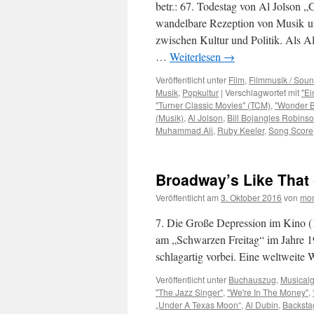
betr.: 67. Todestag von Al Jolson 
wandelbare Rezeption von Musik un
zwischen Kultur und Politik. Als A
…
Weiterlesen
→
Veröffentlicht unter
Film
,
Filmmusik / Soun
Musik
,
Popkultur
|
Verschlagwortet mit
"Ei
"Turner Classic Movies" (TCM)
,
"Wonder B
(Musik)
,
Al Jolson
,
Bill Bojangles Robins
Muhammad Ali
,
Ruby Keeler
,
Song Score
Broadway’s Like That (
Veröffentlicht am
3. Oktober 2016
von
mon
7. Die Große Depression im Kino (
am „Schwarzen Freitag“ im Jahre 19
schlagartig vorbei. Eine weltweite 
Veröffentlicht unter
Buchauszug
,
Musicalg
"The Jazz Singer"
,
"We're In The Money"
,
„Under A Texas Moon“
,
Al Dubin
,
Backsta