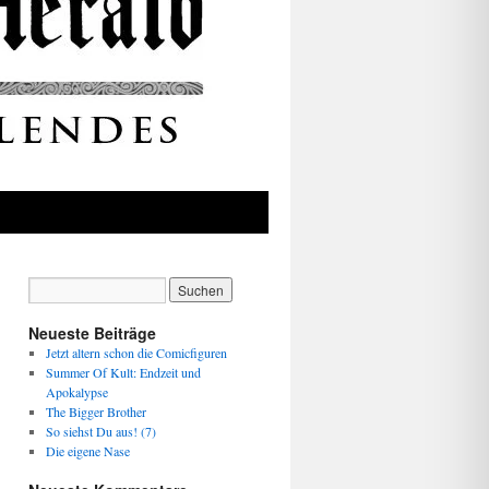
Neueste Beiträge
Jetzt altern schon die Comicfiguren
Summer Of Kult: Endzeit und
Apokalypse
The Bigger Brother
So siehst Du aus! (7)
Die eigene Nase