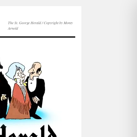
The St. George Herald / Copyright by Monty
Arnold