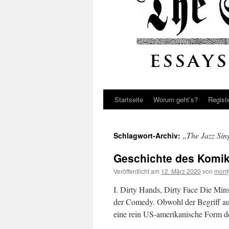
Startseite
Worum geht’s?
Regist
„The Jazz Sin
Schlagwort-Archiv:
Geschichte des Komik
Veröffentlicht am
12. März 2020
von
mont
I. Dirty Hands, Dirty Face Die Min
der Comedy. Obwohl der Begriff aus
eine rein US-amerikanische Form 