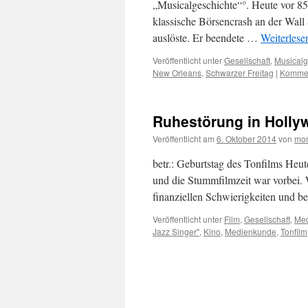
„Musicalgeschichte“°. Heute vor 85
klassische Börsencrash an der Wall 
auslöste. Er beendete …
Weiterles
Veröffentlicht unter
Gesellschaft
,
Musicalg
New Orleans
,
Schwarzer Freitag
|
Kommen
Ruhestörung in Holly
Veröffentlicht am
6. Oktober 2014
von
mon
betr.: Geburtstag des Tonfilms Heu
und die Stummfilmzeit war vorbei. 
finanziellen Schwierigkeiten und be
Veröffentlicht unter
Film
,
Gesellschaft
,
Me
Jazz Singer"
,
Kino
,
Medienkunde
,
Tonfilm