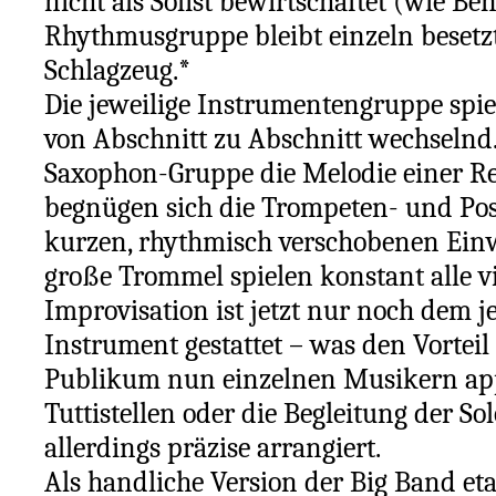
nicht als Solist bewirtschaftet (wie B
Rhythmusgruppe bleibt einzeln besetzt: 
Schlagze
ug.*
Die jeweilige Instrumentengruppe spiel
von Abschnitt zu Abschnitt wechselnd. (
Saxophon-Gruppe die Melodie einer Ref
begnügen sich die Trompeten- und P
kurzen, rhythmisch verschobenen Ein
große Trommel spielen konstant alle vi
Improvisation ist jetzt nur noch dem j
Instrument gestattet – was den Vorteil 
Publikum nun einzelnen Musikern app
Tuttistellen oder die Begleitung der S
allerdings präzise arrangiert.
Als handliche Version der Big Band eta