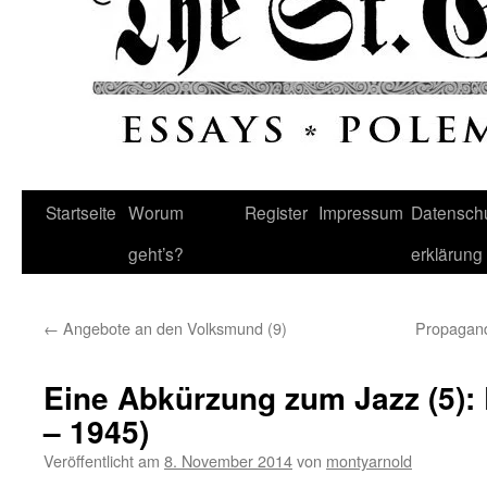
Startseite
Worum
Register
Impressum
Datenschu
geht’s?
erklärung
←
Angebote an den Volksmund (9)
Propagand
Eine Abkürzung zum Jazz (5):
– 1945)
Veröffentlicht am
8. November 2014
von
montyarnold