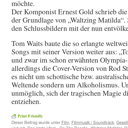
möchte.
Der Komponist Ernest Gold schrieb die
der Grundlage von „Waltzing Matilda“. 
den Schlussbildern mit der nun entvölke
Tom Waits baute die so erlangte weltwei
Songs mit seiner Version weiter aus: „T
und zwar im schon erwähnten Olympia-J
allerdings die Cover-Version von Rod St
es nicht um schottische bzw. australisch
Weltende sondern um Alkoholismus. Und
unmöglich, sich der tragischen Magie d
entziehen.
Print Friendly
Dieser Beitrag wurde unter
Film
,
Filmmusik / Soundtrack
,
Gesell
und mit
„Das letzte Ufer“
,
„On The Beach“
,
„Waltzing Matilda“
,
R