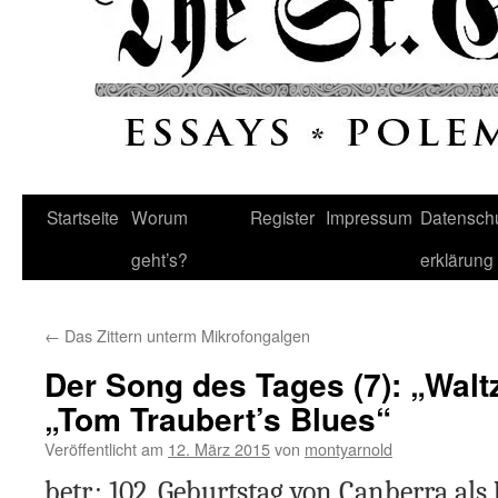
Startseite
Worum
Register
Impressum
Datenschu
geht’s?
erklärung
←
Das Zittern unterm Mikrofongalgen
Der Song des Tages (7): „Waltz
„Tom Traubert’s Blues“
Veröffentlicht am
12. März 2015
von
montyarnold
betr.: 102. Geburtstag von Canberra als