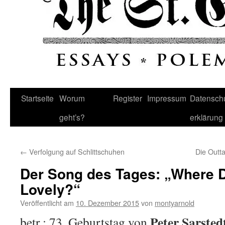
Startseite
Worum
Register
Impressum
Datenschu
geht’s?
erklärung
←
Verfolgung auf Schlittschuhen
Die Outta
Der Song des Tages: „Where 
Lovely?“
Veröffentlicht am
10. Dezember 2015
von
montyarnold
Peter Sarsted
betr.: 73. Geburtstag von