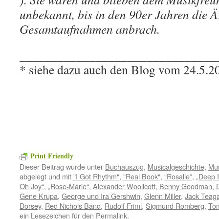
unbekannt, bis in den 90er Jahren die Ä
Gesamtaufnahmen anbrach.
_______________________________
* siehe dazu auch den Blog vom 24.5.2
Print Friendly
Dieser Beitrag wurde unter
Buchauszug
,
Musicalgeschichte
,
Mu
abgelegt und mit
"I Got Rhythm"
,
"Real Book"
,
“Rosalie”
,
„Deep 
Oh Joy“
,
„Rose-Marie“
,
Alexander Woollcott
,
Benny Goodman
,
Gene Krupa
,
George und Ira Gershwin
,
Glenn Miller
,
Jack Teag
Dorsey
,
Red Nichols Band
,
Rudolf Friml
,
Sigmund Romberg
,
To
ein Lesezeichen für den
Permalink
.