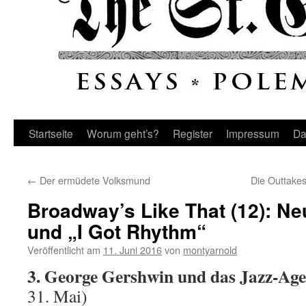
Startseite
Worum geht’s?
Register
Impressum
Da
←
Der ermüdete Volksmund
Die Outtakes
Broadway’s Like That (12): Ne
und „I Got Rhythm“
Veröffentlicht am
11. Juni 2016
von
montyarnold
3. George Gershwin und das Jazz-Age
31. Mai)