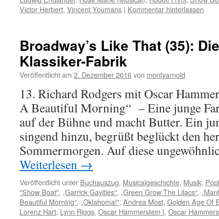
Victor Herbert
,
Vincent Youmans
|
Kommentar hinterlassen
Broadway’s Like That (35): Die
Klassiker-Fabrik
Veröffentlicht am
2. Dezember 2016
von
montyarnold
13. Richard Rodgers mit Oscar Hammers
A Beautiful Morning“ – Eine junge Farm
auf der Bühne und macht Butter. Ein ju
singend hinzu, begrüßt beglückt den her
Sommermorgen. Auf diese ungewöhnli
Weiterlesen
→
Veröffentlicht unter
Buchauszug
,
Musicalgeschichte
,
Musik
,
Popk
"Show Boat"
,
„Garrick Gayities“
,
„Green Grow The Lilacs“
,
„Man
Beautiful Morning“
,
„Oklahoma!"
,
Andrea Most
,
Golden Age Of 
Lorenz Hart
,
Lynn Riggs
,
Oscar Hammerstein I
,
Oscar Hammerst