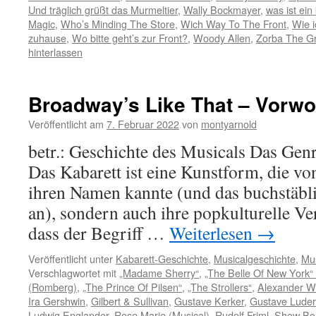
Und träglich grüßt das Murmeltier
,
Wally Bockmayer
,
was ist ein 
Magic
,
Who’s Minding The Store
,
Wich Way To The Front
,
Wie 
zuhause
,
Wo bitte geht’s zur Front?
,
Woody Allen
,
Zorba The G
hinterlassen
Broadway’s Like That – Vorwo
Veröffentlicht am
7. Februar 2022
von
montyarnold
betr.: Geschichte des Musicals Das Gen
Das Kabarett ist eine Kunstform, die vo
ihren Namen kannte (und das buchstäbl
an), sondern auch ihre popkulturelle V
dass der Begriff …
Weiterlesen
→
Veröffentlicht unter
Kabarett-Geschichte
,
Musicalgeschichte
,
Mu
Verschlagwortet mit
„Madame Sherry“
,
„The Belle Of New York“
(Romberg)
,
„The Prince Of Pilsen“
,
„The Strollers“
,
Alexander Wo
Ira Gershwin
,
Gilbert & Sullivan
,
Gustave Kerker
,
Gustave Luder
Ludwig Englander
,
Rose Marie (Musical)
,
Rudolf Friml
,
Show Bo