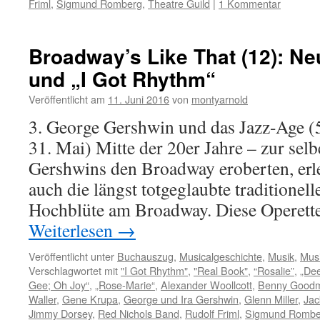
Friml
,
Sigmund Romberg
,
Theatre Guild
|
1 Kommentar
Broadway’s Like That (12): Ne
und „I Got Rhythm“
Veröffentlicht am
11. Juni 2016
von
montyarnold
3. George Gershwin und das Jazz-Age (
31. Mai) Mitte der 20er Jahre – zur selbe
Gershwins den Broadway eroberten, erle
auch die längst totgeglaubte traditionell
Hochblüte am Broadway. Diese Operet
Weiterlesen
→
Veröffentlicht unter
Buchauszug
,
Musicalgeschichte
,
Musik
,
Mus
Verschlagwortet mit
"I Got Rhythm"
,
"Real Book"
,
“Rosalie”
,
„Dee
Gee; Oh Joy“
,
„Rose-Marie“
,
Alexander Woollcott
,
Benny Good
Waller
,
Gene Krupa
,
George und Ira Gershwin
,
Glenn Miller
,
Jac
Jimmy Dorsey
,
Red Nichols Band
,
Rudolf Friml
,
Sigmund Rombe