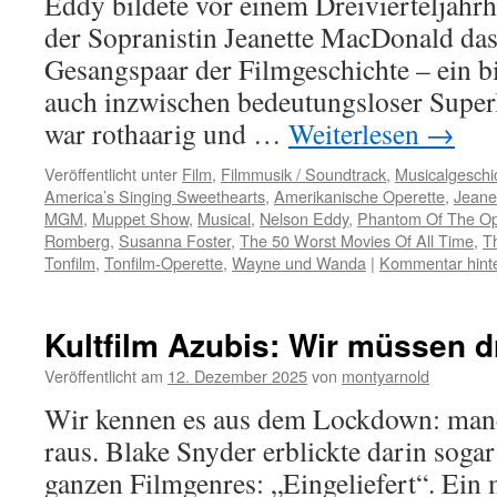
Eddy bildete vor einem Dreivierteljah
der Sopranistin Jeanette MacDonald da
Gesangspaar der Filmgeschichte – ein bi
auch inzwischen bedeutungsloser Superl
war rothaarig und …
Weiterlesen
→
Veröffentlicht unter
Film
,
Filmmusik / Soundtrack
,
Musicalgeschi
America’s Singing Sweethearts
,
Amerikanische Operette
,
Jeane
MGM
,
Muppet Show
,
Musical
,
Nelson Eddy
,
Phantom Of The O
Romberg
,
Susanna Foster
,
The 50 Worst Movies Of All Time
,
T
Tonfilm
,
Tonfilm-Operette
,
Wayne und Wanda
|
Kommentar hint
Kultfilm Azubis: Wir müssen d
Veröffentlicht am
12. Dezember 2025
von
montyarnold
Wir kennen es aus dem Lockdown: man
raus. Blake Snyder erblickte darin soga
ganzen Filmgenres: „Eingeliefert“. Ein