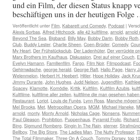
und ein Film, der diesen Status knapp ve
beschäftigen uns in der heutigen Folge
Veröffentlicht unter
Film
,
Kabarett und Comedy
,
Podcast
|
Versc
Alexis Sorbas
,
Alfred Hitchcock
,
alle 42 kultfilme
,
arnold
,
arnold 
Beyond The Sea
,
Bigband
,
Billy May
,
Bobby Darin
,
Bobby Roth
Club
,
Buddy Lester
,
Charlie Sheen
,
Coen-Brüder
,
Comedy
,
Coun
My Heart
,
Der Frühstücksclub
,
Der Ladenhüter
,
Der verrückte pr
Marx Brothers im Kaufhaus
,
Diskussion
,
Drei auf einer Couch
,
E
Evelyn Hamann
,
Familienfilm
,
Fargo
,
Film Noir
,
Filmpodcast
,
Foo
Gehirnwäsche
,
george herald
,
George Raft
,
Hallo Page
,
Harry 
Welenmelon
,
Herbert H. Heebert
,
Hitler
,
Hope Holiday
,
Jack Kru
Jimmy Durante
,
John Hughes
,
Judd Nelson
,
Jugendfilm
,
Kathle
Spacey
,
Klamotte
,
Komödie
,
Kritik
,
Kultfilm
,
Kultfilm Azubis
,
kult
Kultfilme
,
kultfilme aller zeiten
,
kultfilme die man gesehen habe
Restaurant
,
Loriot
,
Louis de Funès
,
Lynn Ross
,
Manche mögen’s
Mel Brooks
,
Met
,
Metropolitan Opera
,
MGM
,
Michael Haneke
,
M
arnold
,
monty
,
Monty Arnold
,
Nicholas Cage
,
Nonsens
,
Nummer
Paul Gleason
,
Prohibtion
,
Puppenhaus
,
Pyramid Frolic
,
Richard
Bing
,
Sigmund Romberg
,
Singin In The Rain
,
sterner
,
Strafmünd
Bellboy
,
The Big Store
,
The Ladies Man
,
The Nutty Professor
,
T
The Total Filmmaker
,
Three On A Couch
,
Tommy Dorsey
,
top 10