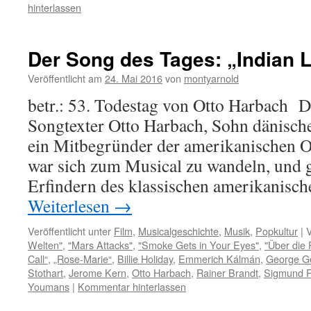
hinterlassen
Der Song des Tages: „Indian L
Veröffentlicht am
24. Mai 2016
von
montyarnold
betr.: 53. Todestag von Otto Harbach 
Songtexter Otto Harbach, Sohn dänisch
ein Mitbegründer der amerikanischen Op
war sich zum Musical zu wandeln, und 
Erfindern des klassischen amerikanisc
Weiterlesen
→
Veröffentlicht unter
Film
,
Musicalgeschichte
,
Musik
,
Popkultur
|
V
Welten"
,
"Mars Attacks"
,
"Smoke Gets in Your Eyes"
,
"Über die 
Call“
,
„Rose-Marie“
,
Billie Holiday
,
Emmerich Kálmán
,
George G
Stothart
,
Jerome Kern
,
Otto Harbach
,
Rainer Brandt
,
Sigmund 
Youmans
|
Kommentar hinterlassen