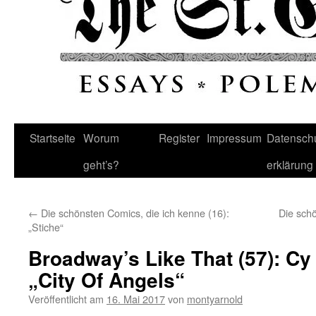
Startseite
Worum
Register
Impressum
Datenschu
geht’s?
erklärung
←
Die schönsten Comics, die ich kenne (16):
Die schö
„Stiche“
Broadway’s Like That (57): C
„City Of Angels“
Veröffentlicht am
16. Mai 2017
von
montyarnold