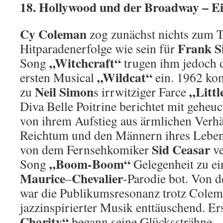
18. Hollywood und der Broadway – Ei
Cy Coleman
zog zunächst nichts zum T
Frank S
Hitparadenerfolge wie sein für
„Witchcraft“
Song
trugen ihm jedoch 
„Wildcat“
ersten Musical
ein. 1962 kom
Neil Simon
„Litt
zu
s irrwitziger Farce
Diva Belle Poitrine berichtet mit geheu
von ihrem Aufstieg aus ärmlichen Verh
Reichtum und den Männern ihres Lebens
Sid Ceasar
von dem Fernsehkomiker
ve
„Boom-Boom“
Song
Gelegenheit zu ei
Maurice
Chevalier
–
-Parodie bot. Von d
war die Publikumsresonanz trotz Colem
jazzinspirierter Musik enttäuschend. Er
Charity“
begann seine Glückssträhne.