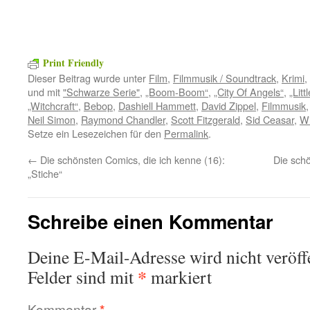
Print Friendly
Dieser Beitrag wurde unter
Film
,
Filmmusik / Soundtrack
,
Krimi
,
und mit
"Schwarze Serie"
,
„Boom-Boom“
,
„City Of Angels“
,
„Litt
„Witchcraft“
,
Bebop
,
Dashiell Hammett
,
David Zippel
,
Filmmusik
Neil Simon
,
Raymond Chandler
,
Scott Fitzgerald
,
Sid Ceasar
,
Wi
Setze ein Lesezeichen für den
Permalink
.
←
Die schönsten Comics, die ich kenne (16):
Die schö
„Stiche“
Schreibe einen Kommentar
Deine E-Mail-Adresse wird nicht veröffe
*
Felder sind mit
markiert
Kommentar
*