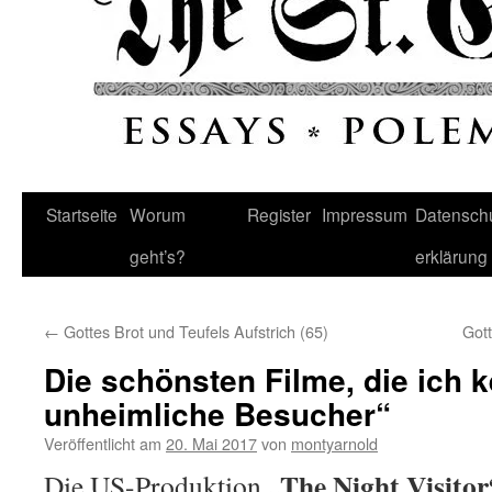
Startseite
Worum
Register
Impressum
Datenschu
geht’s?
erklärung
←
Gottes Brot und Teufels Aufstrich (65)
Gott
Die schönsten Filme, die ich k
unheimliche Besucher“
Veröffentlicht am
20. Mai 2017
von
montyarnold
„The Night Visitor
Die US-Produktion