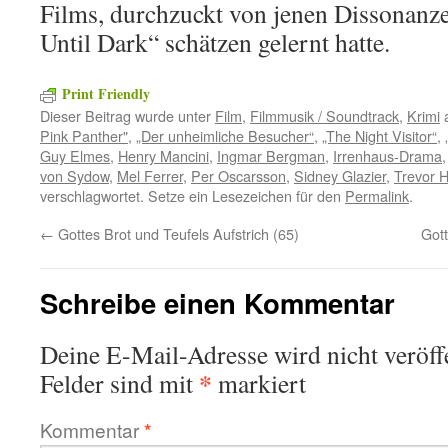
Films, durchzuckt von jenen Dissonanzen
Until Dark“ schätzen gelernt hatte.
Print Friendly
Dieser Beitrag wurde unter
Film
,
Filmmusik / Soundtrack
,
Krimi
a
Pink Panther"
,
„Der unheimliche Besucher“
,
„The Night Visitor“
,
Guy Elmes
,
Henry Mancini
,
Ingmar Bergman
,
Irrenhaus-Drama
von Sydow
,
Mel Ferrer
,
Per Oscarsson
,
Sidney Glazier
,
Trevor 
verschlagwortet. Setze ein Lesezeichen für den
Permalink
.
←
Gottes Brot und Teufels Aufstrich (65)
Gott
Schreibe einen Kommentar
Deine E-Mail-Adresse wird nicht veröffe
*
Felder sind mit
markiert
Kommentar
*