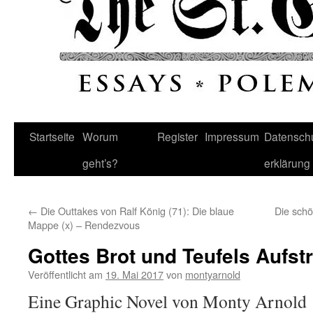
Startseite
Worum
Register
Impressum
Datenschu
geht’s?
erklärung
←
Die Outtakes von Ralf König (71): Die blaue
Die schö
Mappe (x) – Rendezvous
Gottes Brot und Teufels Aufstr
Veröffentlicht am
19. Mai 2017
von
montyarnold
Eine Graphic Novel von Monty Arnold