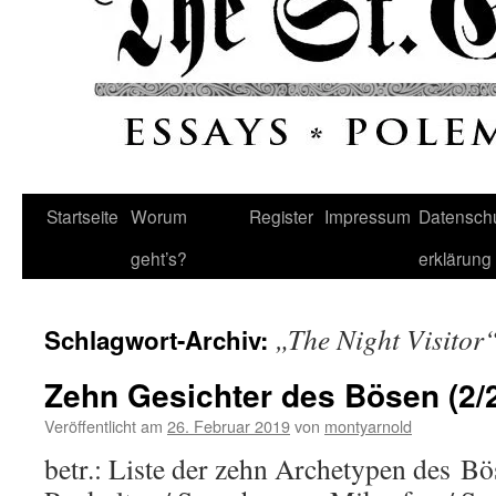
Startseite
Worum
Register
Impressum
Datenschu
geht’s?
erklärung
„The Night Visitor
Schlagwort-Archiv:
Zehn Gesichter des Bösen (2/
Veröffentlicht am
26. Februar 2019
von
montyarnold
betr.: Liste der zehn Archetypen des B