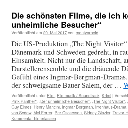
Die schönsten Filme, die ich k
unheimliche Besucher“
Veröffentlicht am
20. Mai 2017
von
montyarnold
Die US-Produktion „The Night Visitor“
Dänemark und Schweden gedreht, in raue
Einsamkeit. Nicht nur die Landschaft, a
Darstellerensemble und die dräuende Dü
Gefühl eines Ingmar-Bergman-Dramas. 
der schweigsame Bauer Salem, der …
W
Veröffentlicht unter
Film
,
Filmmusik / Soundtrack
,
Krimi
|
Verschl
Pink Panther"
,
„Der unheimliche Besucher“
,
„The Night Visitor“
,
Guy Elmes
,
Henry Mancini
,
Ingmar Bergman
,
Irrenhaus-Drama
von Sydow
,
Mel Ferrer
,
Per Oscarsson
,
Sidney Glazier
,
Trevor 
Kommentar hinterlassen