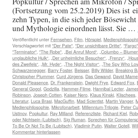
Popkultur / Sprechen am Mikrofon / Sp
(Fortsetzung vom 25.2.2019) Dies ist ei
zehn Typen, in die sich jeder Bösewicht 
und Mythologie einordnen lässt. Sie …
Veröffentlicht unter
Fernsehen
,
Film
,
Hörspiel
,
Medienphilosophi
Verschlagwortet mit
"Der Pate"
,
"Der unsichtbare Dritte"
,
"Fargo"
"Terminator"
,
"The Robe"
,
„Bei Anruf Mord“
,
„Columbo – Blumen
unglaubliche Hulk“
,
„Der unheimliche Besucher“
,
„Frenzy“
,
„Hous
des Zweifels“
,
„Mr. Hyde“
,
„The Night Visitor“
,
„The Spy Who Lo
Schwarzenegger
,
Barry Foster
,
Beisser
,
Billy Wilder
,
Breaking B
Christopher Plummer
,
Curd Jürgens
,
Das Gewand
,
David Mame
Donald Pleasence
,
Dr. Frankenstein
,
Dwight Frye
,
Edward Fox
,
General Gogol
,
Godzilla
,
Hammer-Filme
,
Hannibal Lecter
,
James
Robinson
,
Joseph Cotten
,
Kaiser Nero
,
Klaus Kinski
,
Klischees
,
Literatur
,
Luca Brasi
,
MacGuffin
,
Mad Scientist
,
Martin Vanger
,
M
Medienphilosophie
,
Mikrofonarbeit
,
Millennium-Trilogie
,
Peter Cu
Ustinov
,
Popkultur
,
Ray Milland
,
Referenzliste
,
Richard Kiel
,
Robe
oder Nichtsein (Lubitsch)
,
Sig Ruman
,
Sprechen für Computersp
To Be Or Not To Be (Lubitsch)
,
Vladimir Putin
,
Walter Gotell
,
Wi
Kommentar hinterlassen