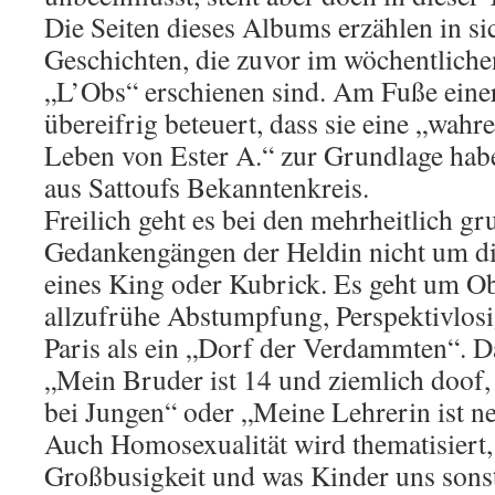
Die Seiten dieses Albums erzählen in s
Geschichten, die zuvor im wöchentlich
„L’Obs“ erschienen sind. Am Fuße einer
übereifrig beteuert, dass sie eine „wah
Leben von Ester A.“ zur Grundlage hab
aus Sattoufs Bekanntenkreis.
Freilich geht es bei den mehrheitlich gr
Gedankengängen der Heldin nicht um die
eines King oder Kubrick. Es geht um Obe
allzufrühe Abstumpfung, Perspektivlosig
Paris als ein „Dorf der Verdammten“. Da
„Mein Bruder ist 14 und ziemlich doof, 
bei Jungen“ oder „Meine Lehrerin ist net
Auch Homosexualität wird thematisiert
Großbusigkeit und was Kinder uns son