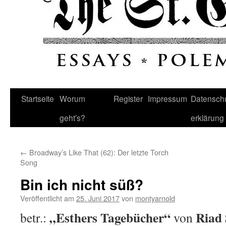
Startseite
Worum
Register
Impressum
Datenschu
geht’s?
erklärung
←
Broadway’s Like That (62): Der letzte Torch
Song
Bin ich nicht süß?
Veröffentlicht am
25. Juni 2017
von
montyarnold
„Esthers Tagebücher“
Riad 
betr.:
von