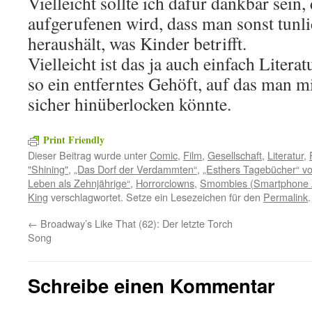
Vielleicht sollte ich dafür dankbar sein,
aufgerufenen wird, dass man sonst tunli
heraushält, was Kinder betrifft.
Vielleicht ist das ja auch einfach Litera
so ein entferntes Gehöft, auf das man m
sicher hinüberlocken könnte.
Print Friendly
Dieser Beitrag wurde unter
Comic
,
Film
,
Gesellschaft
,
Literatur
,
"Shining"
,
„Das Dorf der Verdammten“
,
„Esthers Tagebücher“ vo
Leben als Zehnjährige“
,
Horrorclowns
,
Smombies (Smartphone 
King
verschlagwortet. Setze ein Lesezeichen für den
Permalink
.
←
Broadway’s Like That (62): Der letzte Torch
Song
Schreibe einen Kommentar