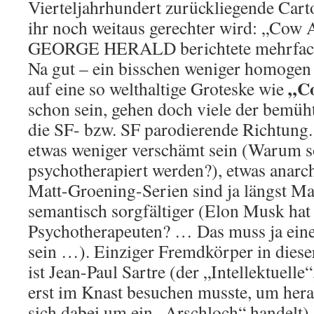
Vierteljahrhundert zurückliegende Cart
ihr noch weitaus gerechter wird: „Cow 
GEORGE HERALD berichtete mehrfac
Na gut – ein bisschen weniger homoge
„C
auf eine so welthaltige Groteske wie
schon sein, gehen doch viele der bemüh
die SF- bzw. SF parodierende Richtung.
etwas weniger verschämt sein (Warum so
psychotherapiert werden?), etwas anarch
Matt-Groening-Serien sind ja längst M
semantisch sorgfältiger (Elon Musk hat
Psychotherapeuten? … Das muss ja eine
sein …). Einziger Fremdkörper in diese
ist Jean-Paul Sartre (der „Intellektuell
erst im Knast besuchen musste, um hera
sich dabei um ein „Arschloch“ handelt).