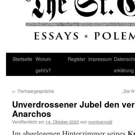
Startseite
Worum
Register
Impressum
Datenschu
geht’s?
erklärung
←
Tierhaargespräche
„Sie fi
Unverdrossener Jubel den ve
Anarchos
Veröffentlicht am
14. Oktober 2023
von
montyarnold
Ku
Im abgelegenen Hinterzimmer seines