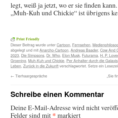
legt, weiß ja jetzt, wo er sie finden ka
„Muh-Kuh und Chickie“ ist übrigens ke
Print Friendly
Dieser Beitrag wurde unter
Cartoon
,
Fernsehen
,
Medienphiloso
abgelegt und mit
Anarcho-Cartoon
,
Andreas Baader
,
Cow And C
2023
,
Die Simpsons
,
Dr. Who
,
Elon Musk
,
Futurama
,
H. P. Love
Groening
,
Muh-Kuh und Chickie
,
Per Anhalter durch die Galaxis
Leben
,
Zurück in die Zukunft
verschlagwortet. Setze ein Leseze
←
Tierhaargespräche
„Sie fi
Schreibe einen Kommentar
Deine E-Mail-Adresse wird nicht veröffe
*
Felder sind mit
markiert