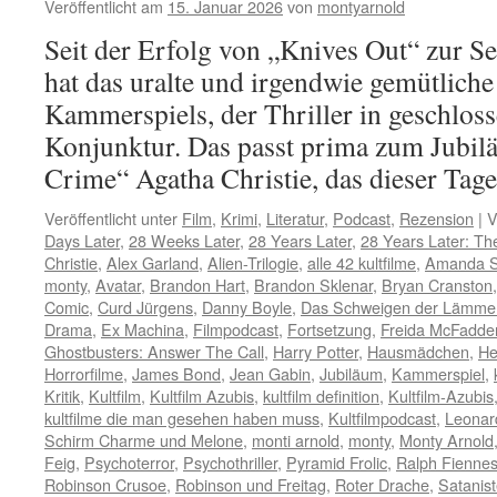
Veröffentlicht am
15. Januar 2026
von
montyarnold
Seit der Erfolg von „Knives Out“ zur Se
hat das uralte und irgendwie gemütlich
Kammerspiels, der Thriller in geschlo
Konjunktur. Das passt prima zum Jubi
Crime“ Agatha Christie, das dieser Ta
Veröffentlicht unter
Film
,
Krimi
,
Literatur
,
Podcast
,
Rezension
|
V
Days Later
,
28 Weeks Later
,
28 Years Later
,
28 Years Later: T
Christie
,
Alex Garland
,
Alien-Trilogie
,
alle 42 kultfilme
,
Amanda S
monty
,
Avatar
,
Brandon Hart
,
Brandon Sklenar
,
Bryan Cranston
Comic
,
Curd Jürgens
,
Danny Boyle
,
Das Schweigen der Lämme
Drama
,
Ex Machina
,
Filmpodcast
,
Fortsetzung
,
Freida McFadde
Ghostbusters: Answer The Call
,
Harry Potter
,
Hausmädchen
,
He
Horrorfilme
,
James Bond
,
Jean Gabin
,
Jubiläum
,
Kammerspiel
,
Kritik
,
Kultfilm
,
Kultfilm Azubis
,
kultfilm definition
,
Kultfilm-Azubis
kultfilme die man gesehen haben muss
,
Kultfilmpodcast
,
Leonar
Schirm Charme und Melone
,
monti arnold
,
monty
,
Monty Arnold
Feig
,
Psychoterror
,
Psychothriller
,
Pyramid Frolic
,
Ralph Fienne
Robinson Crusoe
,
Robinson und Freitag
,
Roter Drache
,
Satanis