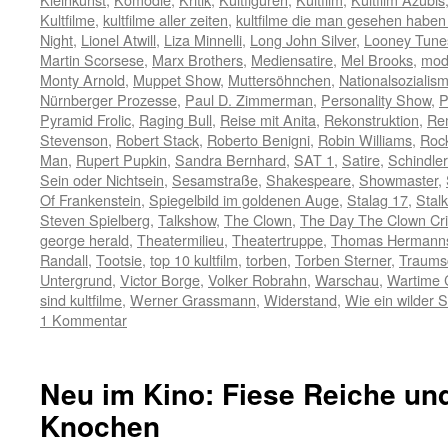
Kultfilme
,
kultfilme aller zeiten
,
kultfilme die man gesehen habe
Night
,
Lionel Atwill
,
Liza Minnelli
,
Long John Silver
,
Looney Tune
Martin Scorsese
,
Marx Brothers
,
Mediensatire
,
Mel Brooks
,
mod
Monty Arnold
,
Muppet Show
,
Muttersöhnchen
,
Nationalsozialis
Nürnberger Prozesse
,
Paul D. Zimmerman
,
Personality Show
,
P
Pyramid Frolic
,
Raging Bull
,
Reise mit Anita
,
Rekonstruktion
,
Re
Stevenson
,
Robert Stack
,
Roberto Benigni
,
Robin Williams
,
Rock
Man
,
Rupert Pupkin
,
Sandra Bernhard
,
SAT 1
,
Satire
,
Schindler
Sein oder Nichtsein
,
Sesamstraße
,
Shakespeare
,
Showmaster
,
Of Frankenstein
,
Spiegelbild im goldenen Auge
,
Stalag 17
,
Stalk
Steven Spielberg
,
Talkshow
,
The Clown
,
The Day The Clown Cr
george herald
,
Theatermilieu
,
Theatertruppe
,
Thomas Hermann
Randall
,
Tootsie
,
top 10 kultfilm
,
torben
,
Torben Sterner
,
Traumsc
Untergrund
,
Victor Borge
,
Volker Robrahn
,
Warschau
,
Wartime 
sind kultfilme
,
Werner Grassmann
,
Widerstand
,
Wie ein wilder S
1 Kommentar
Neu im Kino: Fiese Reiche un
Knochen