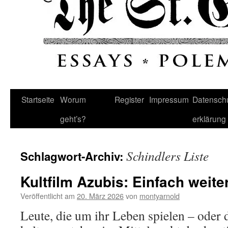
Startseite
Worum
Register
Impressum
Datenschu
geht’s?
erklärung
Schindlers Liste
Schlagwort-Archiv:
Kultfilm Azubis: Einfach weite
Veröffentlicht am
20. März 2026
von
montyarnold
Leute, die um ihr Leben spielen – oder 