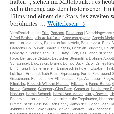
halten -, stehen im Mittelpunkt des heut
Schnittmenge aus dem historischen Hint
Films und einem der Stars des zweiten 
berühmtes …
Weiterlesen
→
Veröffentlicht unter
Film
,
Podcast
,
Rezension
|
Verschlagwortet 
Alfred Balthoff
,
alle 42 kultfilme
,
American psycho
,
Angela Merke
monti
,
arnold monty
,
Bankraub fast perfekt
,
Bela Lugosi
,
Bugs B
Cartoons Go To War
,
Charlie Chaplin
,
Christian Brückner
,
Chuck
Comedy in Deutschland
,
CSU
,
Daffy Duck
,
Das Leben ist schön
Face
,
Der große Diktator
,
Deutscher Stummfilm
,
Diahnne Abbott
Schatzinsel
,
Diskussion
,
Disney
,
Donald Duck
,
Dr. X
,
Drittes Rei
Einführung Privatfernsehen
,
Einmarsch in Polen
,
Elizabeth Tayl
Lubitsch
,
Ernst Lubitsch Preis
,
Erpressung
,
Fame
,
Feierabend-
Grassmann
,
Fernsehshow
,
Filmpodcast
,
Fips Asmussen
,
Flugz
Filmreihe
,
Friedrich Wilhelm Murnau
,
Fritz Lang
,
Funny Bones
,
herald
,
Gestapo
,
Glengarry Glen Ross
,
Groteske
,
Hamburger P
Hessling
,
Harald Schmidt
,
Harold And Maude
,
Harry Rowohlt
,
He
Feuerstein
,
Hermann Göring
,
Hitler
,
Hitler-Tagebücher
,
Hochzeit
Himmel ist die Hölle los
,
Jack Benny
,
Jakob der Lügner
,
Jean Ga
Johnny Carson
,
Joker
,
Jurek Becker
,
Kabarett
,
Karl-Theodor zu
Kleinkunst
,
Komödie
,
Kritik
,
Kultfiguren
,
Kultfilm
,
Kultfilm Azubis