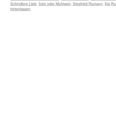
Schindlers Liste
,
Sein oder Nichtsein
,
Siegfried Rumann
,
Sig R
hinterlassen