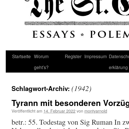
Startseite
Worum
Register
Impressum
Datenschu
geht’s?
erklärung
(1942)
Schlagwort-Archiv:
Tyrann mit besonderen Vorzü
Veröffentlicht am
14. Februar 2022
von
montyarnold
betr.: 55. Todestag von Sig Ruman In z