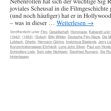
Nebenrollen hat sich der wuchtige Sig R
joviales Scheusal in die Filmgeschichte 
(und noch häufiger) hat er in Hollywood
– was in dieser …
Weiterlesen
→
Veröffentlicht unter
Film
,
Gesellschaft
,
Hommage
,
Kabarett und
(1942)
,
(1953)
,
(Sobol)
,
Billy Wilder
,
Deutsche Film-Nazis
,
Die M
Lubitsch
,
Ghetto
,
Hermann Göring
,
Inglorious Basterds
,
Jerry L
Konzentrationslager-Ehrhardt
,
Long John Silver
,
Paul von Hind
Schindlers Liste
,
Sein oder Nichtsein
,
Siegfried Rumann
,
Sig R
hinterlassen