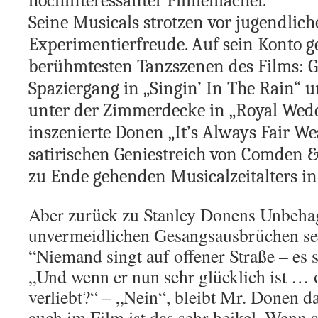
hochinteressanter Filmemacher.
Seine Musicals strotzen vor jugendlich
Experimentierfreude. Auf sein Konto ge
berühmtesten Tanzszenen des Films: Ge
Spaziergang in „Singin’ In The Rain“ u
unter der Zimmerdecke in „Royal Wed
inszenierte Donen „It’s Always Fair We
satirischen Geniestreich von Comden &
zu Ende gehenden Musicalzeitalters in 
Aber zurück zu Stanley Donens Unbeha
unvermeidlichen Gesangsausbrüchen sei
“Niemand singt auf offener Straße – es s
„Und wenn er nun sehr glücklich ist … o
verliebt?“ – „Nein“, bleibt Mr. Donen da
auch im Film ist das sehr heikel. Wenn 