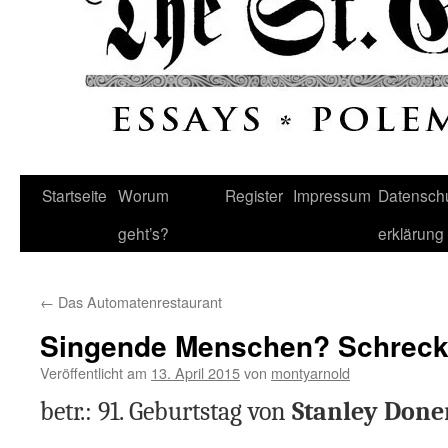
Startseite
Worum
Register
Impressum
Datenschu
geht’s?
erklärung
←
Das Automatenrestaurant
Singende Menschen? Schreckl
Veröffentlicht am
13. April 2015
von
montyarnold
betr.: 91. Geburtstag von
Stanley Done