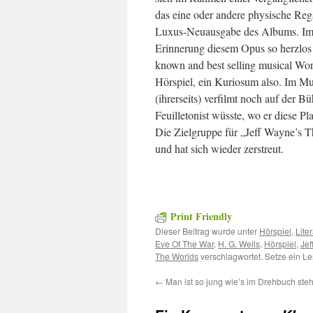
das eine oder andere physische Rega
Luxus-Neuausgabe des Albums. Im 
Erinnerung diesem Opus so herzlos 
known and best selling musical Wor
Hörspiel, ein Kuriosum also. Im Mu
(ihrerseits) verfilmt noch auf der 
Feuilletonist wüsste, wo er diese P
Die Zielgruppe für „Jeff Wayne’s 
und hat sich wieder zerstreut.
Print Friendly
Dieser Beitrag wurde unter
Hörspiel
,
Liter
Eve Of The War
,
H. G. Wells
,
Hörspiel
,
Jef
The Worlds
verschlagwortet. Setze ein L
←
Man ist so jung wie’s im Drehbuch steh