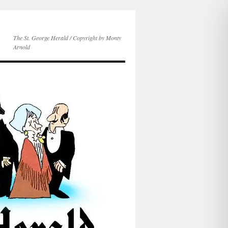
The St. George Herald / Copyright by Monty
Arnold