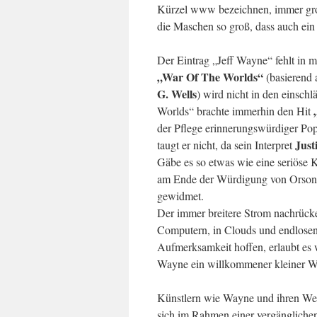
Kürzel www bezeichnen, immer grob
die Maschen so groß, dass auch ein
Der Eintrag „Jeff Wayne“ fehlt in
„War Of The Worlds“
(basierend 
G. Wells
) wird nicht in den einsc
Worlds“ brachte immerhin den Hit
der Pflege erinnerungswürdiger Po
Just
taugt er nicht, da sein Interpret
Gäbe es so etwas wie eine seriöse K
am Ende der Würdigung von Orson W
gewidmet.
Der immer breitere Strom nachrücke
Computern, in Clouds und endlosen
Aufmerksamkeit hoffen, erlaubt es 
Wayne ein willkommener kleiner Wi
Künstlern wie Wayne und ihren Werk
sich im Rahmen einer vergängliche