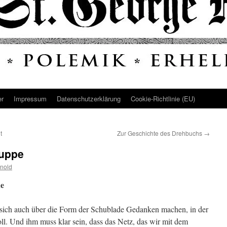
er
Impressum
Datenschutz­erklärung
Cookie-Richtlinie (EU)
t
Zur Geschichte des Drehbuchs
→
ruppe
nold
ne
 sich auch über die Form der Schublade Gedanken machen, in der
ll. Und ihm muss klar sein, dass das Netz, das wir mit dem