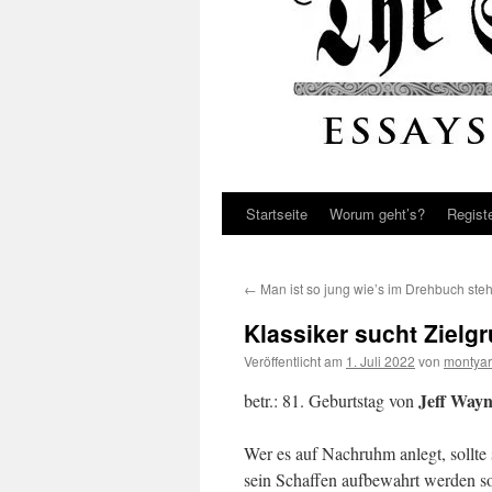
Startseite
Worum geht’s?
Regist
←
Man ist so jung wie’s im Drehbuch steh
Klassiker sucht Zielg
Veröffentlicht am
1. Juli 2022
von
montyar
Jeff Way
betr.: 81. Geburtstag von
Wer es auf Nachruhm anlegt, sollte
sein Schaffen aufbewahrt werden so