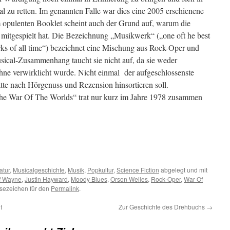
l zu retten. Im genannten Falle war dies eine 2005 erschienene
opulenten Booklet scheint auch der Grund auf, warum die
mitgespielt hat. Die Bezeichnung „Musikwerk“ („one oft he best
ks of all time“) bezeichnet eine Mischung aus Rock-Oper und
sical-Zusammenhang taucht sie nicht auf, da sie weder
Bühne verwirklicht wurde. Nicht einmal der aufgeschlossenste
latte nach Hörgenuss und Rezension hinsortieren soll.
The War Of The Worlds“ trat nur kurz im Jahre 1978 zusammen
atur
,
Musicalgeschichte
,
Musik
,
Popkultur
,
Science Fiction
abgelegt und mit
f Wayne
,
Justin Hayward
,
Moody Blues
,
Orson Welles
,
Rock-Oper
,
War Of
esezeichen für den
Permalink
.
t
Zur Geschichte des Drehbuchs
→