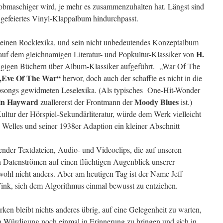
maschiger wird, je mehr es zusammenzuhalten hat. Längst sind
 gefeiertes Vinyl-Klappalbum hindurchpasst.
 meinen Rocklexika, und sein nicht unbedeutendes Konzeptalbum
H.
auf dem gleichnamigen Literatur- und Popkultur-Klassiker von
hlägigen Büchern über Album-Klassiker aufgeführt. „War Of The
„Eve Of The War“
hervor, doch auch der schaffte es nicht in die
psongs gewidmeten Leselexika. (Als typisches One-Hit-Wonder
in Hayward
Moody Blues
zuallererst der Frontmann der
ist.)
ultur der Hörspiel-Sekundärliteratur, würde dem Werk vielleicht
elles und seiner 1938er Adaption ein kleiner Abschnitt
nder Textdateien, Audio- und Videoclips, die auf unseren
 Datenströmen auf einen flüchtigen Augenblick unserer
wohl nicht anders. Aber am heutigen Tag ist der Name Jeff
nk, sich dem Algorithmus einmal bewusst zu entziehen.
en bleibt nichts anderes übrig, auf eine Gelegenheit zu warten,
n Würdigung noch einmal in Erinnerung zu bringen und sich in