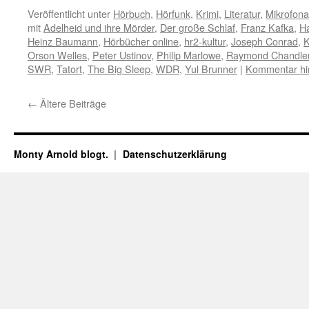
Veröffentlicht unter
Hörbuch
,
Hörfunk
,
Krimi
,
Literatur
,
Mikrofona
mit
Adelheid und ihre Mörder
,
Der große Schlaf
,
Franz Kafka
,
Ha
Heinz Baumann
,
Hörbücher online
,
hr2-kultur
,
Joseph Conrad
,
K
Orson Welles
,
Peter Ustinov
,
Philip Marlowe
,
Raymond Chandle
SWR
,
Tatort
,
The Big Sleep
,
WDR
,
Yul Brunner
|
Kommentar hi
←
Ältere Beiträge
Monty Arnold blogt.
Datenschutz­erklärung