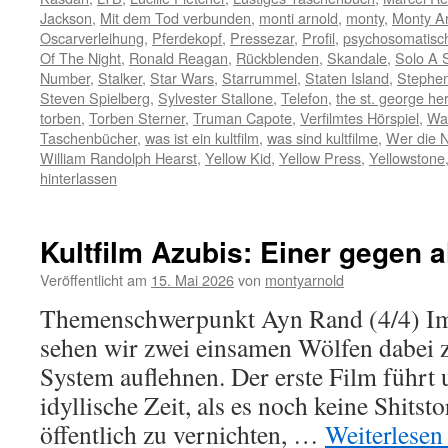
Jackson
,
Mit dem Tod verbunden
,
monti arnold
,
monty
,
Monty A
Oscarverleihung
,
Pferdekopf
,
Pressezar
,
Profil
,
psychosomatisc
Of The Night
,
Ronald Reagan
,
Rückblenden
,
Skandale
,
Solo A 
Number
,
Stalker
,
Star Wars
,
Starrummel
,
Staten Island
,
Stephen
Steven Spielberg
,
Sylvester Stallone
,
Telefon
,
the st. george he
torben
,
Torben Sterner
,
Truman Capote
,
Verfilmtes Hörspiel
,
Wa
Taschenbücher
,
was ist ein kultfilm
,
was sind kultfilme
,
Wer die Na
William Randolph Hearst
,
Yellow Kid
,
Yellow Press
,
Yellowstone
hinterlassen
Kultfilm Azubis: Einer gegen a
Veröffentlicht am
15. Mai 2026
von
montyarnold
Themenschwerpunkt Ayn Rand (4/4) Im
sehen wir zwei einsamen Wölfen dabei z
System auflehnen. Der erste Film führt 
idyllische Zeit, als es noch keine Shits
öffentlich zu vernichten, …
Weiterlese