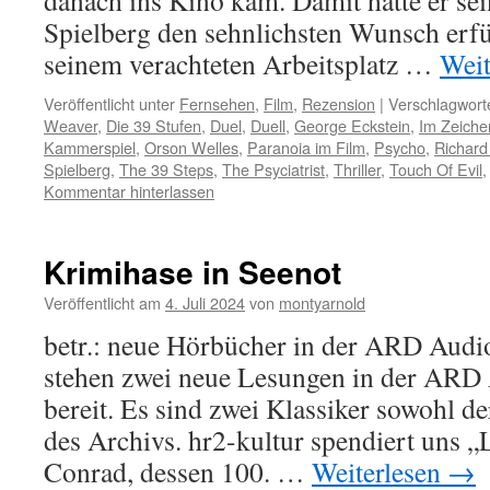
danach ins Kino kam. Damit hatte er se
Spielberg den sehnlichsten Wunsch erfül
seinem verachteten Arbeitsplatz …
Weit
Veröffentlicht unter
Fernsehen
,
Film
,
Rezension
|
Verschlagworte
Weaver
,
Die 39 Stufen
,
Duel
,
Duell
,
George Eckstein
,
Im Zeiche
Kammerspiel
,
Orson Welles
,
Paranoia im Film
,
Psycho
,
Richard
Spielberg
,
The 39 Steps
,
The Psyciatrist
,
Thriller
,
Touch Of Evil
Kommentar hinterlassen
Krimihase in Seenot
Veröffentlicht am
4. Juli 2024
von
montyarnold
betr.: neue Hörbücher in der ARD Aud
stehen zwei neue Lesungen in der ARD 
bereit. Es sind zwei Klassiker sowohl de
des Archivs. hr2-kultur spendiert uns 
Conrad, dessen 100. …
Weiterlesen
→