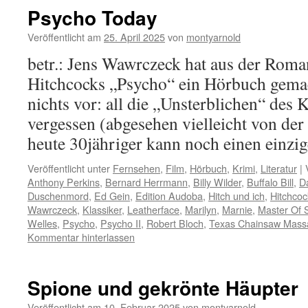
Psycho Today
Veröffentlicht am
25. April 2025
von
montyarnold
betr.: Jens Wawrczeck hat aus der Roma
Hitchcocks „Psycho“ ein Hörbuch gema
nichts vor: all die „Unsterblichen“ des 
vergessen (abgesehen vielleicht von de
heute 30jähriger kann noch einen einz
Veröffentlicht unter
Fernsehen
,
Film
,
Hörbuch
,
Krimi
,
Literatur
|
Anthony Perkins
,
Bernard Herrmann
,
Billy Wilder
,
Buffalo Bill
,
D
Duschenmord
,
Ed Gein
,
Edition Audoba
,
Hitch und ich
,
Hitchcoc
Wawrczeck
,
Klassiker
,
Leatherface
,
Marilyn
,
Marnie
,
Master Of 
Welles
,
Psycho
,
Psycho II
,
Robert Bloch
,
Texas Chainsaw Mass
Kommentar hinterlassen
Spione und gekrönte Häupter
Veröffentlicht am
10. Februar 2025
von
montyarnold