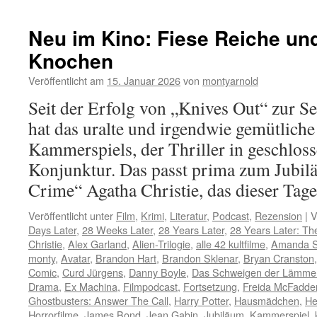
Neu im Kino: Fiese Reiche un
Knochen
Veröffentlicht am
15. Januar 2026
von
montyarnold
Seit der Erfolg von „Knives Out“ zur Se
hat das uralte und irgendwie gemütlich
Kammerspiels, der Thriller in geschlo
Konjunktur. Das passt prima zum Jubi
Crime“ Agatha Christie, das dieser Ta
Veröffentlicht unter
Film
,
Krimi
,
Literatur
,
Podcast
,
Rezension
|
V
Days Later
,
28 Weeks Later
,
28 Years Later
,
28 Years Later: T
Christie
,
Alex Garland
,
Alien-Trilogie
,
alle 42 kultfilme
,
Amanda S
monty
,
Avatar
,
Brandon Hart
,
Brandon Sklenar
,
Bryan Cranston
Comic
,
Curd Jürgens
,
Danny Boyle
,
Das Schweigen der Lämme
Drama
,
Ex Machina
,
Filmpodcast
,
Fortsetzung
,
Freida McFadde
Ghostbusters: Answer The Call
,
Harry Potter
,
Hausmädchen
,
He
Horrorfilme
,
James Bond
,
Jean Gabin
,
Jubiläum
,
Kammerspiel
,