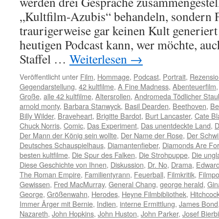
werden drei Gespräche zusammengestellt
„Kultfilm-Azubis“ behandeln, sondern F
traurigerweise gar keinen Kult generier
heutigen Podcast kann, wer möchte, auch
Staffel …
Weiterlesen
→
Veröffentlicht unter
Film
,
Hommage
,
Podcast
,
Portrait
,
Rezensio
Gegendarstellung
,
42 kultfilme
,
A Fine Madness
,
Abenteuerfilm
Große
,
alle 42 kultfilme
,
Altersrollen
,
Andromeda Tödlicher Stau
arnold monty
,
Barbara Stanwyck
,
Basil Dearden
,
Beethoven
,
Be
Billy Wilder
,
Braveheart
,
Brigitte Bardot
,
Burt Lancaster
,
Cate Bl
Chuck Norris
,
Comic
,
Das Experiment
,
Das unentdeckte Land
,
D
Der Mann der König sein wollte
,
Der Name der Rose
,
Der Schw
Deutsches Schauspielhaus
,
Diamantenfieber
,
Diamonds Are For
besten kultfilme
,
Die Spur des Falken
,
Die Strohpuppe
,
Die ungl
Diese Geschichte von Ihnen
,
Diskussion
,
Dr. No
,
Drama
,
Edward
The Roman Empire
,
Familientyrann
,
Feuerball
,
Filmkritik
,
Filmpo
Gewissen
,
Fred MacMurray
,
General Chang
,
george herald
,
Gin
George
,
Größenwahn
,
Herodes
,
Heyne Filmbibliothek
,
Hitchcoc
Immer Ärger mit Bernie
,
Indien
,
interne Ermittlung
,
James Bond
Nazareth
,
John Hopkins
,
John Huston
,
John Parker
,
Josef Bierbi