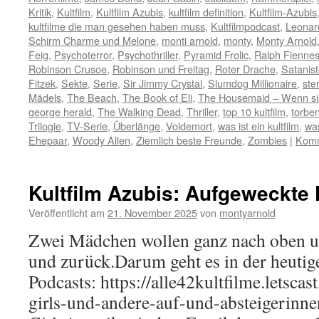
Kritik
,
Kultfilm
,
Kultfilm Azubis
,
kultfilm definition
,
Kultfilm-Azubis
kultfilme die man gesehen haben muss
,
Kultfilmpodcast
,
Leonar
Schirm Charme und Melone
,
monti arnold
,
monty
,
Monty Arnold
Feig
,
Psychoterror
,
Psychothriller
,
Pyramid Frolic
,
Ralph Fienne
Robinson Crusoe
,
Robinson und Freitag
,
Roter Drache
,
Satanis
Fitzek
,
Sekte
,
Serie
,
Sir Jimmy Crystal
,
Slumdog Millionaire
,
ste
Mädels
,
The Beach
,
The Book of Eli
,
The Housemaid – Wenn si
george herald
,
The Walking Dead
,
Thriller
,
top 10 kultfilm
,
torbe
Trilogie
,
TV-Serie
,
Überlänge
,
Voldemort
,
was ist ein kultfilm
,
was
Ehepaar
,
Woody Allen
,
Ziemlich beste Freunde
,
Zombies
|
Komm
Kultfilm Azubis: Aufgeweckte
Veröffentlicht am
21. November 2025
von
montyarnold
Zwei Mädchen wollen ganz nach oben un
und zurück.Darum geht es in der heutig
Podcasts: https://alle42kultfilme.letsca
girls-und-andere-auf-und-absteigerinn