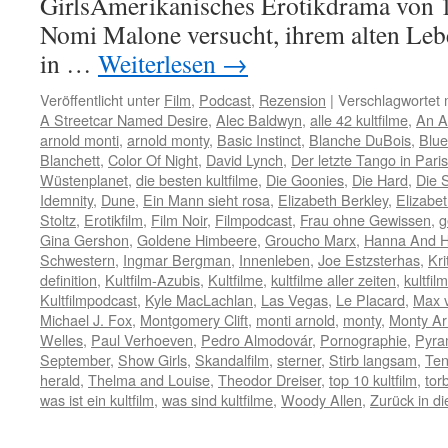
GirlsAmerikanisches Erotikdrama von 1
Nomi Malone versucht, ihrem alten Le
in …
Weiterlesen
→
Veröffentlicht unter
Film
,
Podcast
,
Rezension
|
Verschlagwortet 
A Streetcar Named Desire
,
Alec Baldwyn
,
alle 42 kultfilme
,
An A
arnold monti
,
arnold monty
,
Basic Instinct
,
Blanche DuBois
,
Blue
Blanchett
,
Color Of Night
,
David Lynch
,
Der letzte Tango in Paris
Wüstenplanet
,
die besten kultfilme
,
Die Goonies
,
Die Hard
,
Die 
Idemnity
,
Dune
,
Ein Mann sieht rosa
,
Elizabeth Berkley
,
Elizabet
Stoltz
,
Erotikfilm
,
Film Noir
,
Filmpodcast
,
Frau ohne Gewissen
,
g
Gina Gershon
,
Goldene Himbeere
,
Groucho Marx
,
Hanna And He
Schwestern
,
Ingmar Bergman
,
Innenleben
,
Joe Estzsterhas
,
Kri
definition
,
Kultfilm-Azubis
,
Kultfilme
,
kultfilme aller zeiten
,
kultfi
Kultfilmpodcast
,
Kyle MacLachlan
,
Las Vegas
,
Le Placard
,
Max 
Michael J. Fox
,
Montgomery Clift
,
monti arnold
,
monty
,
Monty Ar
Welles
,
Paul Verhoeven
,
Pedro Almodovár
,
Pornographie
,
Pyram
September
,
Show Girls
,
Skandalfilm
,
sterner
,
Stirb langsam
,
Ten
herald
,
Thelma and Louise
,
Theodor Dreiser
,
top 10 kultfilm
,
tor
was ist ein kultfilm
,
was sind kultfilme
,
Woody Allen
,
Zurück in di