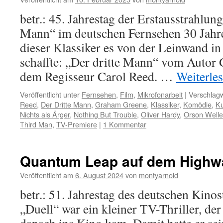
betr.: 45. Jahrestag der Erstausstrahlun
Mann“ im deutschen Fernsehen 30 Jahre 
dieser Klassiker es von der Leinwand i
schaffte: „Der dritte Mann“ vom Autor
dem Regisseur Carol Reed. …
Weiterle
Veröffentlicht unter
Fernsehen
,
Film
,
Mikrofonarbeit
|
Verschlagw
Reed
,
Der Dritte Mann
,
Graham Greene
,
Klassiker
,
Komödie
,
Ku
Nichts als Ärger
,
Nothing But Trouble
,
Oliver Hardy
,
Orson Welle
Third Man
,
TV-Premiere
|
1 Kommentar
Quantum Leap auf dem Highw
Veröffentlicht am
6. August 2024
von
montyarnold
betr.: 51. Jahrestag des deutschen Kinos
„Duell“ war ein kleiner TV-Thriller, der 