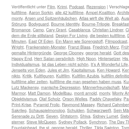
Veröffentlicht unter
Film
,
Krimi
,
Podcast
,
Rezension
|
Verschlagw
kultfilme
,
Aaron Sorkin
,
alle 42 kultfilme
,
Ampel-Koalition
,
Archit
monty
,
Arsen und Spitzenhäubchen
,
Atlas wirft die Welt ab
,
Aus
Störung
,
Bodyguard
,
Bourne Identitiy
,
Bourne-Trilogie
,
Breakfast
Bromance
,
Camp
,
Cary Grant
,
Casablanca
,
Christian Lindner
,
C
dem die Erde stillstand
,
Design For Living
,
die besten kultfilme
,
Minuten
,
East Of Eden
,
Ein Mann wie Sprengstoff
,
Filmpodcast
Wright
,
Frankenstein-Monster
,
Franzi Blass
,
Friedrich Merz
,
Früh
gemalte Hintergründe
,
George Clooney
,
george herald
,
Gott de
Happy End
,
Herr Satan persönlich
,
High Noon
,
Hintersetzer
,
His
Individualismus
,
Ist das Leben nicht schön
,
It’s A Wonderful Life
Jenseits von Eden
,
Jules et Jim
,
Kapitalismus
,
Ken Howard
,
Ken
nikto
,
Kritik
,
Kultfiguren
,
Kultfilm
,
Kultfilm Azubis
,
kultfilm definiti
kultfilme aller zeiten
,
kultfilme die man gesehen haben muss
,
Ku
Lutz Mackensy
,
manische Depression
,
Männerfreundschaft
,
Mar
Marmor
,
Matt Damon
,
Modellbau
,
monti arnold
,
monty
,
Monty Ar
Objektivismus
,
Olaf Scholz
,
Orson Welles
,
Paddy Chayefsky
,
Pa
Print-Krise
,
Pyramid Frolic
,
Raymond Massey
,
Richard Cahmber
Sakrileg
,
Schauspielmonolog
,
Schulden
,
Schwarzweiß
,
Sein Mä
Serenade zu Dritt
,
Seven
,
Shitstorm
,
Shiva
,
Sidney Lumet
,
Sieb
sterner
,
Steve McQueen
,
Sydney Pollack
,
Synchron
,
The Day Th
Fountainhead
,
the st. george herald
,
Thriller
,
Tilda Swinton
,
Tom