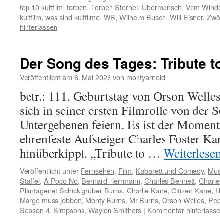
top 10 kultfilm
,
torben
,
Torben Sterner
,
Übermensch
,
Vom Winde
kultfilm
,
was sind kultfilme
,
WB
,
Wilhelm Busch
,
Will Eisner
,
Zwöl
hinterlassen
Der Song des Tages: Tribute t
Veröffentlicht am
6. Mai 2026
von
montyarnold
betr.: 111. Geburtstag von Orson Welles
sich in seiner ersten Filmrolle von der S
Untergebenen feiern. Es ist der Moment,
ehrenfeste Aufsteiger Charles Foster K
hinüberkippt. „Tribute to …
Weiterlese
Veröffentlicht unter
Fernsehen
,
Film
,
Kabarett und Comedy
,
Mus
Staffel
,
A Poco No
,
Bernard Herrmann
,
Charles Bennett
,
Charle
Plantagenet Schicklgruber Burns
,
Charlie Kane
,
Citizen Kane
,
H
Marge muss jobben
,
Monty Burns
,
Mr Burns
,
Orson Welles
,
Pep
Season 4
,
Simpsons
,
Waylon Smithers
|
Kommentar hinterlass