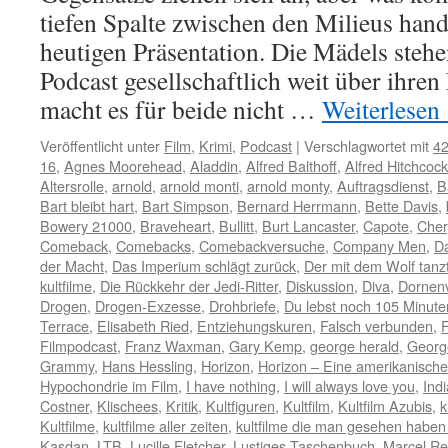
tiefen Spalte zwischen den Milieus hand
heutigen Präsentation. Die Mädels steh
Podcast gesellschaftlich weit über ihre
macht es für beide nicht …
Weiterlesen
Veröffentlicht unter
Film
,
Krimi
,
Podcast
|
Verschlagwortet mit
42
16
,
Agnes Moorehead
,
Aladdin
,
Alfred Balthoff
,
Alfred Hitchcock
Altersrolle
,
arnold
,
arnold monti
,
arnold monty
,
Auftragsdienst
,
B
Bart bleibt hart
,
Bart Simpson
,
Bernard Herrmann
,
Bette Davis
,
Bowery 21000
,
Braveheart
,
Bullitt
,
Burt Lancaster
,
Capote
,
Cher
Comeback
,
Comebacks
,
Comebackversuche
,
Company Men
,
D
der Macht
,
Das Imperium schlägt zurück
,
Der mit dem Wolf tanz
kultfilme
,
Die Rückkehr der Jedi-Ritter
,
Diskussion
,
Diva
,
Dornen
Drogen
,
Drogen-Exzesse
,
Drohbriefe
,
Du lebst noch 105 Minute
Terrace
,
Elisabeth Ried
,
Entziehungskuren
,
Falsch verbunden
,
F
Filmpodcast
,
Franz Waxman
,
Gary Kemp
,
george herald
,
Georg
Grammy
,
Hans Hessling
,
Horizon
,
Horizon – Eine amerikanisch
Hypochondrie im Film
,
I have nothing
,
I will always love you
,
Ind
Costner
,
Klischees
,
Kritik
,
Kultfiguren
,
Kultfilm
,
Kultfilm Azubis
,
k
Kultfilme
,
kultfilme aller zeiten
,
kultfilme die man gesehen habe
Kasdan
,
LTB
,
Lucille Fletcher
,
Lustiges Taschenbuch
,
Marcel Re