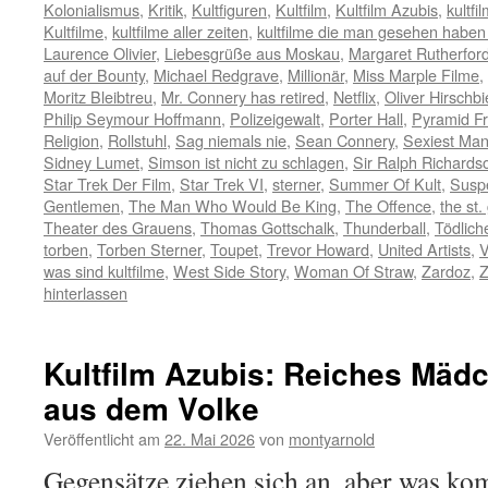
Kolonialismus
,
Kritik
,
Kultfiguren
,
Kultfilm
,
Kultfilm Azubis
,
kultfi
Kultfilme
,
kultfilme aller zeiten
,
kultfilme die man gesehen habe
Laurence Olivier
,
Liebesgrüße aus Moskau
,
Margaret Rutherfor
auf der Bounty
,
Michael Redgrave
,
Millionär
,
Miss Marple Filme
,
Moritz Bleibtreu
,
Mr. Connery has retired
,
Netflix
,
Oliver Hirschbi
Philip Seymour Hoffmann
,
Polizeigewalt
,
Porter Hall
,
Pyramid Fr
Religion
,
Rollstuhl
,
Sag niemals nie
,
Sean Connery
,
Sexiest Man
Sidney Lumet
,
Simson ist nicht zu schlagen
,
Sir Ralph Richards
Star Trek Der Film
,
Star Trek VI
,
sterner
,
Summer Of Kult
,
Susp
Gentlemen
,
The Man Who Would Be King
,
The Offence
,
the st.
Theater des Grauens
,
Thomas Gottschalk
,
Thunderball
,
Tödlich
torben
,
Torben Sterner
,
Toupet
,
Trevor Howard
,
United Artists
,
V
was sind kultfilme
,
West Side Story
,
Woman Of Straw
,
Zardoz
,
Z
hinterlassen
Kultfilm Azubis: Reiches Mädc
aus dem Volke
Veröffentlicht am
22. Mai 2026
von
montyarnold
Gegensätze ziehen sich an, aber was k