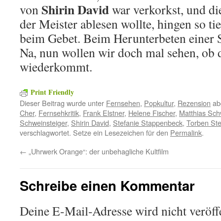
Shirin David
von
war verkorkst, und di
der Meister ablesen wollte, hingen so tie
beim Gebet. Beim Herunterbeten eine
Na, nun wollen wir doch mal sehen, ob 
wiederkommt.
Print Friendly
Dieser Beitrag wurde unter
Fernsehen
,
Popkultur
,
Rezension
ab
Cher
,
Fernsehkritik
,
Frank Elstner
,
Helene Fischer
,
Matthias Sch
Schweinsteiger
,
Shirin David
,
Stefanie Stappenbeck
,
Torben Ste
verschlagwortet. Setze ein Lesezeichen für den
Permalink
.
←
„Uhrwerk Orange“: der unbehagliche Kultfilm
Schreibe einen Kommentar
Deine E-Mail-Adresse wird nicht veröffe