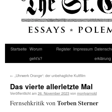
Startseite
Worum
Register
Impressum
Datenschu
geht’s?
erklärung
←
„Uhrwerk Orange“: der unbehagliche Kultfilm
Das vierte allerletzte Mal
Veröffentlicht am
26. November 2023
von
montyarnold
Torben Sterner
Fernsehkritik von