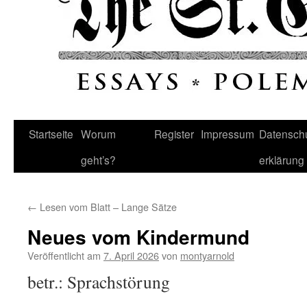
Startseite
Worum
Register
Impressum
Datenschu
geht’s?
erklärung
←
Lesen vom Blatt – Lange Sätze
Neues vom Kindermund
Veröffentlicht am
7. April 2026
von
montyarnold
betr.: Sprachstörung