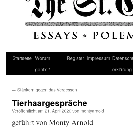
Startseite
Worum
Register
Impressum
Datenschu
geht’s?
erklärung
←
Stänkern gegen das Vergessen
Tierhaargespräche
Veröffentlicht am
21. April 2026
von
montyarnold
geführt von Monty Arnold