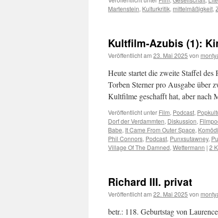
Martenstein
,
Kulturkritik
,
mittelmäßigkeit
,
Kultfilm-Azubis (1): K
Veröffentlicht am
23. Mai 2025
von
monty
Heute startet die zweite Staffel des
Torben Sterner pro Ausgabe über zwe
Kultfilme geschafft hat, aber nach
Veröffentlicht unter
Film
,
Podcast
,
Popkult
Dorf der Verdammten
,
Diskussion
,
Filmpo
Babe
,
It Came From Outer Space
,
Komöd
Phil Connors
,
Podcast
,
Punxsutawney
,
Pu
Village Of The Damned
,
Wettermann
|
2 
Richard III. privat
Veröffentlicht am
22. Mai 2025
von
monty
betr.: 118. Geburtstag von Laurence