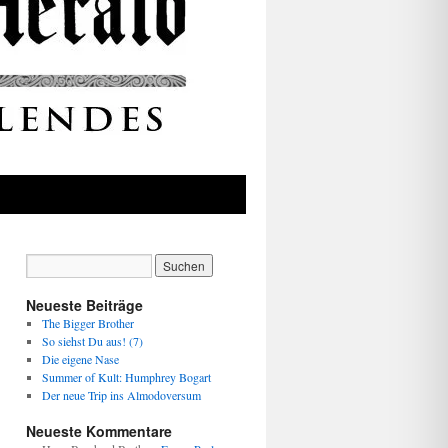
Neueste Beiträge
The Bigger Brother
So siehst Du aus! (7)
Die eigene Nase
Summer of Kult: Humphrey Bogart
Der neue Trip ins Almodoversum
Neueste Kommentare