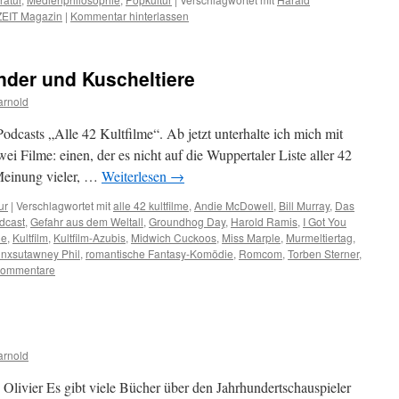
ZEIT Magazin
|
Kommentar hinterlassen
inder und Kuscheltiere
arnold
 Podcasts „Alle 42 Kultfilme“. Ab jetzt unterhalte ich mich mit
i Filme: einen, der es nicht auf die Wuppertaler Liste aller 42
 Meinung vieler, …
Weiterlesen
→
ur
|
Verschlagwortet mit
alle 42 kultfilme
,
Andie McDowell
,
Bill Murray
,
Das
dcast
,
Gefahr aus dem Weltall
,
Groundhog Day
,
Harold Ramis
,
I Got You
ie
,
Kultfilm
,
Kultfilm-Azubis
,
Midwich Cuckoos
,
Miss Marple
,
Murmeltiertag
,
nxsutawney Phil
,
romantische Fantasy-Komödie
,
Romcom
,
Torben Sterner
,
Kommentare
arnold
 Olivier Es gibt viele Bücher über den Jahrhundertschauspieler