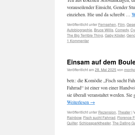
vorauseilender Einsicht, Gender Stu
einziehen. Hie und da schreibt …
W
Veröffentlicht unter
Fernsehen
,
Film
,
Gesel
Autobiographie
,
Bruce Willis
,
Comedy
,
Cy
The Big Terrible Thing
,
Gaby Köster
,
Gend
1 Kommentar
Einsam auf dem Boul
Veröffentlicht am
28. Mai 2025
von
monty
betr.: die Komödie „Fisch sucht Fah
Fahrrad“ ist einer von einer Handv
sie überall veranstaltet werden. S
Weiterlesen
→
Veröffentlicht unter
Rezension
,
Theater
|
V
Rainbow
,
Fisch sucht Fahrrad
,
Florence F
Quilter
,
Schlossparktheater
,
The Dating 