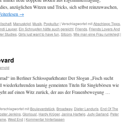
dies, anzüglichen Witzen und Tricks, sich selbst reinzuwaschen,
eiterlesen
→
lschaft
,
Manuskript
,
Musik
,
Popkultur
|
Verschlagwortet mit
Abschlepp Tipps
,
ndi Lauper
,
Ein Schnupfen hätte auch gereicht
,
Friends
,
Friends Lovers And
er Studies
,
Girls just want to have fun
,
Sitcom
,
Wie man eine Frau rumkriegt
|
evard
arnold
rrad“ im Berliner Schlossparktheater Der Slogan „Fisch sucht
oll wiederkehrenden launig gemeinten Titeln für Singlebörsen wie
ie geht auf einen Witz zurück, der aus der Frauenbewegung …
erschlagwortet mit
Boulevardstück
,
Broadway
,
Dieter Landuris
,
End Of The
oster Jenkins
,
Glorious!
,
Hardy Krüger
,
Janina Hartwig
,
Judy Garland
,
Peter
Game
,
West End
|
Kommentar hinterlassen