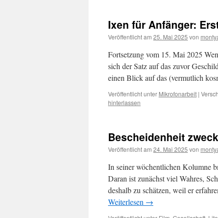
Ixen für Anfänger: Ers
Veröffentlicht am
25. Mai 2025
von
monty
Fortsetzung vom 15. Mai 2025 Wenn 
sich der Satz auf das zuvor Geschil
einen Blick auf das (vermutlich k
Veröffentlicht unter
Mikrofonarbeit
|
Versch
hinterlassen
Bescheidenheit zweck
Veröffentlicht am
24. Mai 2025
von
monty
In seiner wöchentlichen Kolumne br
Daran ist zunächst viel Wahres, Sc
deshalb zu schätzen, weil er erfahr
Weiterlesen
→
Veröffentlicht unter
Film
,
Gesellschaft
,
Lite