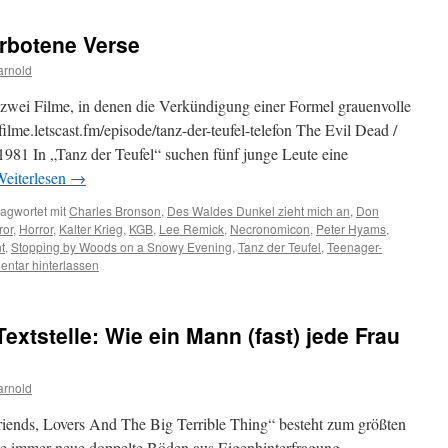
erbotene Verse
arnold
zwei Filme, in denen die Verkündigung einer Formel grauenvolle
tfilme.letscast.fm/episode/tanz-der-teufel-telefon The Evil Dead /
981 In „Tanz der Teufel“ suchen fünf junge Leute eine
eiterlesen
→
agwortet mit
Charles Bronson
,
Des Waldes Dunkel zieht mich an
,
Don
ror
,
Horror
,
Kalter Krieg
,
KGB
,
Lee Remick
,
Necronomicon
,
Peter Hyams
,
nt
,
Stopping by Woods on a Snowy Evening
,
Tanz der Teufel
,
Teenager-
ntar hinterlassen
xtstelle: Wie ein Mann (fast) jede Frau
arnold
iends, Lovers And The Big Terrible Thing“ besteht zum größten
die immer neue doppelte Böden aus Eigenhinterfragung,