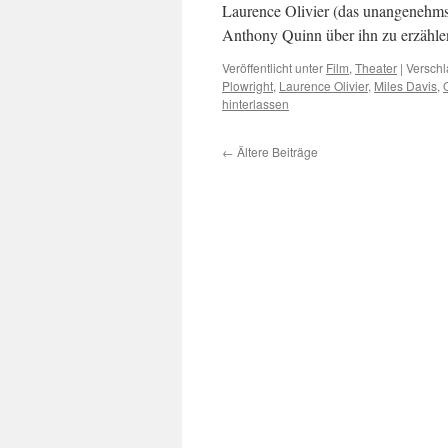
Laurence Olivier (das unangenehms
Anthony Quinn über ihn zu erzähle
Veröffentlicht unter
Film
,
Theater
|
Verschl
Plowright
,
Laurence Olivier
,
Miles Davis
,
hinterlassen
←
Ältere Beiträge