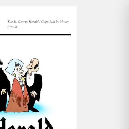
The St. George Herald / Copyright by Monty
Arnold