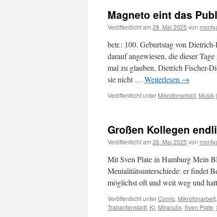
Magneto eint das Pub
Veröffentlicht am
28. Mai 2025
von
monty
betr.: 100. Geburtstag von Dietrich
darauf angewiesen, die dieser Tag
mal zu glauben, Dietrich Fischer-D
sie nicht …
Weiterlesen
→
Veröffentlicht unter
Mikrofonarbeit
,
Musik
|
Großen Kollegen endli
Veröffentlicht am
26. Mai 2025
von
monty
Mit Sven Plate in Hamburg Mein Bli
Mentalitätsunterschiede: er findet Be
möglichst oft und weit weg und hat
Veröffentlicht unter
Comic
,
Mikrofonarbeit
Trabantenstadt
,
KI
,
Miraculix
,
Sven Plate
,