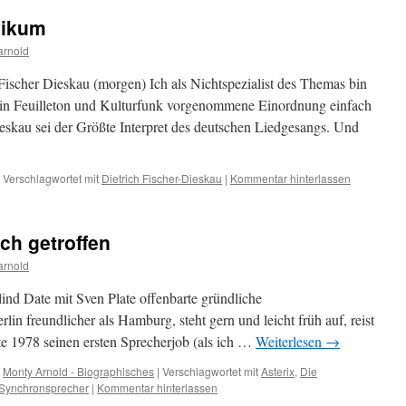
likum
arnold
-Fischer Dieskau (morgen) Ich als Nichtspezialist des Themas bin
e in Feuilleton und Kulturfunk vorgenommene Einordnung einfach
ieskau sei der Größte Interpret des deutschen Liedgesangs. Und
Verschlagwortet mit
Dietrich Fischer-Dieskau
|
Kommentar hinterlassen
ch getroffen
arnold
nd Date mit Sven Plate offenbarte gründliche
rlin freundlicher als Hamburg, steht gern und leicht früh auf, reist
te 1978 seinen ersten Sprecherjob (als ich …
Weiterlesen
→
,
Monty Arnold - Biographisches
|
Verschlagwortet mit
Asterix
,
Die
Synchronsprecher
|
Kommentar hinterlassen