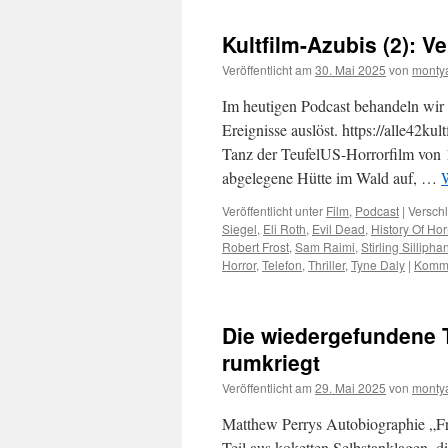
Kultfilm-Azubis (2): V
Veröffentlicht am
30. Mai 2025
von
monty
Im heutigen Podcast behandeln wir 
Ereignisse auslöst. https://alle42kul
Tanz der TeufelUS-Horrorfilm von 1
abgelegene Hütte im Wald auf, …
W
Veröffentlicht unter
Film
,
Podcast
|
Verschl
Siegel
,
Eli Roth
,
Evil Dead
,
History Of Hor
Robert Frost
,
Sam Raimi
,
Stirling Sillipha
Horror
,
Telefon
,
Thriller
,
Tyne Daly
|
Komme
Die wiedergefundene Te
rumkriegt
Veröffentlicht am
29. Mai 2025
von
monty
Matthew Perrys Autobiographie „Fr
Teil aus koketten Selbstanklagen, 