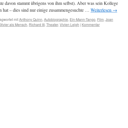
te davon stammt übrigens von ihm selbst). Aber was sein Kollege
n hat – dies sind nur einige zusammengesuchte …
Weiterlesen
→
agwortet mit
Anthony Quinn
,
Autobiographie
,
Ein-Mann-Tango
,
Film
,
Joan
Olivier als Mensch
,
Richard III
,
Theater
,
Vivien Leigh
|
Kommentar