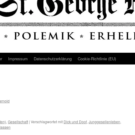
er
Impressum
Datenschutz­erklärung
Cookie-Richtlinie (EU)
arnold
ten)
,
Gesellschaft
|
Verschlagwortet mit
Dick und Doof
,
Junggesellenleben
,
lassen