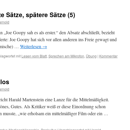
te Sätze, spätere Sätze (5)
arnold
„Joe Goopy sah es als erster.“ den Absatz abschließt, bezieht
derte: Joe Goopy hat sich vor allen anderen ins Freie gewagt und
osmische) …
Weiterlesen
→
lagwortet mit
Lesen vom Blatt
,
Sprechen am Mikrofon
,
Übung
|
Kommentar
los
arnold
icht Harald Martenstein eine Lanze für die Mittelmäßigkeit.
hönes, Gutes. Als Kritiker weiß er diese Einordnung schon
en musste, „wie erholsam ein mittelmäßiger Film oder ein …
ratur
,
Medienphilosophie
,
Popkultur
|
Verschlagwortet mit
Harald