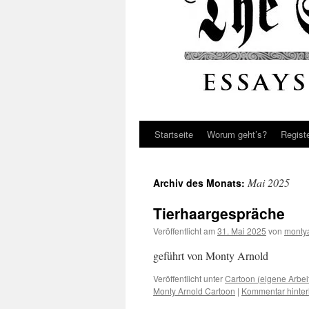
Startseite
Worum geht’s?
Regist
Mai 2025
Archiv des Monats:
Tierhaargespräche
Veröffentlicht am
31. Mai 2025
von
monty
geführt von Monty Arnold
Veröffentlicht unter
Cartoon (eigene Arbei
Monty Arnold Cartoon
|
Kommentar hinter