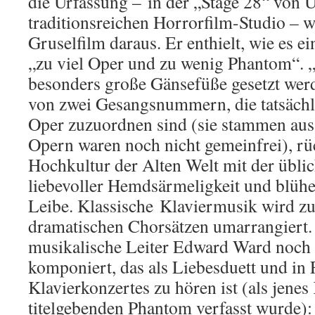
die Urfassung – in der „Stage 28“ von 
traditionsreichen Horrorfilm-Studio – w
Gruselfilm daraus. Er enthielt, wie es ei
„zu viel Oper und zu wenig Phantom“. 
besonders große Gänsefüße gesetzt wer
von zwei Gesangsnummern, die tatsächli
Oper zuzuordnen sind (sie stammen aus
Opern waren noch nicht gemeinfrei), r
Hochkultur der Alten Welt mit der übl
liebevoller Hemdsärmeligkeit und blühe
Leibe. Klassische Klaviermusik wird z
dramatischen Chorsätzen umarrangiert. 
musikalische Leiter Edward Ward noch
komponiert, das als Liebesduett und in
Klavierkonzertes zu hören ist (als jene
titelgebenden Phantom verfasst wurde):