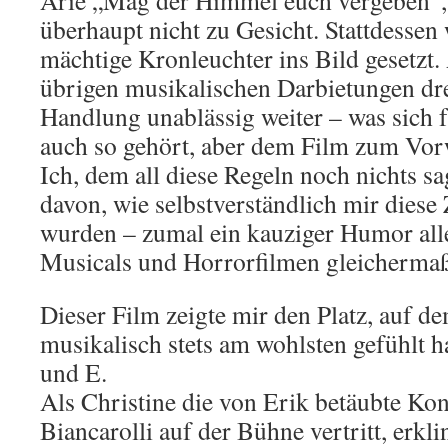
Arie „Mag der Himmel euch vergeben“
überhaupt nicht zu Gesicht. Stattdessen 
mächtige Kronleuchter ins Bild gesetzt
übrigen musikalischen Darbietungen dre
Handlung unablässig weiter – was sich 
auch so gehört, aber dem Film zum Vo
Ich, dem all diese Regeln noch nichts sa
davon, wie selbstverständlich mir diese 
wurden – zumal ein kauziger Humor all
Musicals und Horrorfilmen gleichermaß
Dieser Film zeigte mir den Platz, auf d
musikalisch stets am wohlsten gefühlt 
und E.
Als Christine die von Erik betäubte K
Biancarolli auf der Bühne vertritt, erkli