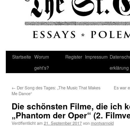
Startseite
Worum
Register
Impressum
Datenschu
geht’s?
erklärung
←
Der Song des Tages: „The Music That Makes
Es war 
Me Dance“
Die schönsten Filme, die ich k
„Phantom der Oper“ (2. Filmve
Veröffentlicht am
21. September 2017
von
montyarnold