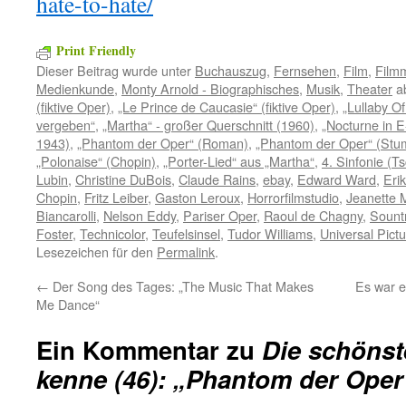
hate-to-hate/
Print Friendly
Dieser Beitrag wurde unter
Buchauszug
,
Fernsehen
,
Film
,
Filmm
Medienkunde
,
Monty Arnold - Biographisches
,
Musik
,
Theater
ab
(fiktive Oper)
,
„Le Prince de Caucasie“ (fiktive Oper)
,
„Lullaby Of
vergeben“
,
„Martha“ - großer Querschnitt (1960)
,
„Nocturne in E
1943)
,
„Phantom der Oper“ (Roman)
,
„Phantom der Oper“ (Stu
„Polonaise“ (Chopin)
,
„Porter-Lied“ aus „Martha“
,
4. Sinfonie (T
Lubin
,
Christine DuBois
,
Claude Rains
,
ebay
,
Edward Ward
,
Eri
Chopin
,
Fritz Leiber
,
Gaston Leroux
,
Horrorfilmstudio
,
Jeanette 
Biancarolli
,
Nelson Eddy
,
Pariser Oper
,
Raoul de Chagny
,
Sount
Foster
,
Technicolor
,
Teufelsinsel
,
Tudor Williams
,
Universal Pict
Lesezeichen für den
Permalink
.
←
Der Song des Tages: „The Music That Makes
Es war 
Me Dance“
Ein Kommentar zu
Die schönst
kenne (46): „Phantom der Oper“