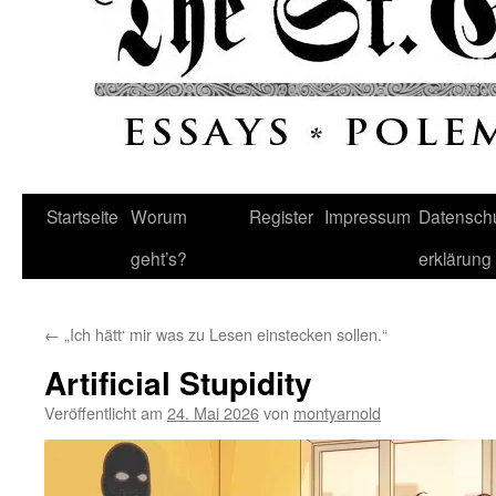
Startseite
Worum
Register
Impressum
Datenschu
geht’s?
erklärung
←
„Ich hätt‘ mir was zu Lesen einstecken sollen.“
Artificial Stupidity
Veröffentlicht am
24. Mai 2026
von
montyarnold