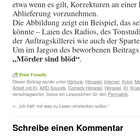
etwa wenn es gilt, Korrekturen an eine
Ablieferung vorzunehmen.
Die Abbildung zeigt ein Beispiel, das sel
könnte – Laien des Radios, des Tonstudi
der Auftragskillerei wie auch der Sparte
Um im Jargon des beworbenen Beitrags z
„Mörder sind blöd“
.
Print Friendly
Dieser Beitrag wurde unter
Hörfunk
,
Hörspiel
,
Internet
,
Krimi
,
Me
Arbeit mit KI
,
ARD Sounds
,
Comedy Hörspiel
,
Hörspiel
,
KI
,
Kras
verschlagwortet. Setze ein Lesezeichen für den
Permalink
.
←
„Ich hätt‘ mir was zu Lesen einstecken sollen.“
Schreibe einen Kommentar