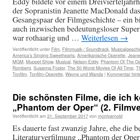
Eddy bildete vor einem Dreivierteljah
der Sopranistin Jeanette MacDonald da
Gesangspaar der Filmgeschichte – ein bi
auch inzwischen bedeutungsloser Superl
war rothaarig und …
Weiterlesen
→
Veröffentlicht unter
Film
,
Filmmusik / Soundtrack
,
Musicalgeschi
America’s Singing Sweethearts
,
Amerikanische Operette
,
Jeane
MGM
,
Muppet Show
,
Musical
,
Nelson Eddy
,
Phantom Of The O
Romberg
,
Susanna Foster
,
The 50 Worst Movies Of All Time
,
T
Tonfilm
,
Tonfilm-Operette
,
Wayne und Wanda
|
Kommentar hint
Die schönsten Filme, die ich k
„Phantom der Oper“ (2. Filmve
Veröffentlicht am
21. September 2017
von
montyarnold
Es dauerte fast zwanzig Jahre, ehe die
Literaturverfilmung „Phantom der Oper