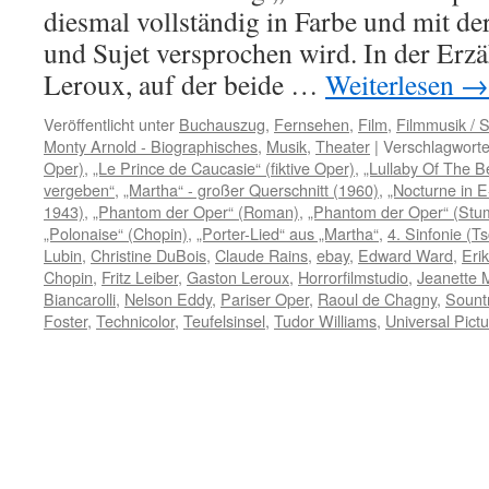
diesmal vollständig in Farbe und mit der
und Sujet versprochen wird. In der Erz
Leroux, auf der beide …
Weiterlesen
→
Veröffentlicht unter
Buchauszug
,
Fernsehen
,
Film
,
Filmmusik / 
Monty Arnold - Biographisches
,
Musik
,
Theater
|
Verschlagworte
Oper)
,
„Le Prince de Caucasie“ (fiktive Oper)
,
„Lullaby Of The Be
vergeben“
,
„Martha“ - großer Querschnitt (1960)
,
„Nocturne in E
1943)
,
„Phantom der Oper“ (Roman)
,
„Phantom der Oper“ (Stu
„Polonaise“ (Chopin)
,
„Porter-Lied“ aus „Martha“
,
4. Sinfonie (T
Lubin
,
Christine DuBois
,
Claude Rains
,
ebay
,
Edward Ward
,
Eri
Chopin
,
Fritz Leiber
,
Gaston Leroux
,
Horrorfilmstudio
,
Jeanette 
Biancarolli
,
Nelson Eddy
,
Pariser Oper
,
Raoul de Chagny
,
Sount
Foster
,
Technicolor
,
Teufelsinsel
,
Tudor Williams
,
Universal Pict