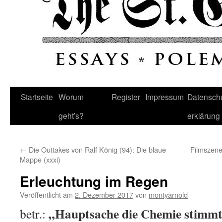
Startseite
Worum
Register
Impressum
Datenschu
geht’s?
erklärung
←
Die Outtakes von Ralf König (94): Die blaue
Filmszene
Mappe (xxxi)
Erleuchtung im Regen
Veröffentlicht am
2. Dezember 2017
von
montyarnold
„Hauptsache die Chemie stimm
betr.: