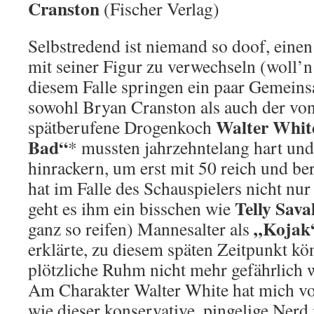
Cranston
(Fischer Verlag)
Selbstredend ist niemand so doof, einen
mit seiner Figur zu verwechseln (woll’n 
diesem Falle springen ein paar Gemeins
sowohl Bryan Cranston als auch der vo
Walter Whit
spätberufene Drogenkoch
Bad“
* mussten jahrzehntelang hart und
hinrackern, um erst mit 50 reich und b
hat im Falle des Schauspielers nicht nur 
Telly Sava
geht es ihm ein bisschen wie
„Kojak
ganz so reifen) Mannesalter als
erklärte, zu diesem späten Zeitpunkt k
plötzliche Ruhm nicht mehr gefährlich 
Am Charakter Walter White hat mich vo
wie dieser konservative, pingelige Nerd