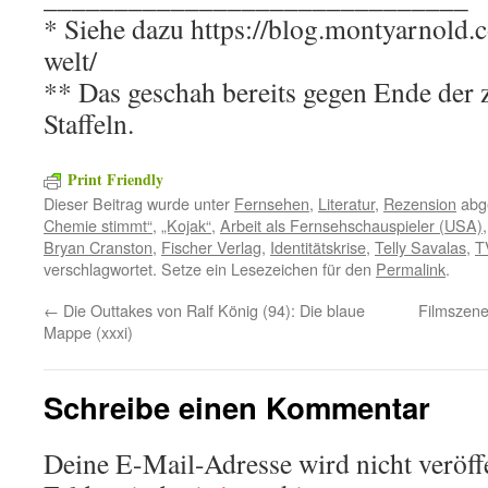
* Siehe dazu https://blog.montyarnold.
welt/
** Das geschah bereits gegen Ende der 
Staffeln.
Print Friendly
Dieser Beitrag wurde unter
Fernsehen
,
Literatur
,
Rezension
abge
Chemie stimmt“
,
„Kojak“
,
Arbeit als Fernsehschauspieler (USA)
Bryan Cranston
,
Fischer Verlag
,
Identitätskrise
,
Telly Savalas
,
T
verschlagwortet. Setze ein Lesezeichen für den
Permalink
.
←
Die Outtakes von Ralf König (94): Die blaue
Filmszene
Mappe (xxxi)
Schreibe einen Kommentar
Deine E-Mail-Adresse wird nicht veröffe